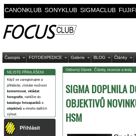
CANONKLUB
SONYKLUB
SIGMACLUB
FUJI
Časopis
FOTOEXPEDICE
Galerie
BLOG
Články
Odborný článek
Články, recenze a testy
NEJSTE PŘIHLÁŠENI
Když se zaregistrujete a
SIGMA DOPLNILA D
přihlásíte, získáte možnost
komentovat
,
vkládat
fotografie
, nahlížet do
OBJEKTIVŮ NOVINK
katalogu fotoaparátů
a
objektivů
a mnoho dalších
HSM
výhod.
Přihlásit