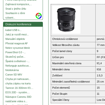
Zajímavá kompozice,...
Snad z jiného úhlu
Souhlasím s těmi
more
rybami...
Diskuzní konference
kabel USB s...
Jaký je rozdíl mezi...
Ohnisková vzdálenost
pevná 
Manuální objektiv
Přestal reagovat AF
Velikost filtrového závitu
77 mm
Nelze vysunout blesk
Počet lamel clony
9
PowerShot G3 -...
Skutečný počet...
Určen pro
FF (FX
Špatná světelnost -...
Maximální otevřená clona
f/1,4
Nefunguje autofocus...
Minimální clona
f/16
fototiskárna
Canon 5D MIV
Zvětšení
1:5,3
Chyba pri nahravani...
Minimální zaostřitelná vzdálenost
25 cm
chyba zápisu na kartu
Počet elementů
15
Tamron 16-300mm f/3....
EOS 20D - systém....
Počet Skupin
11
Nástupce Canonu 30D
Speciální členy
Low Di
natáčanie videa s...