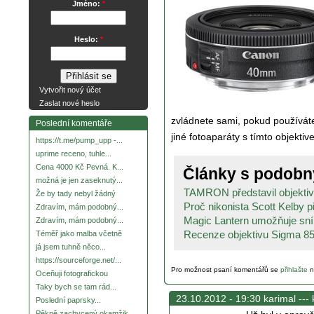
Jméno:
*
Heslo:
*
Vytvořit nový účet
Zaslat nové heslo
zvládnete sami, pokud používá
Poslední komentáře
jiné fotoaparáty s tímto objekti
https://t.me/pump_upp -...
uprime receno, tuhle...
Cena 4000 Kč Pevná. K...
Články s podob
možná je jen zaseknutý...
TAMRON představil objektiv
Že by tady nebyl žádný
Proč nikonista Scott Kelby př
Zdravím, mám podobný...
Magic Lantern umožňuje sním
Zdravím, mám podobný...
Recenze objektivu Sigma 8
Téměř jako malba včetně
já jsem tuhně něco...
https://sourceforge.net/...
Pro možnost psaní komentářů se
přihlašte
n
Oceňuji fotografickou
Taky bych se tam rád...
23.10.2012 - 19:30 karimal ---
Poslední paprsky...
Pěkně zachycený okamžik.