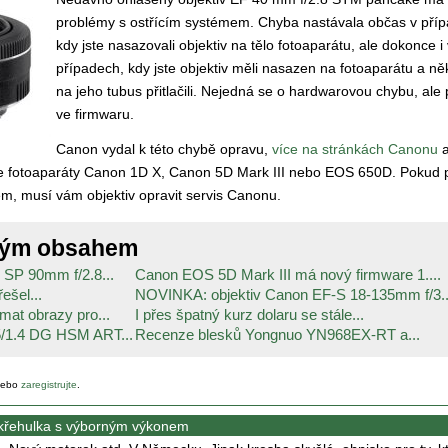
problémy s ostřícím systémem. Chyba nastávala občas v pří
kdy jste nasazovali objektiv na tělo fotoaparátu, ale dokonce i 
případech, kdy jste objektiv měli nasazen na fotoaparátu a ně
na jeho tubus přitlačili. Nejedná se o hardwarovou chybu, ale
ve firmwaru.
Canon vydal k této chybě opravu,
více na stránkách Canonu
a
te fotoaparáty Canon 1D X, Canon 5D Mark III nebo EOS 650D. Pokud 
vem, musí vám objektiv opravit servis Canonu.
ným obsahem
 SP 90mm f/2.8...
Canon EOS 5D Mark III má nový firmware 1....
ešel...
NOVINKA: objektiv Canon EF-S 18-135mm f/3..
at obrazy pro...
I přes špatný kurz dolaru se stále...
5/1.4 DG HSM ART...
Recenze blesků Yongnuo YN968EX-RT a...
ebo
zaregistrujte
.
křehulka s výborným výkonem