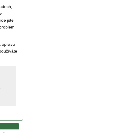
padech,
v
kde jste
 problém
 opravu
používáte
.