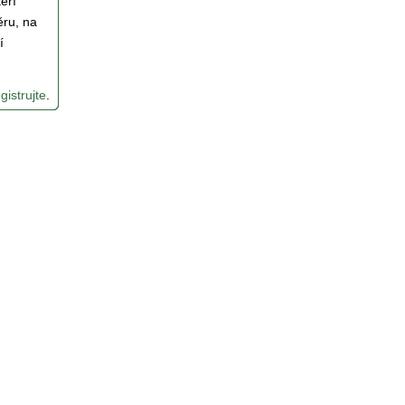
eří
ěru, na
í
gistrujte
.