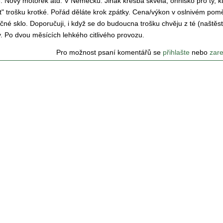
. Nový motorek atd. V Německu. Jinak kresba skvělá, ohnisko pro ty, kt
t" trošku krotké. Pořád děláte krok zpátky. Cena/výkon v oslnivém pom
né sklo. Doporučuji, i když se do budoucna trošku chvěju z té (naštěst
. Po dvou měsících lehkého citlivého provozu.
Pro možnost psaní komentářů se
přihlašte
nebo
zare