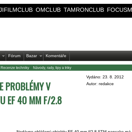
JIFILMCLUB
OMCLUB
TAMRONCLUB
FOCUSM
Fórum
Bazar
Komentáře
Recenze techniky
Návody, rady, tipy a triky
Vydáno: 23. 8. 2012
E PROBLÉMY V
Autor: redakce
U EF 40 MM F/2.8
Nedávno ohlášený objektiv EF 40 mm f/2.8 STM pancake má