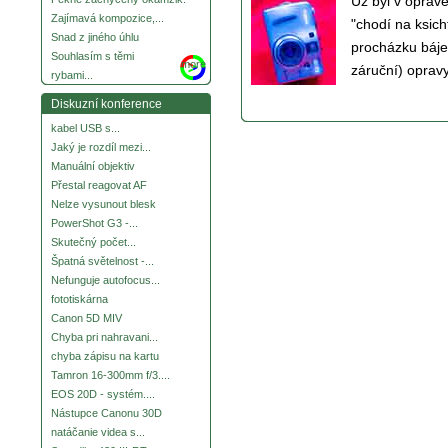
Už byl v opravě
Zajímavá kompozice,...
"chodí na ksich
Snad z jiného úhlu
procházku báječ
Souhlasím s těmi
more
záruční) opravy
rybami...
Diskuzní konference
kabel USB s...
Jaký je rozdíl mezi...
Manuální objektiv
Přestal reagovat AF
Nelze vysunout blesk
PowerShot G3 -...
Skutečný počet...
Špatná světelnost -...
Nefunguje autofocus...
fototiskárna
Canon 5D MIV
Chyba pri nahravani...
chyba zápisu na kartu
Tamron 16-300mm f/3....
EOS 20D - systém....
Nástupce Canonu 30D
natáčanie videa s...