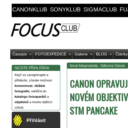
CANONKLUB
SONYKLUB
SIGMACLUB
FU
Časopis
FOTOEXPEDICE
Galerie
BLOG
Články
Nové fotoprodukty
Odborný článek
NEJSTE PŘIHLÁŠENI
Když se zaregistrujete a
CANON OPRAVUJ
přihlásíte, získáte možnost
komentovat
,
vkládat
fotografie
, nahlížet do
NOVÉM OBJEKTIV
katalogu fotoaparátů
a
objektivů
a mnoho dalších
STM PANCAKE
výhod.
Přihlásit