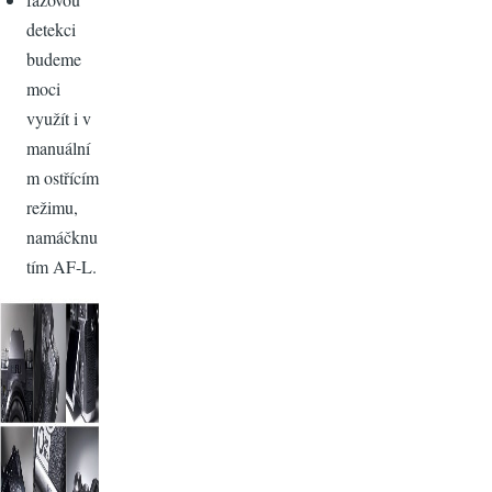
detekci
budeme
moci
využít i v
manuální
m ostřícím
režimu,
namáčknu
tím AF-L.