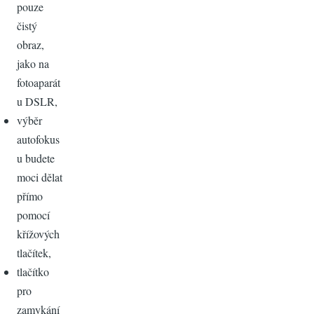
pouze
čistý
obraz,
jako na
fotoaparát
u DSLR,
výběr
autofokus
u budete
moci dělat
přímo
pomocí
křížových
tlačítek,
tlačítko
pro
zamykání