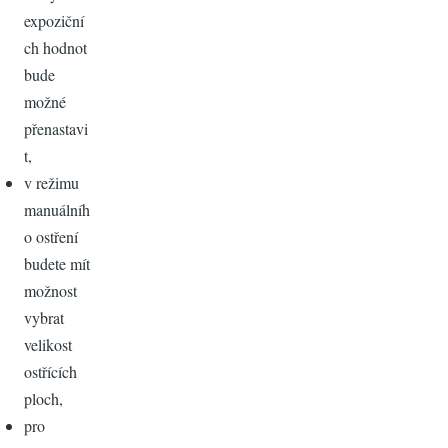
expoziční
ch hodnot
bude
možné
přenastavi
t,
v režimu
manuálníh
o ostření
budete mít
možnost
vybrat
velikost
ostřících
ploch,
pro