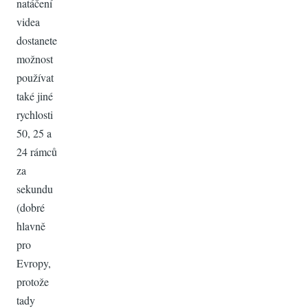
natáčení
videa
dostanete
možnost
používat
také jiné
rychlosti
50, 25 a
24 rámců
za
sekundu
(dobré
hlavně
pro
Evropy,
protože
tady