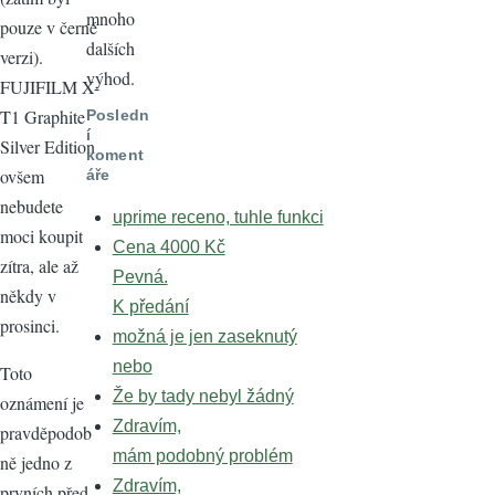
mnoho
pouze v černé
dalších
verzi).
výhod.
FUJIFILM X-
T1 Graphite
Posledn
í
Silver Edition
koment
ovšem
áře
nebudete
uprime receno, tuhle funkci
moci koupit
Cena 4000 Kč
zítra, ale až
Pevná.
někdy v
K předání
prosinci.
možná je jen zaseknutý
nebo
Toto
Že by tady nebyl žádný
oznámení je
Zdravím,
pravděpodob
mám podobný problém
ně jedno z
Zdravím,
prvních před