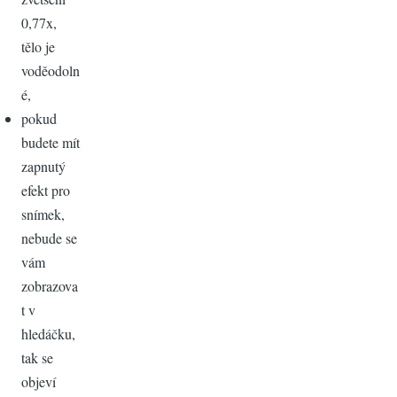
0,77x,
tělo je
voděodoln
é,
pokud
budete mít
zapnutý
efekt pro
snímek,
nebude se
vám
zobrazova
t v
hledáčku,
tak se
objeví