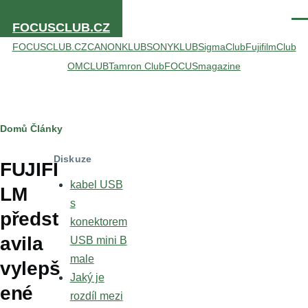
Přejít k hlavnímu obsahu
Men
FOCUSCLUB.CZ
FOCUSCLUB.CZ
CANONKLUB
SONYKLUB
SigmaClub
FujifilmClub
OMCLUB
Tamron Club
FOCUSmagazine
Drobečková
Domů
Články
navigace
Diskuze
FUJIFI
kabel USB
LM
s
předst
konektorem
avila
USB mini B
male
vylepš
Jaký je
ené
rozdíl mezi