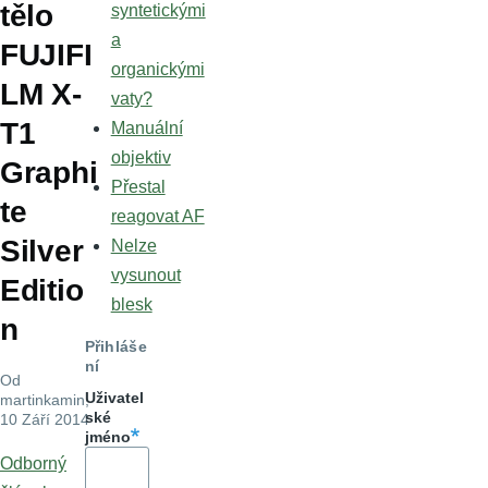
tělo
syntetickými
a
FUJIFI
organickými
LM X-
vaty?
T1
Manuální
objektiv
Graphi
Přestal
te
reagovat AF
Silver
Nelze
vysunout
Editio
blesk
n
Přihláše
ní
Od
Uživatel
martinkamin
,
ské
10 Září 2014
jméno
Odborný