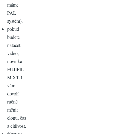
máme
PAL
systém),
pokud
budete
natáčet
video,
novinka
FUJIFIL
M XT-1
vám
dovolí
ručně
měnit
clonu, čas
a citlivost,
fázovou