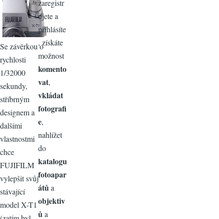
zaregistr
ujete a
přihlásíte
, získáte
Se závěrkou o
možnost
rychlosti
komento
1/32000
vat
,
sekundy,
vkládat
stříbrným
fotografi
designem a
e
,
dalšími
nahlížet
vlastnostmi
do
chce
katalogu
FUJIFILM
fotoapar
vylepšit svůj
átů
a
stávající
objektiv
model X-T1
ů
a
(zatím byl