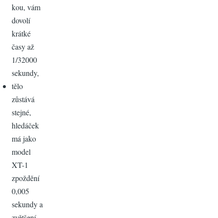
kou, vám
dovolí
krátké
časy až
1/32000
sekundy,
tělo
zůstává
stejné,
hledáček
má jako
model
XT-1
zpoždění
0,005
sekundy a
zvětšení