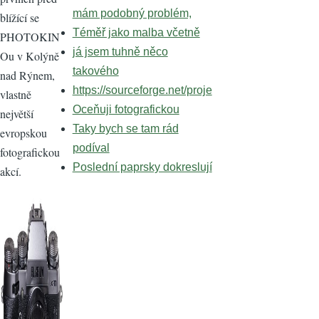
mám podobný problém,
blížící se
Téměř jako malba včetně
PHOTOKIN
já jsem tuhně něco
Ou v Kolýně
takového
nad Rýnem,
https://sourceforge.net/proje
vlastně
Oceňuji fotografickou
největší
Taky bych se tam rád
evropskou
podíval
fotografickou
Poslední paprsky dokreslují
akcí.