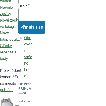
článek
Heslo
Novinky,
zprávy
Nové zprávy
ve fotografii
Nové
Obn
fotoprodukty
oven
Články,
í
recenze a
vaše
testy
ho
hesl
Pro vkládání
a
komentářů
se musíte
NEJSTE
PŘIHLÁ
přihlásit
ŠENI
Když se