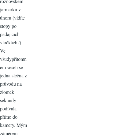
rožnovském
jarmarku v
únoru (vidíte
stopy po
padajících
vločkách?).
Ve
všudypřítomn
ém veselí se
jedna slečna z
průvodu na
zlomek
sekundy
podívala
přímo do
kamery. Mým
záměrem