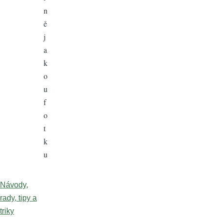
n
ě
j
a
k
o
u
f
o
t
k
u
Návody,
rady, tipy a
triky