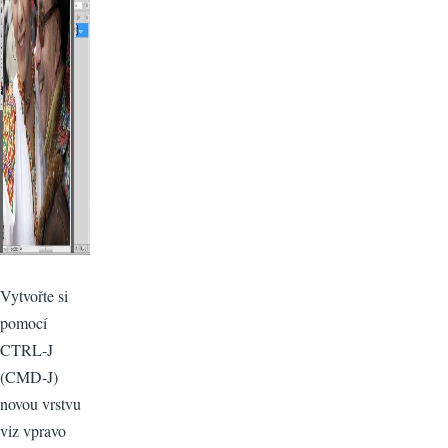
Vytvořte si
pomocí
CTRL-J
(CMD-J)
novou vrstvu
viz vpravo