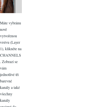
Máte vybránu
nově
vytvořenou
vrstvu (Layer
1), klikněte na
CHANNELS
. Zobrazí se
vám
jednotlivé tři
barevné
kanály a také
všechny
kanály
spojené do