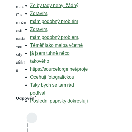
Že by tady nebyl žádný
maza
Zdravím,
t" s
mám podobný problém
možn
Zdravím,
ostí
mám podobný problém,
nasta
Téměř jako malba včetně
vení
já jsem tuhně něco
síly
takového
efekt
https://sourceforge.net/proje
u
Oceňuji fotografickou
Taky bych se tam rád
podíval
Odpovědí
Poslední paprsky dokreslují
f
i
l