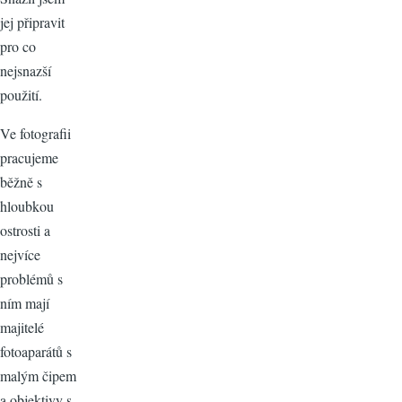
jej připravit
pro co
nejsnazší
použití.
Ve fotografii
pracujeme
běžně s
hloubkou
ostrosti a
nejvíce
problémů s
ním mají
majitelé
fotoaparátů s
malým čipem
a objektivy s