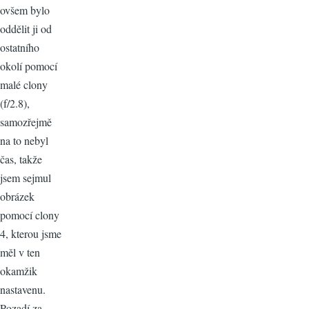
ovšem bylo
oddělit ji od
ostatního
okolí pomocí
malé clony
(f/2.8),
samozřejmě
na to nebyl
čas, takže
jsem sejmul
obrázek
pomocí clony
4, kterou jsme
měl v ten
okamžik
nastavenu.
Pozadí za