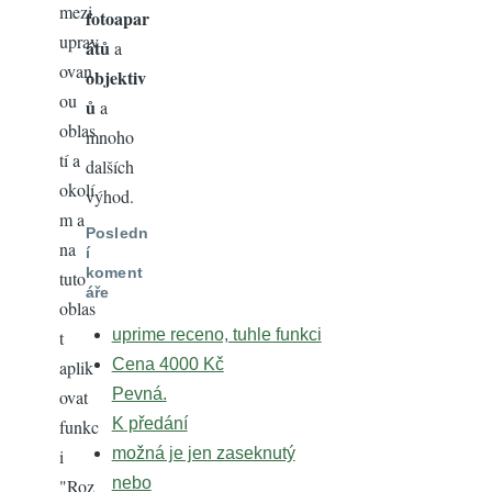
mezi
fotoapar
uprav
átů
a
ovan
objektiv
ou
ů
a
oblas
mnoho
tí a
dalších
okolí
výhod.
m a
Posledn
na
í
koment
tuto
áře
oblas
uprime receno, tuhle funkci
t
Cena 4000 Kč
aplik
Pevná.
ovat
K předání
funkc
možná je jen zaseknutý
i
nebo
"Roz