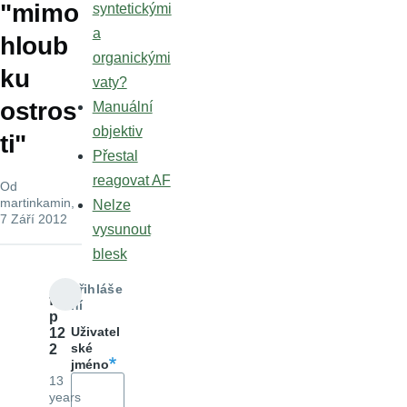
"mimo
syntetickými
a
hloub
organickými
ku
vaty?
ostros
Manuální
objektiv
ti"
Přestal
reagovat AF
Od
martinkamin
,
Nelze
7 Září 2012
vysunout
blesk
Přihláše
fili
ní
p
Uživatel
12
ské
2
jméno
13
years