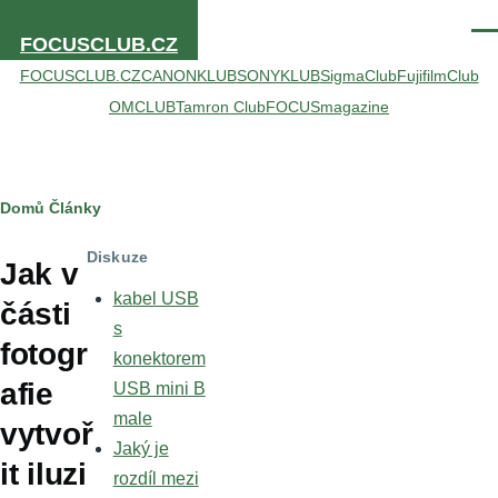
Přejít k hlavnímu obsahu
Men
FOCUSCLUB.CZ
FOCUSCLUB.CZ
CANONKLUB
SONYKLUB
SigmaClub
FujifilmClub
OMCLUB
Tamron Club
FOCUSmagazine
Drobečková
Domů
Články
navigace
Diskuze
Jak v
kabel USB
části
s
fotogr
konektorem
afie
USB mini B
male
vytvoř
Jaký je
it iluzi
rozdíl mezi