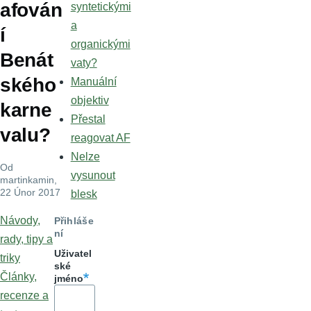
afován
syntetickými
a
í
organickými
Benát
vaty?
ského
Manuální
objektiv
karne
Přestal
valu?
reagovat AF
Nelze
Od
vysunout
martinkamin
,
22 Únor 2017
blesk
Návody,
Přihláše
ní
rady, tipy a
Uživatel
triky
ské
Články,
jméno
recenze a