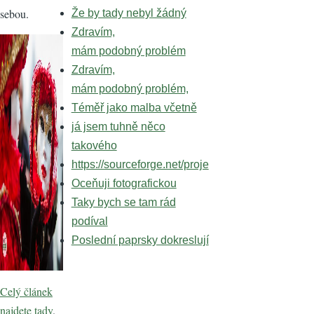
sebou.
Že by tady nebyl žádný
Zdravím,
mám podobný problém
Zdravím,
mám podobný problém,
Téměř jako malba včetně
já jsem tuhně něco
takového
https://sourceforge.net/proje
Oceňuji fotografickou
Taky bych se tam rád
podíval
Poslední paprsky dokreslují
Celý článek
najdete tady
.