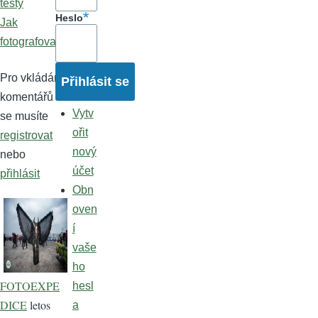
testy
Heslo
Jak
fotografovat
Pro vkládání
komentářů
Vytv
se musíte
ořit
registrovat
nový
nebo
účet
přihlásit
Obn
oven
í
vaše
ho
FOTOEXPE
hesl
DICE
letos
a