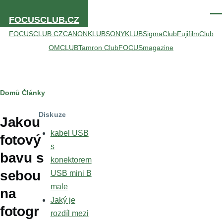
Přejít k hlavnímu obsahu
Men
FOCUSCLUB.CZ
FOCUSCLUB.CZ
CANONKLUB
SONYKLUB
SigmaClub
FujifilmClub
OMCLUB
Tamron Club
FOCUSmagazine
Drobečková
Domů
Články
navigace
Diskuze
Jakou
kabel USB
fotový
s
bavu s
konektorem
sebou
USB mini B
male
na
Jaký je
fotogr
rozdíl mezi