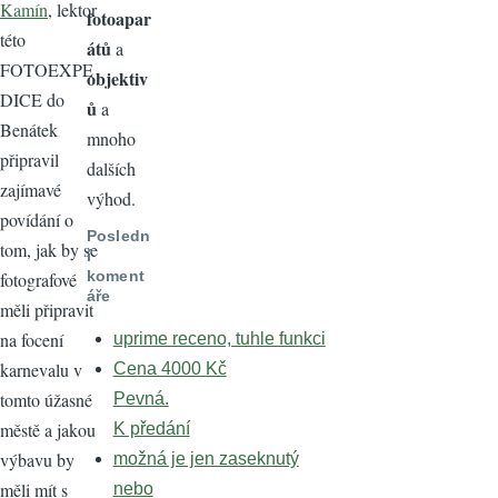
Kamín
, lektor
fotoapar
této
átů
a
FOTOEXPE
objektiv
DICE do
ů
a
Benátek
mnoho
připravil
dalších
zajímavé
výhod.
povídání o
Posledn
tom, jak by se
í
koment
fotografové
áře
měli připravit
na focení
uprime receno, tuhle funkci
karnevalu v
Cena 4000 Kč
tomto úžasné
Pevná.
městě a jakou
K předání
výbavu by
možná je jen zaseknutý
měli mít s
nebo