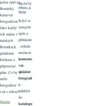
jedou opět na
NEJSTE
Benátský
PŘIHLÁ
ŠENI
karneval
Když se
fotografovat.
zaregistr
Jako každý
ujete a
rok máme v
přihlásíte
italských
, získáte
Benátkách
možnost
pětidenní
komento
fotokurz a
vat
,
připravený
vkládat
plán. Co by si
fotografi
mělo
e
,
fotografové
nahlížet
vzít s sebou?
do
Martin
katalogu