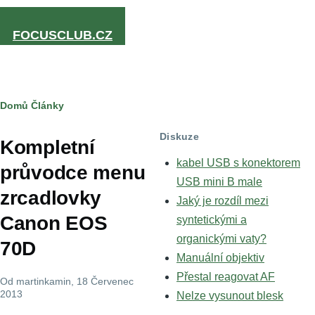
Přejít k hlavnímu obsahu
FOCUSCLUB.CZ
Drobečková
Domů
Články
navigace
Diskuze
Kompletní
kabel USB s konektorem
průvodce menu
USB mini B male
zrcadlovky
Jaký je rozdíl mezi
Canon EOS
syntetickými a
organickými vaty?
70D
Manuální objektiv
Přestal reagovat AF
Od
martinkamin
, 18 Červenec
2013
Nelze vysunout blesk