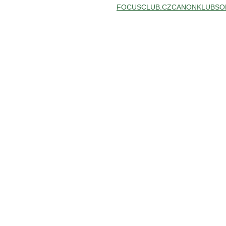
FOCUSCLUB.CZ
CANONKLUB
SO