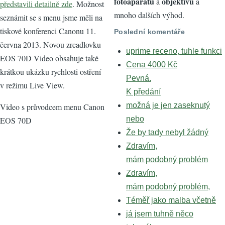
fotoaparátů
objektivů
a
a
představili detailně zde
. Možnost
mnoho dalších výhod.
seznámit se s menu jsme měli na
tiskové konferenci Canonu 11.
Poslední komentáře
června 2013. Novou zrcadlovku
uprime receno, tuhle funkci
EOS 70D Video obsahuje také
Cena 4000 Kč
krátkou ukázku rychlosti ostření
Pevná.
v režimu Live View.
K předání
možná je jen zaseknutý
Video s průvodcem menu Canon
nebo
EOS 70D
Že by tady nebyl žádný
Zdravím,
mám podobný problém
Zdravím,
mám podobný problém,
Téměř jako malba včetně
já jsem tuhně něco