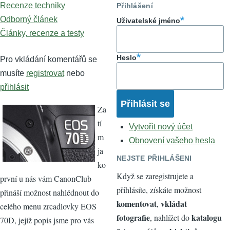
Recenze techniky
Přihlášení
Odborný článek
Uživatelské jméno
Články, recenze a testy
Heslo
Pro vkládání komentářů se
musíte
registrovat
nebo
přihlásit
Za
tí
Vytvořit nový účet
m
Obnovení vašeho hesla
ja
NEJSTE PŘIHLÁŠENI
ko
Když se zaregistrujete a
první u nás vám CanonClub
přihlásíte, získáte možnost
přináší možnost nahlédnout do
komentovat
vkládat
,
celého menu zrcadlovky EOS
fotografie
katalogu
, nahlížet do
70D, jejíž popis jsme pro vás