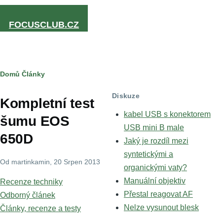
Přejít k hlavnímu obsahu
FOCUSCLUB.CZ
Drobečková
Domů
Články
navigace
Diskuze
Kompletní test
kabel USB s konektorem
šumu EOS
USB mini B male
650D
Jaký je rozdíl mezi
syntetickými a
Od
martinkamin
, 20 Srpen 2013
organickými vaty?
Manuální objektiv
Recenze techniky
Přestal reagovat AF
Odborný článek
Nelze vysunout blesk
Články, recenze a testy