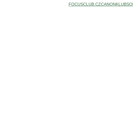
FOCUSCLUB.CZ
CANONKLUB
SO