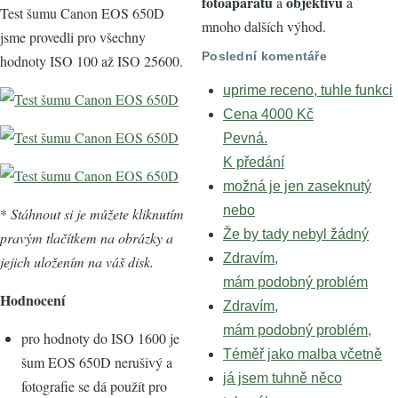
fotoaparátů
objektivů
a
a
Test šumu Canon EOS 650D
mnoho dalších výhod.
jsme provedli pro všechny
Poslední komentáře
hodnoty ISO 100 až ISO 25600.
uprime receno, tuhle funkci
Cena 4000 Kč
Pevná.
K předání
možná je jen zaseknutý
nebo
*
Stáhnout si je můžete kliknutím
Že by tady nebyl žádný
pravým tlačítkem na obrázky a
Zdravím,
jejich uložením na váš disk.
mám podobný problém
Hodnocení
Zdravím,
mám podobný problém,
pro hodnoty do ISO 1600 je
Téměř jako malba včetně
šum EOS 650D nerušivý a
já jsem tuhně něco
fotografie se dá použít pro