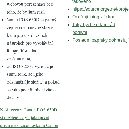
takového
webovou porezentaci bez
https://sourceforge.net/proje
toho, že by šum rušil,
Oceňuji fotografickou
šum u EOS 650D je patrný
Taky bych se tam rád
zejména v barevné složce,
podíval
která je ale v dnešních
Poslední paprsky dokreslují
nástrojích pro vyvolávání
fotografií snadno
zvládnutelná,
od ISO 3200 a výše už je
šumu tolik, že i jeho
odstranění je složité, a pokud
se vám podaří, přicházíte o
detaily
Naši recenzi Canon EOS 650D
si přečtěte tady - jako první
přišla mezi zrcadlovkami Canon