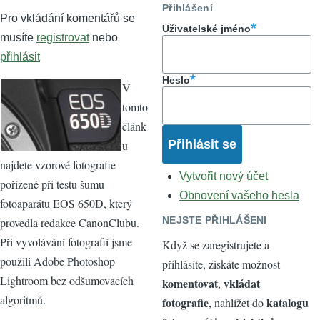
Přihlášení
Pro vkládání komentářů se
Uživatelské jméno
musíte
registrovat
nebo
přihlásit
Heslo
V
tomto
článk
u
najdete vzorové fotografie
Vytvořit nový účet
pořízené při testu šumu
Obnovení vašeho hesla
fotoaparátu EOS 650D, který
NEJSTE PŘIHLÁŠENI
provedla redakce CanonClubu.
Při vyvolávání fotografií jsme
Když se zaregistrujete a
použili Adobe Photoshop
přihlásíte, získáte možnost
Lightroom bez odšumovacích
komentovat
vkládat
,
algoritmů.
fotografie
katalogu
, nahlížet do