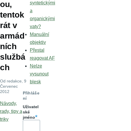
ou,
syntetickými
a
tentok
organickými
rát v
vaty?
armád
Manuální
objektiv
ních
Přestal
službá
reagovat AF
ch
Nelze
vysunout
Od
redakce
, 9
blesk
Červenec
2012
Přihláše
ní
Návody,
Uživatel
rady, tipy a
ské
jméno
triky