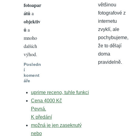
fotoapar
většinou
átů
a
fotografové z
objektiv
internetu
ů
a
zvyklí, ale
mnoho
pochybujeme,
dalších
že to dělají
výhod.
doma
pravidelně.
Posledn
í
koment
áře
uprime receno, tuhle funkci
Cena 4000 Kč
Pevná.
K předání
možná je jen zaseknutý
nebo