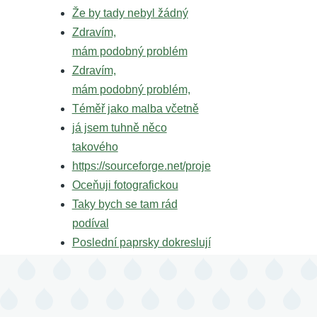
Že by tady nebyl žádný
Zdravím,
mám podobný problém
Zdravím,
mám podobný problém,
Téměř jako malba včetně
já jsem tuhně něco
takového
https://sourceforge.net/proje
Oceňuji fotografickou
Taky bych se tam rád
podíval
Poslední paprsky dokreslují