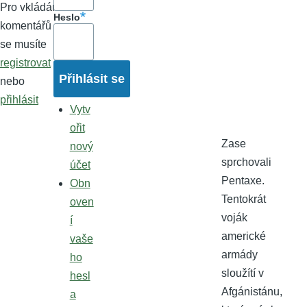
Pro vkládání
Heslo
komentářů
se musíte
registrovat
nebo
přihlásit
Vytv
ořit
Zase
nový
sprchovali
účet
Pentaxe.
Obn
Tentokrát
oven
voják
í
americké
vaše
armády
ho
sloužítí v
hesl
Afgánistánu,
a