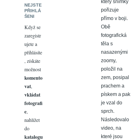
který snímky
NEJSTE
pořizuje
PŘIHLÁ
ŠENI
přímo v boji.
Když se
Obě
zaregistr
fotografická
ujete a
těla s
přihlásíte
nasazenými
, získáte
zoomy,
možnost
položil na
komento
zem, posipal
vat
,
prachem a
vkládat
pískem a pak
fotografi
je vzal do
e
,
sprch.
nahlížet
Následovalo
do
video, na
katalogu
které jsou