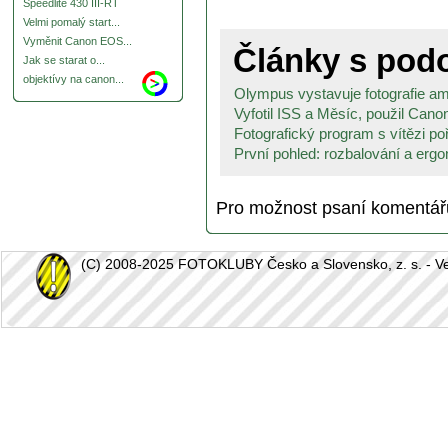
Speedlite 430 III-RT
Velmi pomalý start...
Vyměnit Canon EOS...
Články s po
Jak se starat o...
objektívy na canon...
Olympus vystavuje fotografie am
Vyfotil ISS a Měsíc, použil Can
Fotografický program s vítězi po
První pohled: rozbalování a ergo
Pro možnost psaní komentá
(C) 2008-2025 FOTOKLUBY Česko a Slovensko, z. s. - Vešk