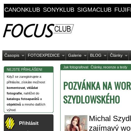
CANONKLUB
SONYKLUB
SIGMACLUB
FUJI
Časopis
FOTOEXPEDICE
Galerie
BLOG
Články
Jak fotografovat
Články, recenze a testy
NEJSTE PŘIHLÁŠENI
Když se zaregistrujete a
POZVÁNKA NA WOR
přihlásíte, získáte možnost
komentovat
,
vkládat
fotografie
, nahlížet do
SZYDLOWSKÉHO
katalogu fotoaparátů
a
objektivů
a mnoho dalších
výhod.
Michal Szydl
Přihlásit
zajímavý wor