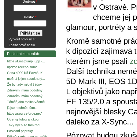
Jméno:
*
v Ostravě. P
chceme jej p
Heslo:
*
glamour, portréty a 
Kromě samotné prác
Vytvořit nový účet
Zaslat nové heslo
k dipozici zajímavá
Poslední komentáře
kterém jsme psali
z
https://t.me/pump_upp -...
uprime receno, tuhle...
Další technika nem
Cena 4000 Kč Pevná. K...
možná je jen zaseknutý...
5D Mark III, EOS 1
Že by tady nebyl žádný
L objektivů jako nap
Zdravím, mám podobný...
Zdravím, mám podobný...
EF 135/2.0 a spousta
Téměř jako malba včetně
já jsem tuhně něco...
nejnovější blesky C
https://sourceforge.net/...
daleko za X-Sync...
Oceňuji fotografickou
Taky bych se tam rád...
Poslední paprsky...
Pózovat budou zkuše
Pěkně zachycený okamžik.