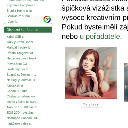
Zajímavá kompozice,...
špičková vizážistka 
Snad z jiného úhlu
vysoce kreativním p
Souhlasím s těmi
more
rybami...
Pokud byste měli zá
Diskuzní konference
nebo
u pořadatele
.
kabel USB s...
Jaký je rozdíl mezi...
Manuální objektiv
Přestal reagovat AF
Nelze vysunout blesk
PowerShot G3 -...
Skutečný počet...
Špatná světelnost -...
Nefunguje autofocus...
fototiskárna
Canon 5D MIV
Chyba pri nahravani...
chyba zápisu na kartu
Tamron 16-300mm f/3....
EOS 20D - systém....
Nástupce Canonu 30D
natáčanie videa s...