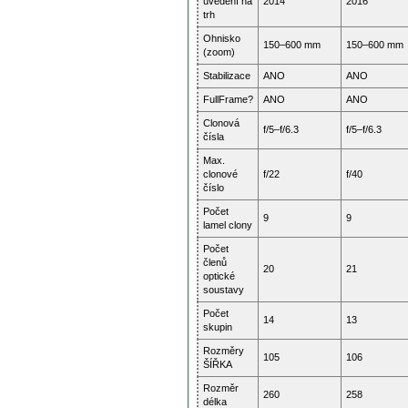
uvedení na
2014
2016
trh
Ohnisko
150–600 mm
150–600 mm
(zoom)
Stabilizace
ANO
ANO
FullFrame?
ANO
ANO
Clonová
f/5–f/6.3
f/5–f/6.3
čísla
Max.
clonové
f/22
f/40
číslo
Počet
9
9
lamel clony
Počet
členů
20
21
optické
soustavy
Počet
14
13
skupin
Rozměry
105
106
ŠÍŘKA
Rozměr
260
258
délka