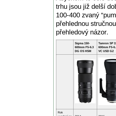
trhu jsou již delší 
100-400 zvaný “pump
přehlednou stručnou 
přehledový názor.
Sigma 150-
Tamron SP 1
600mm F5-6.3
600mm F5-6.
DG OS HSM
VC USD G2
Rok