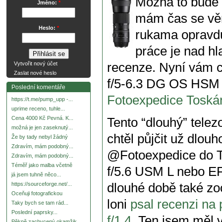
Možná to bude z
Jméno:
*
mám čas se věn
Heslo:
*
rukama opravdu
práce je nad h
recenze. Nyní vám c
Vytvořit nový účet
Zaslat nové heslo
f/5-6.3 DG OS HSM 
Poslední komentáře
Fotoexpedice Toská
https://t.me/pump_upp -...
uprime receno, tuhle...
Cena 4000 Kč Pevná. K...
Tento “dlouhý” tele
možná je jen zaseknutý...
chtěl půjčit už dlouh
Že by tady nebyl žádný
Zdravím, mám podobný...
@Fotoexpedice do T
Zdravím, mám podobný...
Téměř jako malba včetně
f/5.6 USM L nebo E
já jsem tuhně něco...
dlouhé době také zo
https://sourceforge.net/...
Oceňuji fotografickou
loni
psal recenzi na
Taky bych se tam rád...
Poslední paprsky...
f/1.4
. Ten jsem měl 
Pěkně zachycený okamžik.