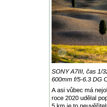
SONY A7III, čas 1/32
600mm f/5-6.3 DG 
A asi vůbec má nejobl
roce 2020 udělal pop
5 km je to neuvěřite