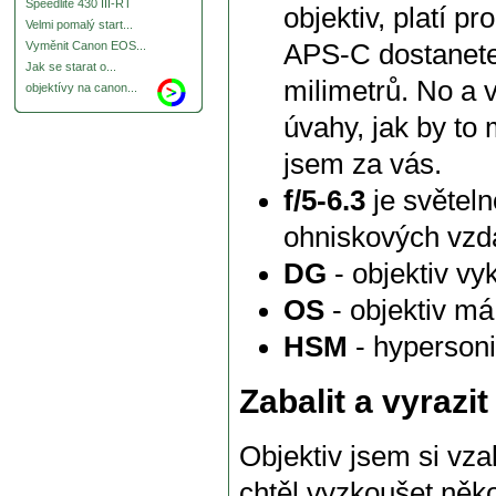
Speedlite 430 III-RT
objektiv, platí pr
Velmi pomalý start...
APS-C dostanete
Vyměnit Canon EOS...
Jak se starat o...
milimetrů. No a 
objektívy na canon...
úvahy, jak by to
jsem za vás.
f/5-6.3
je světeln
ohniskových vzdá
DG
- objektiv vy
OS
- objektiv má 
HSM
- hyperson
Zabalit a vyrazi
Objektiv jsem si vz
chtěl vyzkoušet něko