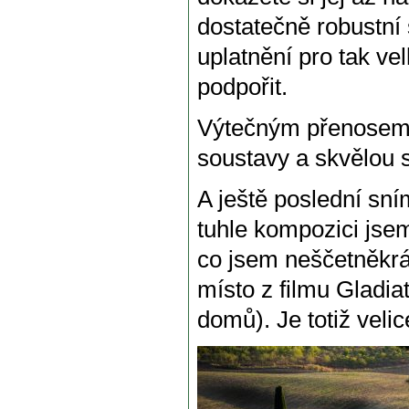
dostatečně robustní s
uplatnění pro tak v
podpořit.
Výtečným přenosem k
soustavy a skvělou s
A ještě poslední sní
tuhle kompozici jse
co jsem neščetněkrát
místo z filmu Gladia
domů). Je totiž veli