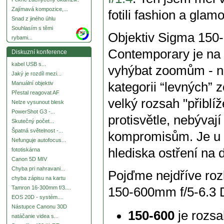
Zajímavá kompozice,...
fotili fashion a glamo
Snad z jiného úhlu
Souhlasím s těmi
more
Objektiv Sigma 15
rybami...
Contemporary je na 
Diskuzní konference
kabel USB s...
vyhýbat zoomům - n
Jaký je rozdíl mezi...
kategorii “levných” 
Manuální objektiv
Přestal reagovat AF
velký rozsah "přiblíž
Nelze vysunout blesk
PowerShot G3 -...
protisvětle, nebývaj
Skutečný počet...
Špatná světelnost -...
kompromisům. Je u ni
Nefunguje autofocus...
hlediska ostření na 
fototiskárna
Canon 5D MIV
Chyba pri nahravani...
Pojďme nejdříve ro
chyba zápisu na kartu
Tamron 16-300mm f/3....
150-600mm f/5-6.3
EOS 20D - systém....
Nástupce Canonu 30D
150-600
je rozs
natáčanie videa s...