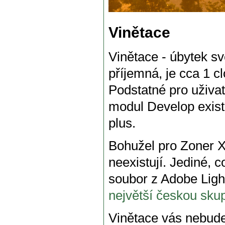
Vinětace
Vinětace - úbytek sv
příjemná, je cca 1 cl
Podstatné pro uživat
modul Develop existu
plus.
Bohužel pro Zoner X,
neexistují. Jediné, 
soubor z Adobe Li
největší českou sku
Vinětace vás nebude 