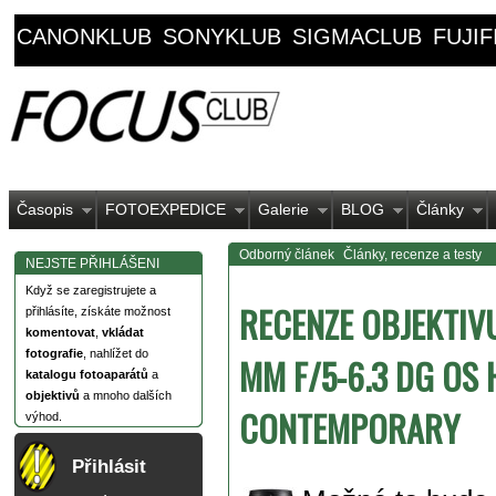
CANONKLUB
SONYKLUB
SIGMACLUB
FUJI
Časopis
FOTOEXPEDICE
Galerie
BLOG
Články
Odborný článek
Články, recenze a testy
NEJSTE PŘIHLÁŠENI
Když se zaregistrujete a
RECENZE OBJEKTIV
přihlásíte, získáte možnost
komentovat
,
vkládat
fotografie
, nahlížet do
MM F/5-6.3 DG OS
katalogu fotoaparátů
a
objektivů
a mnoho dalších
CONTEMPORARY
výhod.
Přihlásit