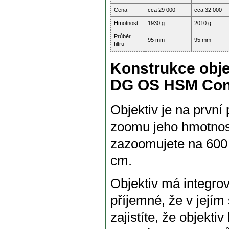
Cena
cca 29 000
cca 32 000
Hmotnost
1930 g
2010 g
Průběr
95 mm
95 mm
filtru
Konstrukce obje
DG OS HSM Con
Objektiv je na první 
zoomu jeho hmotnost
zazoomujete na 600
cm.
Objektiv má integrov
příjemné, že v jejím 
zajistíte, že objekti