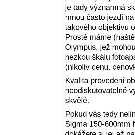
je tady významná sku
mnou často jezdí na
takového objektivu o
Prostě máme (naštěst
Olympus, jež mohou 
hezkou škálu fotoapa
(nikoliv cenu, cenov
Kvalita provedení o
neodiskutovatelně vý
skvělé.
Pokud vás tedy neli
Sigma 150-600mm f
dokážete si jej až n