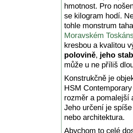
hmotnost. Pro nošení
se kilogram hodí. Ne
tohle monstrum tah
Moravském Toskán
kresbou a kvalitou vý
polovině
,
jeho stab
může u ne příliš dlou
Konstrukčně je obj
HSM Contemporary ji
rozměr a pomalejší 
Jeho určení je spíše
nebo architektura.
Abychom to celé dost