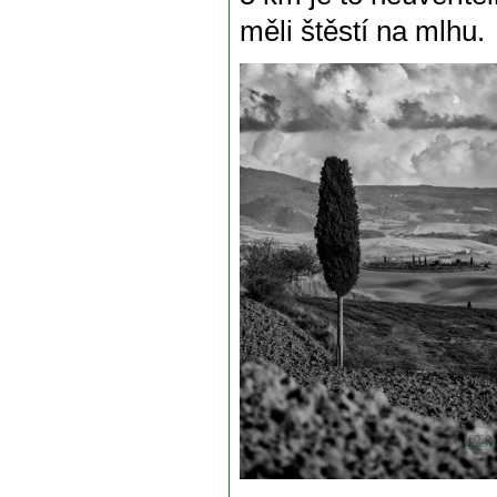
měli štěstí na mlhu.