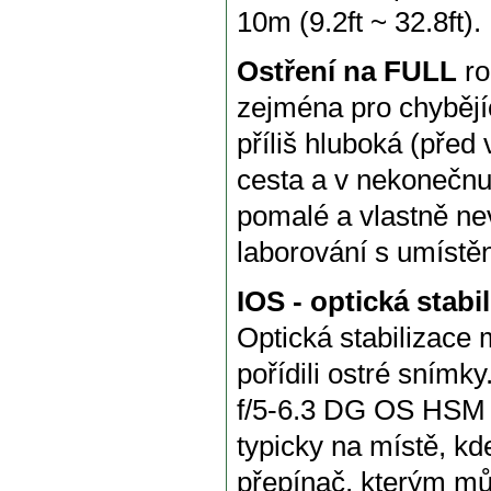
10m (9.2ft ~ 32.8ft).
Ostření na FULL
ro
zejména pro chybějíc
příliš hluboká (před
cesta a v nekonečnu
pomalé a vlastně nev
laborování s umístě
IOS - optická stabi
Optická stabilizace m
pořídili ostré sním
f/5-6.3 DG OS HSM 
typicky na místě, kd
přepínač, kterým můž