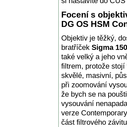
si nastavíte do CUS
Focení s objekt
DG OS HSM Con
Objektiv je těžký, do
bratříček
Sigma 150
také velký a jeho vn
filtrem, protože stoj
skvělé, masivní, půso
při zoomování vysou
že bych se na poušt
vysouvání nenapadal
verze Contemporary 
část filtrového závi