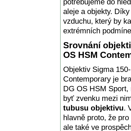
potřebujeme do hled
aleje a objekty. Díky
vzduchu, který by kaz
extrémních podmíne
Srovnání objekt
OS HSM Contemp
Objektiv Sigma 15
Contemporary je br
DG OS HSM Sport, má
byť zvenku mezi nim
tubusu objektivu
. 
hlavně proto, že pro 
ale také ve prospěc