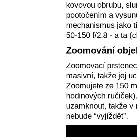
kovovou obrubu, slu
pootočením a vysunu
mechanismus jako t
50-150 f/2.8 - a ta (c
Zoomování obje
Zoomovací prstenec 
masivní, takže jej uc
Zoomujete ze 150 m
hodinových ručiček
uzamknout, takže v 
nebude “vyjíždět”.