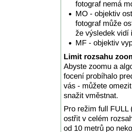
fotograf nemá mo
MO - objektiv ost
fotograf může os
že výsledek vidí
MF - objektiv vy
Limit rozsahu zoo
Abyste zoomu a algo
focení probíhalo pre
vás - můžete omezit
snažit vměstnat.
Pro režim full FULL 
ostřit v celém rozs
od 10 metrů po neko