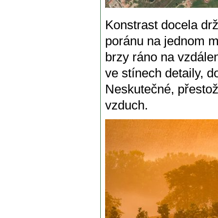
Konstrast docela drž
poránu na jednom mí
brzy ráno na vzdále
ve stínech detaily, 
Neskutečné, přestože
vzduch.