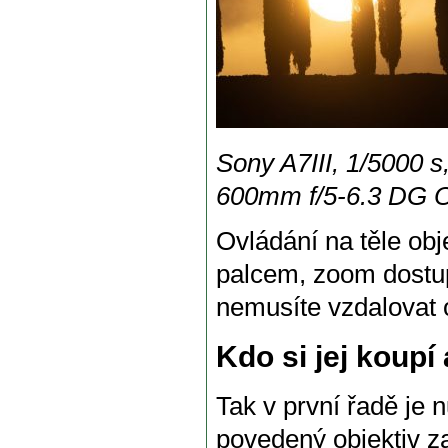
Sony A7III, 1/5000 s
600mm f/5-6.3 DG 
Ovládání na těle obj
palcem, zoom dostup
nemusíte vzdalovat 
Kdo si jej koupí
Tak v první řadě je 
povedený objektiv z