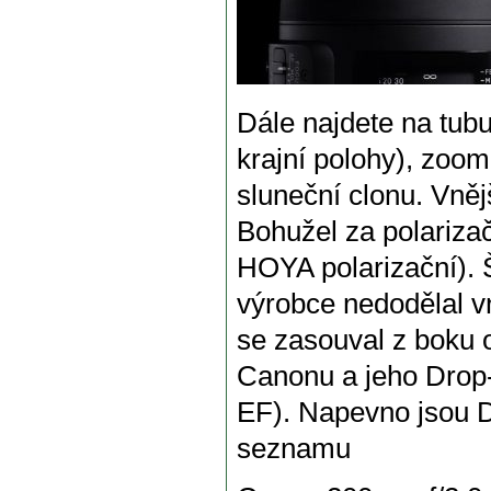
Dále najdete na tub
krajní polohy), zoomo
sluneční clonu. Vněj
Bohužel za polarizačn
HOYA polarizační). 
výrobce nedodělal vn
se zasouval z boku ob
Canonu a jeho Drop-
EF). Napevno jsou Dr
seznamu