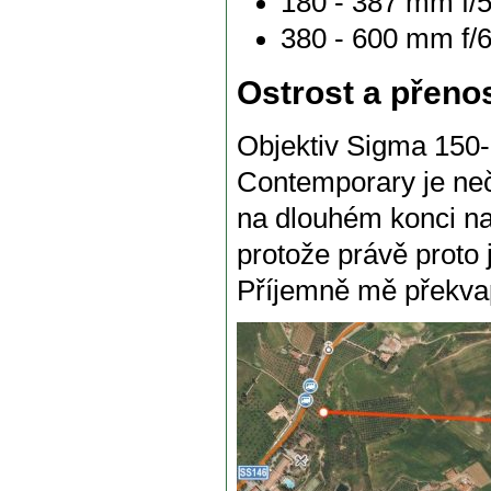
180 - 387 mm f/5
380 - 600 mm f/6
Ostrost a přeno
Objektiv Sigma 15
Contemporary je neč
na dlouhém konci na
protože právě proto j
Příjemně mě překvap