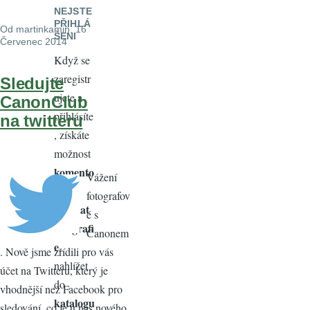
NEJSTE
PŘIHLÁ
Od
martinkamin
, 16
ŠENI
Červenec 2014
Když se
zaregistr
Sledujte
ujete a
CanonClub
přihlásíte
na twitteru
, získáte
možnost
komento
Vážení
vat
,
fotografov
vkládat
é s
fotografi
Canonem
e
,
. Nově jsme zřídili pro vás
nahlížet
účet na Twitteru, který je
do
vhodnější než Facebook pro
katalogu
sledování, co je u nás nového.