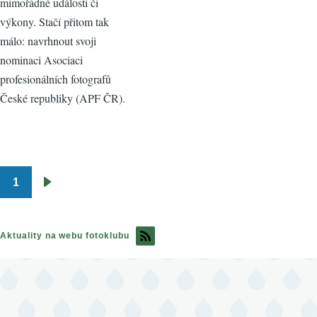
mimořádné události či
výkony. Stačí přitom tak
málo: navrhnout svoji
nominaci Asociaci
profesionálních fotografů
České republiky (APF ČR).
1
Pagination
Následující
stránka
Aktuality na webu fotoklubu