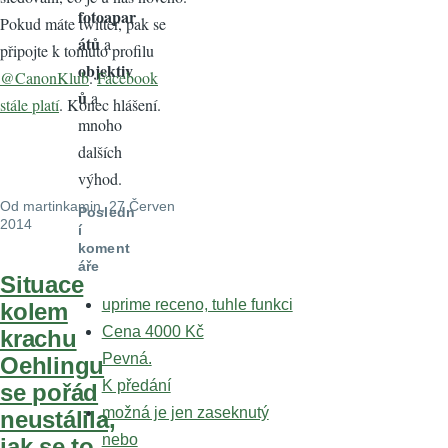
fotoapar
Pokud máte twitter, pak se
átů
a
připojte k tomuto profilu
objektiv
@CanonKlub
.
Facebook
ů
a
stále platí
. Konec hlášení.
mnoho
dalších
výhod.
Od
martinkamin
, 27 Červen
Posledn
2014
í
koment
áře
Situace
uprime receno, tuhle funkci
kolem
Cena 4000 Kč
krachu
Pevná.
Oehlingu
K předání
se pořád
možná je jen zaseknutý
neustálila,
nebo
jak se to