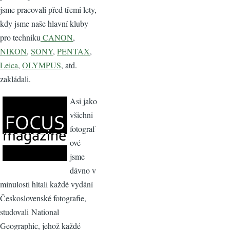
jsme pracovali před třemi lety,
kdy jsme naše hlavní kluby
pro techniku
CANON
,
NIKON
,
SONY
,
PENTAX
,
Leica
,
OLYMPUS
, atd.
zakládali.
Asi jako
všichni
fotograf
ové
jsme
dávno v
minulosti hltali každé vydání
Československé fotografie,
studovali National
Geographic, jehož každé