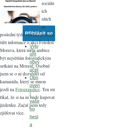
sociáln
Heslo
ích
sítích
se
poslední týden začala pomalu
šířit informace o akci Fotofest
Vytv
Morava, která měla ambice
ořit
být největším fotografickým
nový
setkání na Moravě. Osobně
účet
jsem se o ní dozvěděl od
Obn
kamaráda, který se mnou
oven
jezdí na
Fotoexpedice
. Ten mi
í
říkal, že si na ni bude kupovat
vaše
jízdenku. Začal jsem tedy
ho
zjišťovat více.
hesl
a