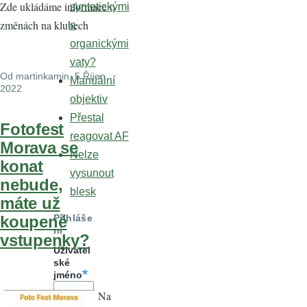
Zde ukládáme informace o
syntetickými
změnách na klubech
a
organickými
vaty?
Od
martinkamin
, 5 Říjen
Manuální
2022
objektiv
Přestal
Fotofest
reagovat AF
Morava se
Nelze
konat
vysunout
nebude,
blesk
máte už
Přihláše
koupené
ní
vstupenky?
Uživatel
ské
jméno
Na