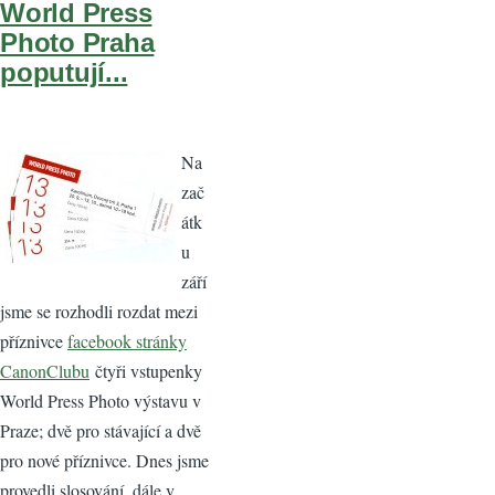
World Press
Photo Praha
poputují...
Na
zač
átk
u
září
jsme se rozhodli rozdat mezi
příznivce
facebook stránky
CanonClubu
čtyři vstupenky
World Press Photo výstavu v
Praze; dvě pro stávající a dvě
pro nové příznivce. Dnes jsme
provedli slosování, dále v