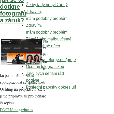
Že by tady nebyl žádný
dotkne
Zdravím,
fotografů
mám podobný problém
a záruk?
Zdravím,
mám podobný problém,
Téměř jako malba včetně
Na
já jsem tuhně něco
za
takového
čát
https://sourceforge.net/proje
ku
Oceňuji fotografickou
ro
Taky bych se tam rád
ku jsem měl možnost
podíval
spolupracovat se společností
Poslední paprsky dokreslují
Öehling na projektech, které
jsme připravovali pro čtenáře
časopisu
FOCUSmagazine.cz
.