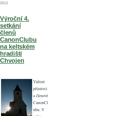
2012
Výroční 4.
setkání
členů
CanonClubu
na keltském
hradišti
Chvojen
Vážení
příznivci
a členové
CanonCl
ubu. V