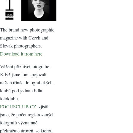
The brand new photographic
magazine with Czech and
Slovak photographers.
Download it from here
.
Vážení příznivci fotografie.
Když jsme loni spojovali
našich třináct fotografických
klubů pod jedna křídla
fotoklubu
FOCUSCLUB.CZ
, zjistili
jsme, že počet registrovaných
fotografů významně
překračuje úroveň, se kterou