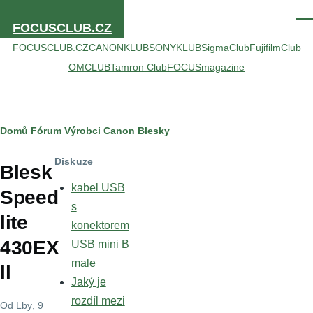
Přejít k hlavnímu obsahu
Men
FOCUSCLUB.CZ
FOCUSCLUB.CZ
CANONKLUB
SONYKLUB
SigmaClub
FujifilmClub
OMCLUB
Tamron Club
FOCUSmagazine
Drobečková
Domů
Fórum
Výrobci
Canon
Blesky
navigace
Diskuze
Blesk
kabel USB
Speed
s
lite
konektorem
430EX
USB mini B
male
ll
Jaký je
rozdíl mezi
Od
Lby
, 9