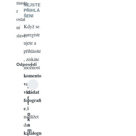
maste
NEJSTE
r
PŘIHLÁ
ŠENI
ostat
Když se
ní
zaregistr
slave.
ujete a
přihlásíte
, získáte
Odpovědí
možnost
komento
vat
,
m
vkládat
a
r
fotografi
t
e
,
i
n
nahlížet
k
do
a
m
katalogu
i