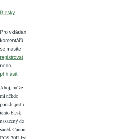
Blesky
Pro vkládání
komentářů
se musíte
registrovat
nebo
přihlásit
Ahoj, může
mi někdo
poradit,jestli
tento blesk
nasazený do
sáněk Canon
EOS 70D lze