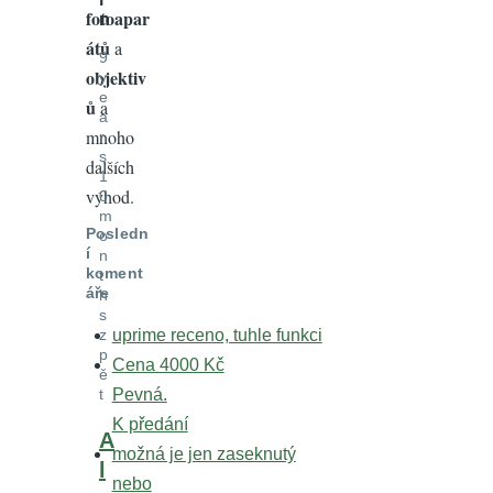
fotoapar
n
átů
a
9
objektiv
y
e
ů
a
a
mnoho
r
s
dalších
1
výhod.
0
m
Posledn
o
í
n
koment
t
áře
h
s
z
uprime receno, tuhle funkci
p
Cena 4000 Kč
ě
t
Pevná.
K předání
In
A
možná je jen zaseknutý
reply
l
nebo