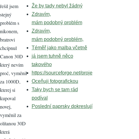
řešil jsem
Že by tady nebyl žádný
stejný
Zdravím,
problém s
mám podobný problém
nikonem,
Zdravím,
bratrovi
mám podobný problém,
chcípnul
Téměř jako malba včetně
Canon 30D
já jsem tuhně něco
který nevím
takového
proč, vyměnil
https://sourceforge.net/proje
za 1000D,
Oceňuji fotografickou
kterej si
Taky bych se tam rád
kupoval
podíval
novej,
Poslední paprsky dokreslují
vyměnil za
olítanou 30D
která