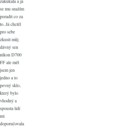
zakukala a já
se mu snažím
poradit co za
to..Já chctěl
pro sebe
zkusit můj
dávný sen
nikon D700
FF ale měl
jsem jen
jedno a to
pevný sklo,
který bylo
vhodný a
spousta lidí
mi
doporučovala