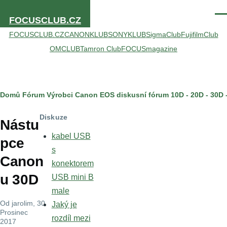
Přejít k hlavnímu obsahu
Men
FOCUSCLUB.CZ
FOCUSCLUB.CZ
CANONKLUB
SONYKLUB
SigmaClub
FujifilmClub
OMCLUB
Tamron Club
FOCUSmagazine
Drobečková
Domů
Fórum
Výrobci
Canon
EOS diskusní fórum
10D - 20D - 30D -
navigace
Diskuze
Nástu
kabel USB
pce
s
Canon
konektorem
u 30D
USB mini B
male
Od
jarolim
, 30
Jaký je
Prosinec
rozdíl mezi
2017