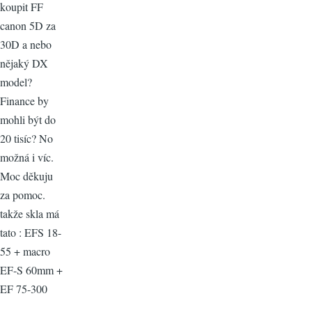
koupit FF
canon 5D za
30D a nebo
nějaký DX
model?
Finance by
mohli být do
20 tisíc? No
možná i víc.
Moc děkuju
za pomoc.
takže skla má
tato : EFS 18-
55 + macro
EF-S 60mm +
EF 75-300