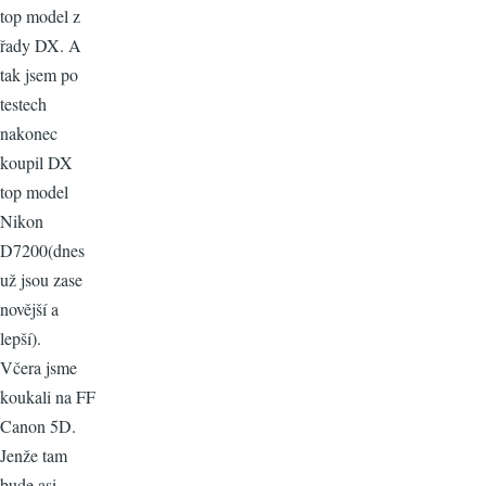
top model z
řady DX. A
tak jsem po
testech
nakonec
koupil DX
top model
Nikon
D7200(dnes
už jsou zase
novější a
lepší).
Včera jsme
koukali na FF
Canon 5D.
Jenže tam
bude asi