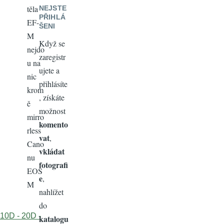
těla
NEJSTE
PŘIHLÁ
EF-
ŠENI
M
Když se
nejdo
zaregistr
u na
ujete a
nic
přihlásíte
krom
, získáte
ě
možnost
mirro
komento
rless
vat
,
Cano
vkládat
nu
fotografi
EOS
e
,
M
nahlížet
do
10D - 20D -
katalogu