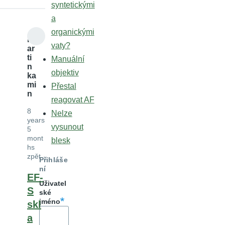
syntetickými
a
organickými
m
vaty?
ar
ti
Manuální
n
objektiv
ka
mi
Přestal
n
reagovat AF
8
Nelze
years
vysunout
5
mont
blesk
hs
zpět
Přihláše
ní
EF-
Uživatel
S
ské
jméno
skl
a