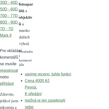
30D - 40D -
fotoapar
50D - 60D -
átů
a
70D - 77D -
objektiv
80D - 90D -
ů
a
7D - 7D
mnoho
Mark II
dalších
výhod.
Pro vkládání
Posledn
í
komentářů
koment
se musíte
áře
registrovat
uprime receno, tuhle funkci
nebo
Cena 4000 Kč
přihlásit
Pevná.
Zdravím,
K předání
jelikož jsem
možná je jen zaseknutý
nikonista a
nebo