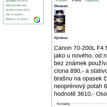
Prodám
Praha
Objektivy
Speedlite 430 III-RT
Velmi pomalý start...
Obrázek:
Vyměnit Canon EOS...
Jak se starat o...
objektívy na canon...
Výrobce:
Canon 70-200L F4 Ne
jako u nového, od n
bez známek používán
clona 890,- a stati
brašnu na opasek č
neoprénový potah 60
hodnotě 3610,- Oso
Kontakty