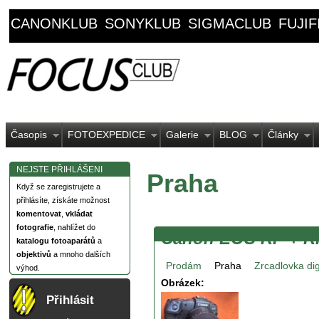
CANONKLUB
SONYKLUB
SIGMACLUB
FUJI
Časopis
FOTOEXPEDICE
Galerie
BLOG
Články
NEJSTE PŘIHLÁŠENI
Praha
Když se zaregistrujete a
přihlásíte, získáte možnost
komentovat
,
vkládat
fotografie
, nahlížet do
Canon EOS RP + R
katalogu fotoaparátů
a
objektivů
a mnoho dalších
Prodám
Praha
Zrcadlovka dig
výhod.
Obrázek:
Přihlásit