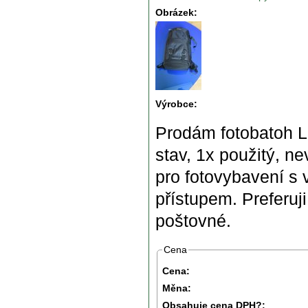
Obrázek:
Výrobce:
Prodám fotobatoh L
stav, 1x použitý, ne
pro fotovybavení 
přístupem. Preferuj
poštovné.
Cena
Cena:
Měna:
Obsahuje cena DPH?: