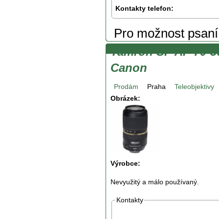
Kontakty telefon:
Pro možnost psan
Tamron SP AF 70-3
Canon
Prodám
Praha
Teleobjektivy
Obrázek:
Výrobce:
Nevyužitý a málo používaný.
Kontakty