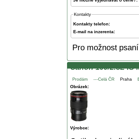
Kontakty
Kontakty telefon:
E-mail na inzerenta:
Pro možnost psan
Canon 100/2.8L IS 
Prodám
---Celá ČR
Praha
Obrázek:
Výrobce: