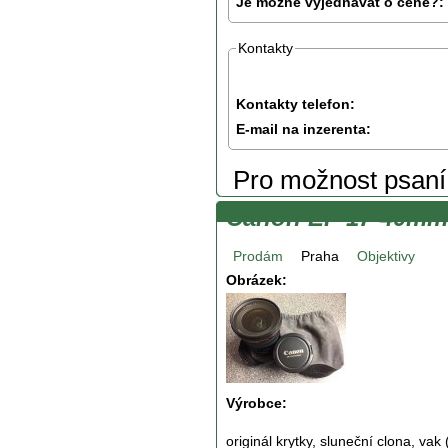
Je možné vyjednávat o ceně?:
Kontakty
Kontakty telefon:
E-mail na inzerenta:
Pro možnost psan
Canon EF 17-40mm 
Prodám
Praha
Objektivy
Obrázek:
Výrobce:
originál krytky, sluneční clona, vak