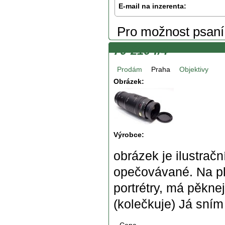
E-mail na inzerenta:
Pro možnost psan
70-210 f/4
Prodám
Praha
Objektivy
Obrázek:
Výrobce:
obrázek je ilustračn
opečovávané. Na pl
portrétry, má pěkn
(kolečkuje) Já sním 