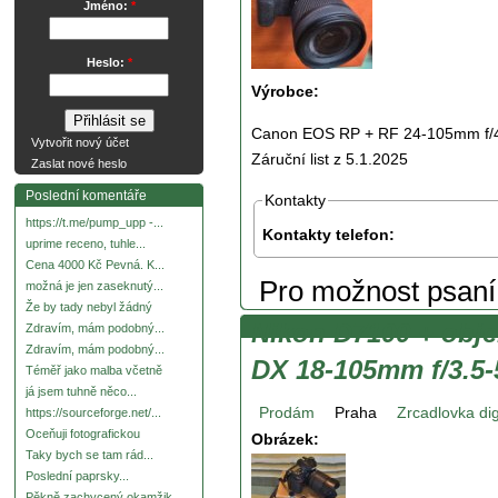
Jméno:
*
Heslo:
*
Výrobce:
Canon EOS RP + RF 24-105mm f/4-7.
Vytvořit nový účet
Záruční list z 5.1.2025
Zaslat nové heslo
Poslední komentáře
Kontakty
https://t.me/pump_upp -...
Kontakty telefon:
uprime receno, tuhle...
Cena 4000 Kč Pevná. K...
Pro možnost psan
možná je jen zaseknutý...
Že by tady nebyl žádný
Nikon D7100 + obj
Zdravím, mám podobný...
Zdravím, mám podobný...
DX 18-105mm f/3.5
Téměř jako malba včetně
já jsem tuhně něco...
Prodám
Praha
Zrcadlovka dig
https://sourceforge.net/...
Oceňuji fotografickou
Obrázek:
Taky bych se tam rád...
Poslední paprsky...
Pěkně zachycený okamžik.