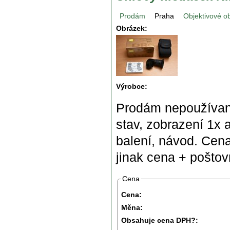
Prodám
Praha
Objektivové o
Obrázek:
Výrobce:
Prodám nepoužívaný
stav, zobrazení 1x a
balení, návod. Cena
jinak cena + poštov
Cena
Cena:
Měna:
Obsahuje cena DPH?: