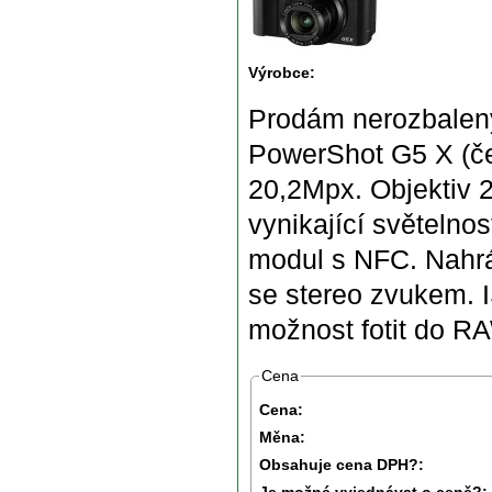
Výrobce:
Prodám nerozbalený
PowerShot G5 X (če
20,2Mpx. Objektiv 
vynikající světelnos
modul s NFC. Nahrá
se stereo zvukem. I
možnost fotit do RA
Cena
Cena:
Měna:
Obsahuje cena DPH?:
Je možné vyjednávat o ceně?: