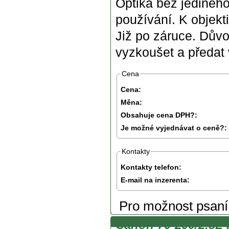
Optika bez jedinéh
používání. K objekti
Již po záruce. Dův
vyzkoušet a předat
Cena
Cena:
Měna:
Obsahuje cena DPH?:
Je možné vyjednávat o ceně?:
Kontakty
Kontakty telefon:
E-mail na inzerenta:
Pro možnost psan
Canon 70-200/2.8L I