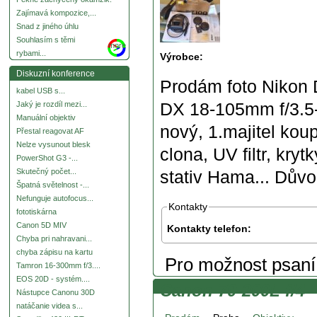
Zajímavá kompozice,...
Snad z jiného úhlu
Souhlasím s těmi
more
rybami...
Výrobce:
Diskuzní konference
Prodám foto Nikon
kabel USB s...
DX 18-105mm f/3.5-
Jaký je rozdíl mezi...
Manuální objektiv
nový, 1.majitel kou
Přestal reagovat AF
Nelze vysunout blesk
clona, UV filtr, kry
PowerShot G3 -...
Skutečný počet...
stativ Hama... Důvo
Špatná světelnost -...
Nefunguje autofocus...
Kontakty
fototiskárna
Canon 5D MIV
Kontakty telefon:
Chyba pri nahravani...
chyba zápisu na kartu
Pro možnost psan
Tamron 16-300mm f/3....
EOS 20D - systém....
Canon 70-200L f/4
Nástupce Canonu 30D
natáčanie videa s...