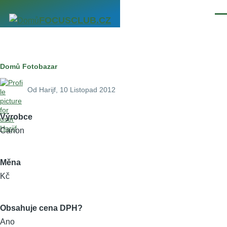
Přejít k hlavnímu obsahu
Men
FOCUSCLUB.CZ
Drobečková
Domů
Fotobazar
navigace
Od
Harijf
, 10 Listopad 2012
Výrobce
Canon
Měna
Kč
Obsahuje cena DPH?
Ano