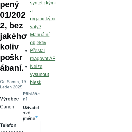
pený
syntetickými
a
01/202
organickými
2, bez
vaty?
jakého
Manuální
objektiv
koliv
Přestal
poškr
reagovat AF
ábaní.
Nelze
vysunout
Od
Samm
, 19
blesk
Leden 2025
Přihláše
Výrobce
ní
Canon
Uživatel
ské
jméno
Telefon