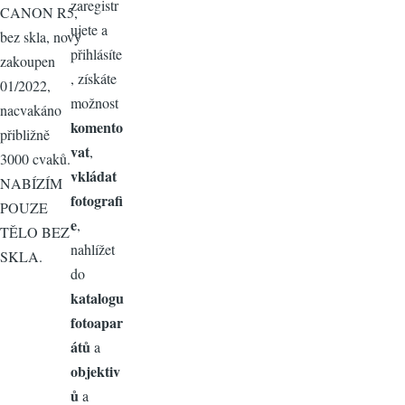
zaregistr
CANON R5,
ujete a
bez skla, nový
přihlásíte
zakoupen
, získáte
01/2022,
možnost
nacvakáno
komento
přibližně
vat
,
3000 cvaků.
vkládat
NABÍZÍM
fotografi
POUZE
e
,
TĚLO BEZ
nahlížet
SKLA.
do
katalogu
fotoapar
átů
a
objektiv
ů
a