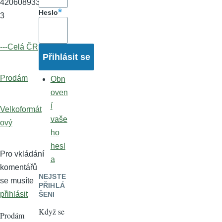
4206089333
Heslo
3
---Celá ČR
Prodám
Obn
oven
í
Velkoformát
vaše
ový
ho
hesl
Pro vkládání
a
komentářů
NEJSTE
se musíte
PŘIHLÁ
přihlásit
ŠENI
Když se
Prodám