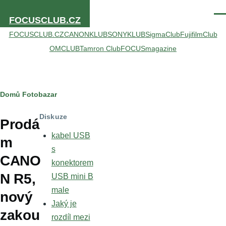
Přejít k hlavnímu obsahu
Men
FOCUSCLUB.CZ
FOCUSCLUB.CZ
CANONKLUB
SONYKLUB
SigmaClub
FujifilmClub
OMCLUB
Tamron Club
FOCUSmagazine
Drobečková
Domů
Fotobazar
navigace
Diskuze
Prodá
kabel USB
m
s
CANO
konektorem
N R5,
USB mini B
male
nový
Jaký je
zakou
rozdíl mezi