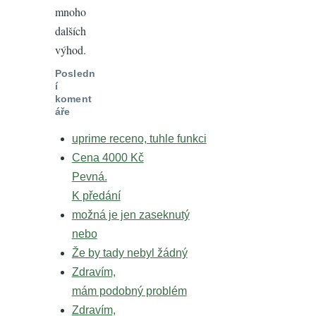
mnoho
dalších
výhod.
Posledn
í
koment
áře
uprime receno, tuhle funkci
Cena 4000 Kč
Pevná.
K předání
možná je jen zaseknutý
nebo
Že by tady nebyl žádný
Zdravím,
mám podobný problém
Zdravím,