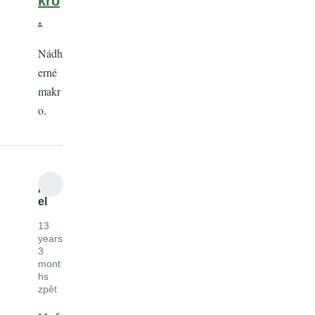
kro
.
Nádh
erné
makr
o.
M
el
13
years
3
mont
hs
zpět