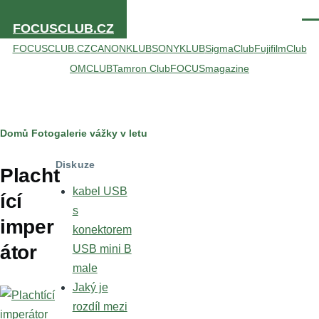
Přejít k hlavnímu obsahu
Men
FOCUSCLUB.CZ
FOCUSCLUB.CZ
CANONKLUB
SONYKLUB
SigmaClub
FujifilmClub
OMCLUB
Tamron Club
FOCUSmagazine
Drobečková
Domů
Fotogalerie
vážky v letu
navigace
Diskuze
Placht
kabel USB
ící
s
imper
konektorem
átor
USB mini B
male
Jaký je
rozdíl mezi