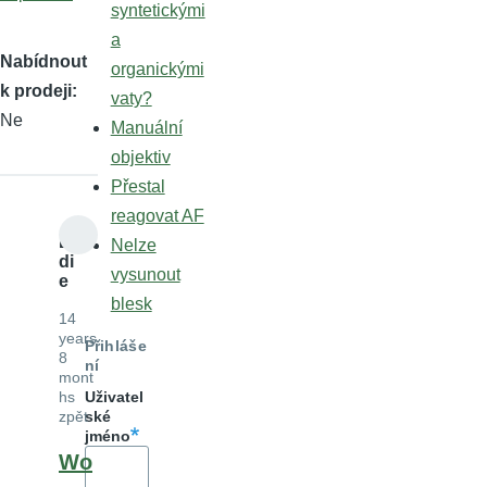
syntetickými
a
Nabídnout
organickými
k prodeji
vaty?
Ne
Manuální
objektiv
Přestal
reagovat AF
Ly
Nelze
di
vysunout
e
blesk
14
years
Přihláše
8
ní
mont
hs
Uživatel
zpět
ské
jméno
Wo