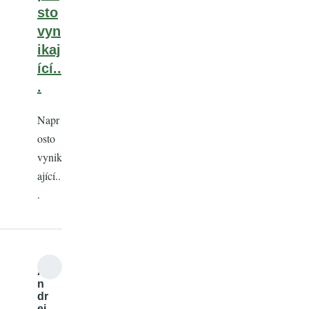
sto
vyn
ikaj
ící..
.
Napr
osto
vynik
ající..
.
A
n
dr
ej