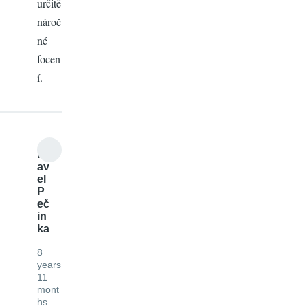
určitě
nároč
né
focen
í.
P
av
el
P
eč
in
ka
8
years
11
mont
hs