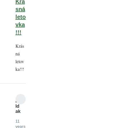
Krá
sná
leto
vka
!!!
Krás
ná
letov
ka!!!
mi
ld
ak
11
years