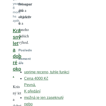
fotoapar
years
8
átů
a
mont
objektiv
hs
zpět
ů
a
mnoho
Krá
dalších
sný
výhod.
let
a
Posledn
í
dob
koment
ré
áře
oko
uprime receno, tuhle funkci
.
Cena 4000 Kč
Pevná.
Krás
K předání
ný let
možná je jen zaseknutý
a
nebo
dobré