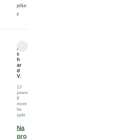
pěkn
é
Ri
c
h
ar
d
V.
13
years
8
mont
hs
zpět
Na
pro