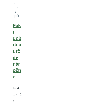
5
mont
hs
zpět
Fak
t
dob
rá a
urč
itě
nár
očn
é
Fakt
dobrá
a