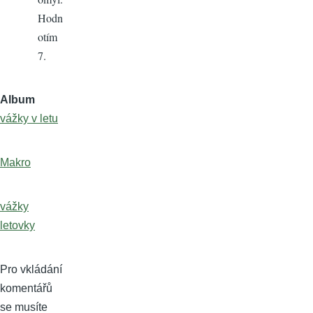
Hodn
otím
7.
Album
vážky v letu
Makro
vážky
letovky
Pro vkládání
komentářů
se musíte