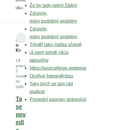
Že by tady nebyl žádný
oko.
Zdravím,
mám podobný problém
Zdravím,
mám podobný problém,
J
Téměř jako malba včetně
o
Kr
já jsem tuhně něco
takového
14
years
https://sourceforge.net/proje
2
Oceňuji fotografickou
mont
hs
Taky bych se tam rád
zpět
podíval
Ta
Poslední paprsky dokreslují
se
pov
edl
a