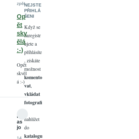
zpět
NEJSTE
PŘIHLÁ
Op
ŠENI
ět
Když se
skv
zaregistr
ělá
ujete a
:-)
přihlásíte
, získáte
Opět
možnost
skvěl
komento
á :-)
vat
,
vkládat
fotografi
e
,
H
nahlížet
as
do
jo
katalogu
14