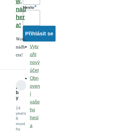
w,
Heslo
nád
her
a!
Wow,
nádh
Vytv
era!
ořit
nový
účet
Obn
oven
L
b
í
y
vaše
14
ho
years
hesl
8
mont
a
hs