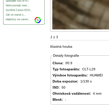
Speedlite 430 III-RT
Velmi pomalý start...
Vyměnit Canon EOS...
Jak se starat o...
objektívy na canon...
1
z
3
šťastná houba
Detaily fotografie
Clona:
f/0.9
Typ fotoaparátu:
CLT-L29
Výrobce fotoaparátu:
HUAWEI
Doba expozice:
1/130 s
ISO:
50
Ohnisková vzdálenost:
4 mm
Blesk:
-