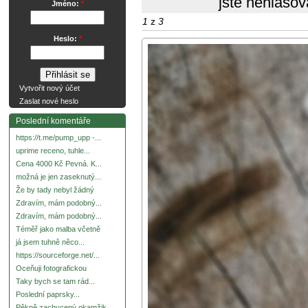
jste nehlasov
Jméno:
*
1
z
3
Heslo:
*
Vytvořit nový účet
Zaslat nové heslo
Poslední komentáře
https://t.me/pump_upp -...
uprime receno, tuhle...
Cena 4000 Kč Pevná. K...
možná je jen zaseknutý...
Že by tady nebyl žádný
Zdravím, mám podobný...
Zdravím, mám podobný...
Téměř jako malba včetně
já jsem tuhně něco...
https://sourceforge.net/...
Oceňuji fotografickou
Taky bych se tam rád...
Poslední paprsky...
Pěkně zachycený okamžik.