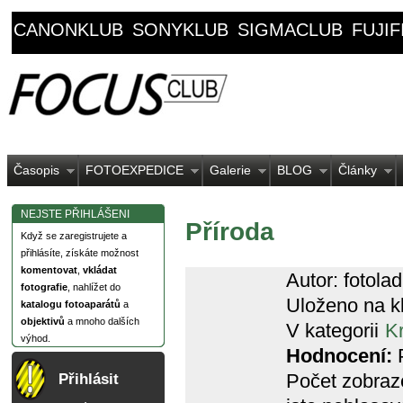
CANONKLUB
SONYKLUB
SIGMACLUB
FUJI
Časopis
FOTOEXPEDICE
Galerie
BLOG
Články
NEJSTE PŘIHLÁŠENI
Příroda
Když se zaregistrujete a
přihlásíte, získáte možnost
komentovat
,
vkládat
Autor: fotolad
fotografie
, nahlížet do
Uloženo na k
katalogu fotoaparátů
a
objektivů
a mnoho dalších
V kategorii
Kr
výhod.
Hodnocení:
P
Počet zobraz
Přihlásit