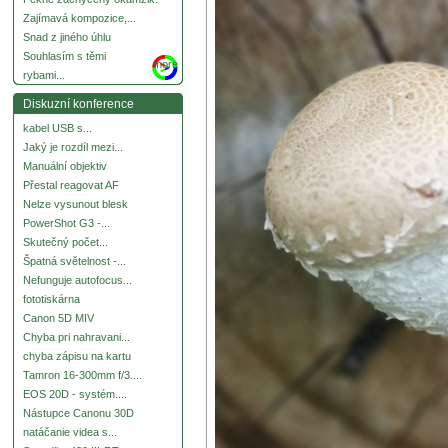
Zajímavá kompozice,...
Snad z jiného úhlu
Souhlasím s těmi
more
rybami...
Diskuzní konference
kabel USB s...
Jaký je rozdíl mezi...
Manuální objektiv
Přestal reagovat AF
Nelze vysunout blesk
PowerShot G3 -...
Skutečný počet...
Špatná světelnost -...
Nefunguje autofocus...
fototiskárna
Canon 5D MIV
Chyba pri nahravani...
chyba zápisu na kartu
Tamron 16-300mm f/3....
EOS 20D - systém....
Nástupce Canonu 30D
natáčanie videa s...