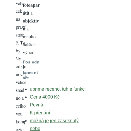
větvi
fotoapar
ček
átů
a
na
objektiv
pravé
ů
a
stran
mnoho
ě. Ty
dalších
by
výhod.
šly
Posledn
odklo
í
koment
novat
áře
velice
uprime receno, tuhle funkci
snad
Cena 4000 Kč
no a
Pevná.
celko
K předání
vou
možná je jen zaseknutý
komp
nebo
ozici