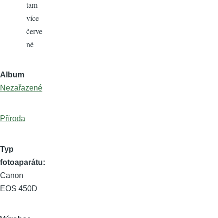
tam
více
červe
né
Album
Nezařazené
Příroda
Typ
fotoaparátu
Canon
EOS 450D