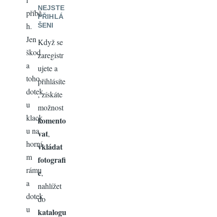
NEJSTE
příbě
PŘIHLÁ
h.
ŠENI
Jen
Když se
škod
zaregistr
a
ujete a
toho
přihlásíte
dotek
, získáte
u
možnost
klack
komento
u na
vat
,
horní
vkládat
m
fotografi
rámu
e
,
a
nahlížet
dotek
do
u
katalogu