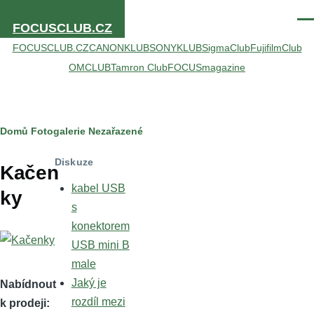
Přejít k hlavnímu obsahu
Men
FOCUSCLUB.CZ
FOCUSCLUB.CZ
CANONKLUB
SONYKLUB
SigmaClub
FujifilmClub
OMCLUB
Tamron Club
FOCUSmagazine
Drobečková
Domů
Fotogalerie
Nezařazené
navigace
Diskuze
Kačen
kabel USB
ky
s
konektorem
USB mini B
male
Jaký je
Nabídnout
rozdíl mezi
k prodeji