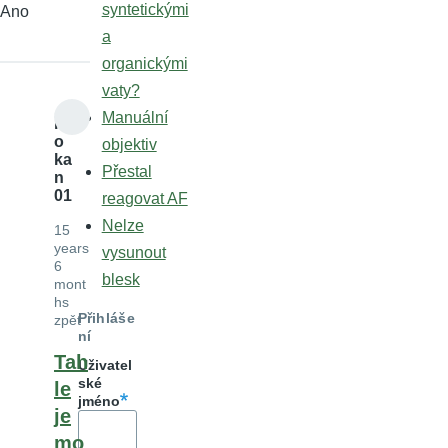
syntetickými
Ano
a
organickými
vaty?
Manuální
kl
o
objektiv
ka
Přestal
n
01
reagovat AF
Nelze
15
years
vysunout
6
blesk
mont
hs
Přihláše
zpět
ní
Tah
Uživatel
ské
le
jméno
je
mo