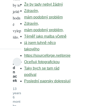
Že by tady nebyl žádný
by to
Zdravím,
ještě
mám podobný problém
hodn
Zdravím,
ě
mám podobný problém,
vylep
Téměř jako malba včetně
šilo.
já jsem tuhně něco
takového
https://sourceforge.net/proje
Oceňuji fotografickou
le
d
Taky bych se tam rád
n
podíval
ac
ek
Poslední paprsky dokreslují
13
years
6
mont
hs