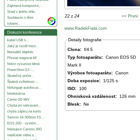
Zajímavá kompozice,...
Snad z jiného úhlu
22
z
24
<< První
Souhlasím s těmi
more
rybami...
www.RadekFiala.com
Diskuzní konference
Detaily fotografie
kabel USB s...
Jaký je rozdíl mezi...
Clona:
f/4.5
Manuální objektiv
Typ fotoaparátu:
Canon EOS 5D
Přestal reagovat AF
Nelze vysunout blesk
Mark II
PowerShot G3 -...
Výrobce fotoaparátu:
Canon
Skutečný počet...
Doba expozice:
1/125 s
Špatná světelnost -...
Nefunguje autofocus...
ISO:
100
fototiskárna
Ohnisková vzdálenost:
126 mm
Canon 5D MIV
Blesk:
Ne
Chyba pri nahravani...
chyba zápisu na kartu
Tamron 16-300mm f/3....
EOS 20D - systém....
Nástupce Canonu 30D
natáčanie videa s...