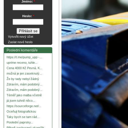
Jméno:
*
Heslo:
*
Vytvořit nový účet
Zaslat nové heslo
Poslední komentáře
https://t.me/pump_upp -...
uprime receno, tuhle...
Cena 4000 Kč Pevná. K...
možná je jen zaseknutý...
Že by tady nebyl žádný
Zdravím, mám podobný...
Zdravím, mám podobný...
Téměř jako malba včetně
já jsem tuhně něco...
https://sourceforge.net/...
Oceňuji fotografickou
Taky bych se tam rád...
Poslední paprsky...
Pěkně zachycený okamžik.