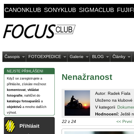
CANONKLUB
SONYKLUB
SIGMACLUB
FUJI
Časopis
FOTOEXPEDICE
Galerie
BLOG
Články
NEJSTE PŘIHLÁŠENI
Nenažranost
Když se zaregistrujete a
přihlásíte, získáte možnost
komentovat
,
vkládat
Autor: Radek Fiala
fotografie
, nahlížet do
Uloženo na klubové 
katalogu fotoaparátů
a
V kategorii
Dokume
objektivů
a mnoho dalších
výhod.
Hodnocení:
Ještě 
22
z
24
<< První
Přihlásit