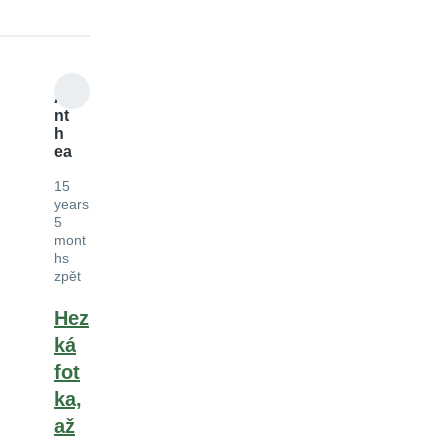
A
nt
h
ea
15
years
5
mont
hs
zpět
Hez
ká
fot
ka,
až