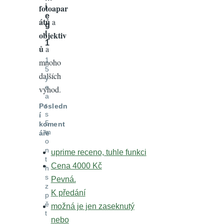
i
fotoapar
e
átů
a
g
l
objektiv
1
ů
a
1
mnoho
5
dalších
y
e
výhod.
a
r
Posledn
s
í
5
koment
m
áře
o
n
uprime receno, tuhle funkci
t
Cena 4000 Kč
h
s
Pevná.
z
K předání
p
ě
možná je jen zaseknutý
t
nebo