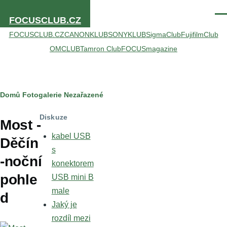
Přejít k hlavnímu obsahu
Men
FOCUSCLUB.CZ
FOCUSCLUB.CZ
CANONKLUB
SONYKLUB
SigmaClub
FujifilmClub
OMCLUB
Tamron Club
FOCUSmagazine
Drobečková
Domů
Fotogalerie
Nezařazené
navigace
Diskuze
Most -
kabel USB
Děčín
s
-noční
konektorem
pohle
USB mini B
male
d
Jaký je
rozdíl mezi