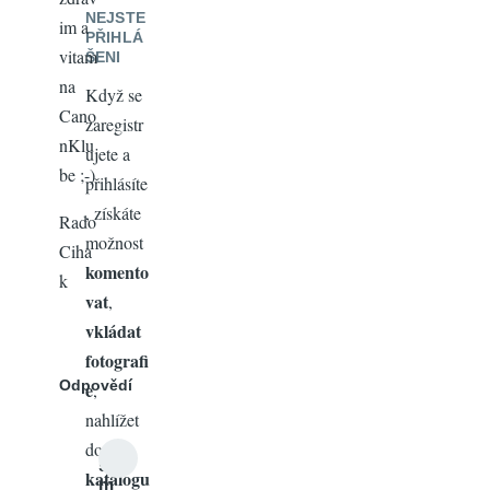
NEJSTE
im a
PŘIHLÁ
vitam
ŠENI
na
Když se
Cano
zaregistr
nKlu
ujete a
be ;-)
přihlásíte
, získáte
Rado
možnost
Ciha
komento
k
vat
,
vkládat
fotografi
Odpovědí
e
,
nahlížet
do
s
katalogu
m