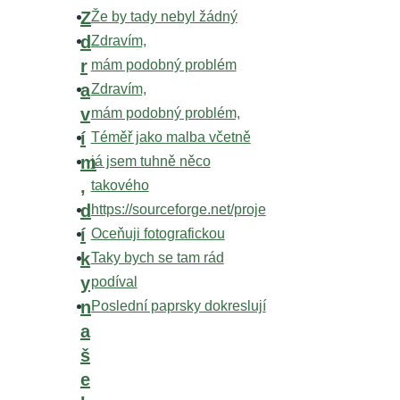
In
Z
Že by tady nebyl žádný
reply
d
Zdravím,
to
r
mám podobný problém
Vyborna
a
Zdravím,
praca...
v
mám podobný problém,
zdravim
í
Téměř jako malba včetně
a
m
já jsem tuhně něco
by
,
takového
zadow
d
https://sourceforge.net/proje
í
Oceňuji fotografickou
k
Taky bych se tam rád
y
podíval
n
Poslední paprsky dokreslují
a
š
e