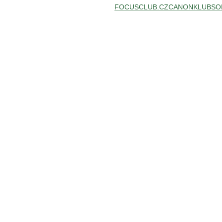
FOCUSCLUB.CZ
CANONKLUB
SO