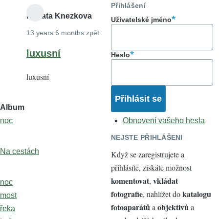
Přihlášení
Renata Knezkova
Uživatelské jméno
13 years 6 months zpět
luxusní
Heslo
luxusní
Album
noc
Obnovení vašeho hesla
NEJSTE PŘIHLÁŠENI
Na cestách
Když se zaregistrujete a
přihlásíte, získáte možnost
komentovat
vkládat
,
noc
fotografie
katalogu
, nahlížet do
most
fotoaparátů
objektivů
a
a
řeka