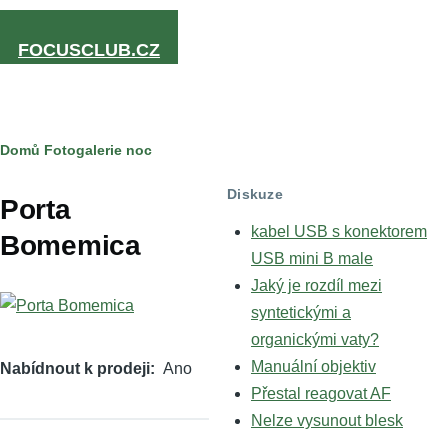
Přejít k hlavnímu obsahu
FOCUSCLUB.CZ
Drobečková
Domů
Fotogalerie
noc
navigace
Diskuze
Porta
kabel USB s konektorem
Bomemica
USB mini B male
Jaký je rozdíl mezi
syntetickými a
organickými vaty?
Manuální objektiv
Nabídnout k prodeji
Ano
Přestal reagovat AF
Nelze vysunout blesk