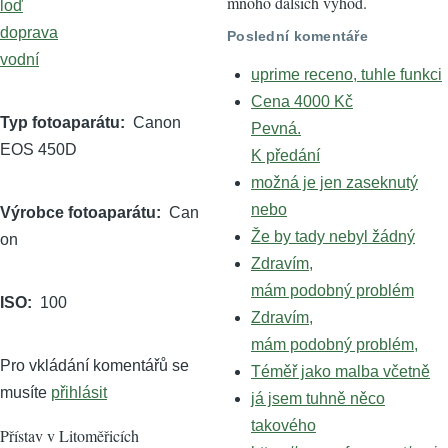
mnoho dalších výhod.
loď
doprava
Poslední komentáře
vodní
uprime receno, tuhle funkci
Cena 4000 Kč
Typ fotoaparátu
Canon
Pevná.
EOS 450D
K předání
možná je jen zaseknutý
nebo
Výrobce fotoaparátu
Can
Že by tady nebyl žádný
on
Zdravím,
mám podobný problém
ISO
100
Zdravím,
mám podobný problém,
Pro vkládání komentářů se
Téměř jako malba včetně
musíte
přihlásit
já jsem tuhně něco
takového
Přístav v Litoměřicích