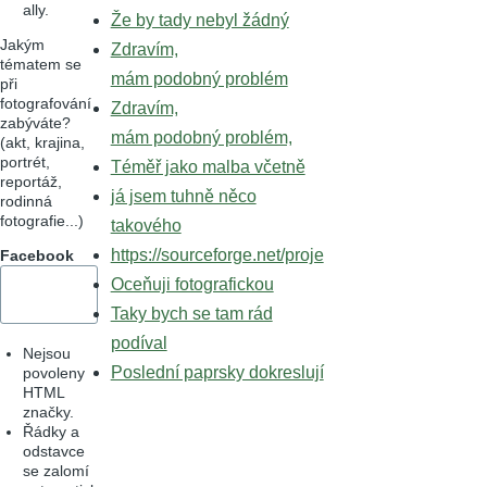
ally.
Že by tady nebyl žádný
Jakým
Zdravím,
tématem se
mám podobný problém
při
fotografování
Zdravím,
zabýváte?
mám podobný problém,
(akt, krajina,
portrét,
Téměř jako malba včetně
reportáž,
já jsem tuhně něco
rodinná
fotografie...)
takového
https://sourceforge.net/proje
Facebook
Oceňuji fotografickou
Taky bych se tam rád
podíval
Nejsou
Poslední paprsky dokreslují
povoleny
HTML
značky.
Řádky a
odstavce
se zalomí