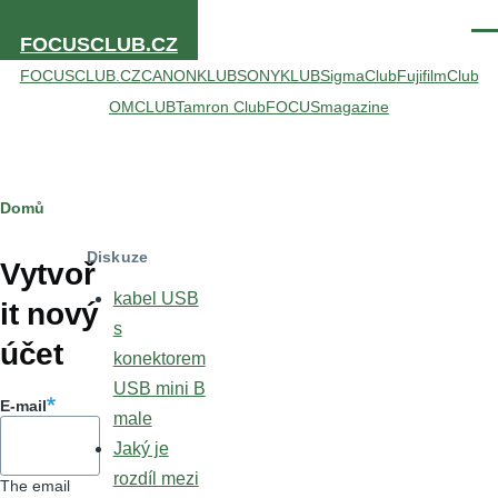
Přejít k hlavnímu obsahu
Men
FOCUSCLUB.CZ
FOCUSCLUB.CZ
CANONKLUB
SONYKLUB
SigmaClub
FujifilmClub
OMCLUB
Tamron Club
FOCUSmagazine
Drobečková
Domů
Hlavní
navigace
Diskuze
záložky
Vytvoř
kabel USB
it nový
s
účet
konektorem
USB mini B
E-mail
male
Jaký je
rozdíl mezi
The email