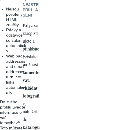
NEJSTE
Nejsou
PŘIHLÁ
povoleny
ŠENI
HTML
Když se
značky.
Řádky a
zaregistr
odstavce
ujete a
se zalomí
automatick
přihlásíte
y.
, získáte
Web page
addresses
možnost
and email
komento
addresses
turn into
vat
,
links
vkládat
automatic
ally.
fotografi
Do svého
e
,
profilu uveďte
nahlížet
informace o
vaší
do
fotovýbavě.
katalogu
Toto můžete