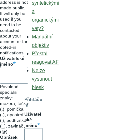
address is not
syntetickými
made public.
a
It will only be
used if you
organickými
need to be
vaty?
contacted
about your
Manuální
account or for
objektiv
opted-in
notifications.
Přestal
Uživatelské
reagovat AF
jméno
Nelze
vysunout
Povolené
blesk
speciální
znaky:
Přihláše
mezera, tečka
ní
(.), pomlčka
Uživatel
(-), apostrof
ské
('), podtržítko
jméno
(_), zavináč
(@).
Obrázek