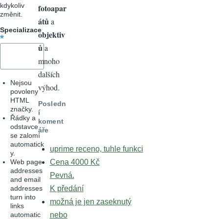
kdykoliv
fotoapar
změnit.
átů
a
Specializace
objektiv
ů
a
mnoho
dalších
Nejsou
výhod.
povoleny
HTML
Posledn
značky.
í
Řádky a
koment
odstavce
áře
se zalomí
automatick
uprime receno, tuhle funkci
y.
Web page
Cena 4000 Kč
addresses
Pevná.
and email
addresses
K předání
turn into
možná je jen zaseknutý
links
automatic
nebo