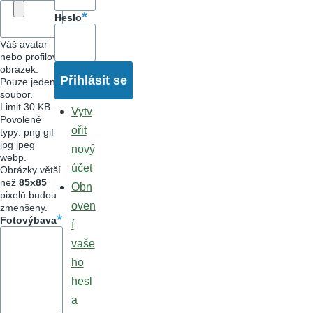
Heslo
Váš avatar
nebo profilový
obrázek.
Pouze jeden
soubor.
Limit 30 KB.
Vytv
Povolené
ořit
typy: png gif
jpg jpeg
nový
webp.
účet
Obrázky větší
než
85x85
Obn
pixelů budou
oven
zmenšeny.
Fotovýbava
í
vaše
ho
hesl
a