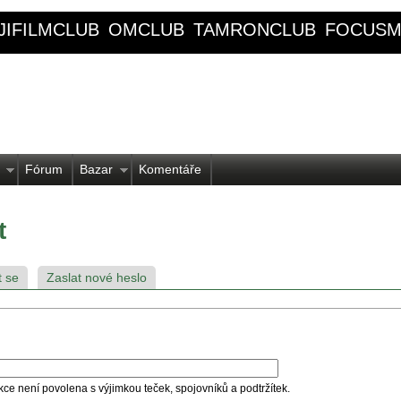
JIFILMCLUB
OMCLUB
TAMRONCLUB
FOCUSM
Fórum
Bazar
Komentáře
t
t se
Zaslat nové heslo
kce není povolena s výjimkou teček, spojovníků a podtržítek.