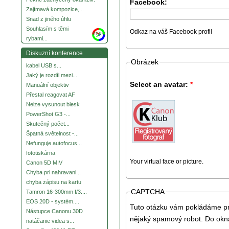
Facebook:
Zajímavá kompozice,...
Snad z jiného úhlu
Souhlasím s těmi
Odkaz na váš Facebook profil
more
rybami...
Diskuzní konference
Obrázek
kabel USB s...
Jaký je rozdíl mezi...
Select an avatar:
*
Manuální objektiv
Přestal reagovat AF
Nelze vysunout blesk
PowerShot G3 -...
Skutečný počet...
Špatná světelnost -...
Nefunguje autofocus...
fototiskárna
Your virtual face or picture.
Canon 5D MIV
Chyba pri nahravani...
chyba zápisu na kartu
CAPTCHA
Tamron 16-300mm f/3....
EOS 20D - systém....
Tuto otázku vám pokládáme pro
Nástupce Canonu 30D
nějaký spamový robot. Do okna
natáčanie videa s...