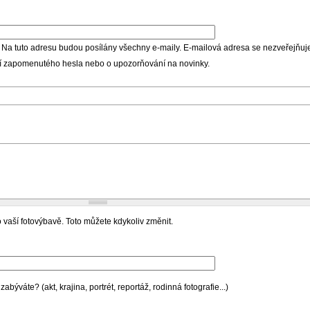
 Na tuto adresu budou posílány všechny e-maily. E-mailová adresa se nezveřejňuje
ní zapomenutého hesla nebo o upozorňování na novinky.
 vaší fotovýbavě. Toto můžete kdykoliv změnit.
býváte? (akt, krajina, portrét, reportáž, rodinná fotografie...)