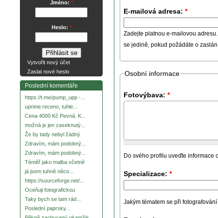
Jméno:
*
E-mailová adresa:
*
Heslo:
*
Zadejte platnou e-mailovou adresu.
se jedině, pokud požádáte o zaslá
Vytvořit nový účet
Zaslat nové heslo
Osobní informace
Poslední komentáře
Fotovýbava:
*
https://t.me/pump_upp -...
uprime receno, tuhle...
Cena 4000 Kč Pevná. K...
možná je jen zaseknutý...
Že by tady nebyl žádný
Zdravím, mám podobný...
Zdravím, mám podobný...
Do svého profilu uveďte informace o
Téměř jako malba včetně
já jsem tuhně něco...
Specializace:
*
https://sourceforge.net/...
Oceňuji fotografickou
Taky bych se tam rád...
Jakým tématem se při fotografování za
Poslední paprsky...
Pěkně zachycený okamžik.