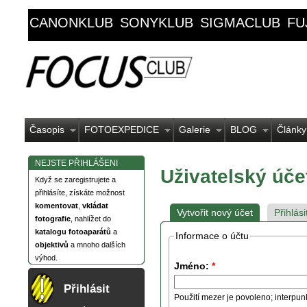
CANONKLUB
SONYKLUB
SIGMACLUB
FU
Časopis
FOTOEXPEDICE
Galerie
BLOG
Články
NEJSTE PŘIHLÁŠENI
Uživatelský úče
Když se zaregistrujete a
přihlásíte, získáte možnost
komentovat
,
vkládat
Vytvořit nový účet
Přihlási
fotografie
, nahlížet do
katalogu fotoaparátů
a
Informace o účtu
objektivů
a mnoho dalších
výhod.
Jméno:
*
Přihlásit
Použití mezer je povoleno; interpun