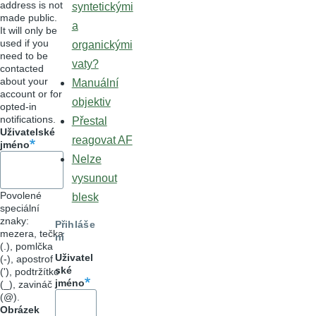
address is not
syntetickými
made public.
a
It will only be
used if you
organickými
need to be
vaty?
contacted
about your
Manuální
account or for
objektiv
opted-in
notifications.
Přestal
Uživatelské
reagovat AF
jméno
Nelze
vysunout
Povolené
blesk
speciální
znaky:
Přihláše
mezera, tečka
ní
(.), pomlčka
Uživatel
(-), apostrof
ské
('), podtržítko
jméno
(_), zavináč
(@).
Obrázek