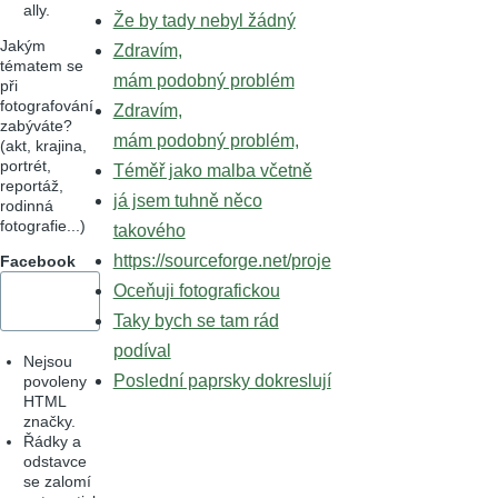
ally.
Že by tady nebyl žádný
Jakým
Zdravím,
tématem se
mám podobný problém
při
fotografování
Zdravím,
zabýváte?
mám podobný problém,
(akt, krajina,
portrét,
Téměř jako malba včetně
reportáž,
já jsem tuhně něco
rodinná
fotografie...)
takového
https://sourceforge.net/proje
Facebook
Oceňuji fotografickou
Taky bych se tam rád
podíval
Nejsou
Poslední paprsky dokreslují
povoleny
HTML
značky.
Řádky a
odstavce
se zalomí