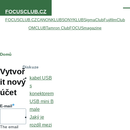
Přejít k hlavnímu obsahu
Men
FOCUSCLUB.CZ
FOCUSCLUB.CZ
CANONKLUB
SONYKLUB
SigmaClub
FujifilmClub
OMCLUB
Tamron Club
FOCUSmagazine
Drobečková
Domů
Hlavní
navigace
Diskuze
záložky
Vytvoř
kabel USB
it nový
s
účet
konektorem
USB mini B
E-mail
male
Jaký je
rozdíl mezi
The email