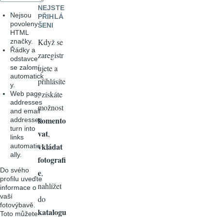
NEJSTE
Nejsou
PŘIHLÁ
povoleny
ŠENI
HTML
Když se
značky.
Řádky a
zaregistr
odstavce
ujete a
se zalomí
automatick
přihlásíte
y.
, získáte
Web page
addresses
možnost
and email
komento
addresses
turn into
vat
,
links
vkládat
automatic
ally.
fotografi
Do svého
e
,
profilu uveďte
nahlížet
informace o
vaší
do
fotovýbavě.
katalogu
Toto můžete