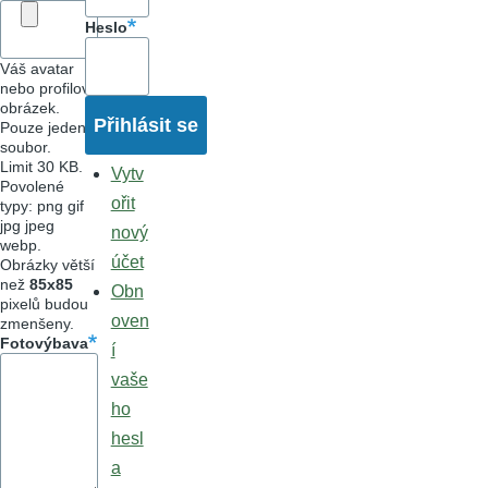
Heslo
Váš avatar
nebo profilový
obrázek.
Pouze jeden
soubor.
Limit 30 KB.
Vytv
Povolené
ořit
typy: png gif
jpg jpeg
nový
webp.
účet
Obrázky větší
než
85x85
Obn
pixelů budou
oven
zmenšeny.
Fotovýbava
í
vaše
ho
hesl
a