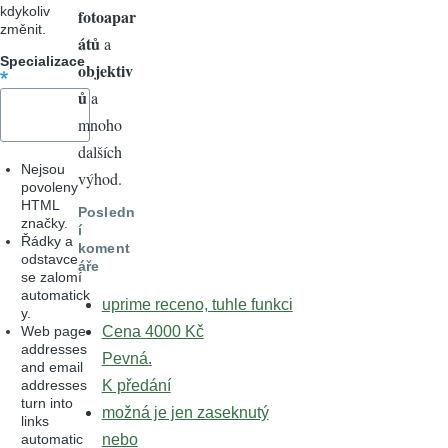
kdykoliv
fotoapar
změnit.
átů
a
Specializace
objektiv
ů
a
mnoho
dalších
Nejsou
výhod.
povoleny
HTML
Posledn
značky.
í
Řádky a
koment
odstavce
áře
se zalomí
automatick
uprime receno, tuhle funkci
y.
Web page
Cena 4000 Kč
addresses
Pevná.
and email
addresses
K předání
turn into
možná je jen zaseknutý
links
automatic
nebo