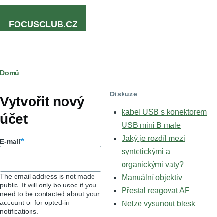
Přejít k hlavnímu obsahu
FOCUSCLUB.CZ
Drobečková
Domů
Hlavní
navigace
Diskuze
záložky
Vytvořit nový
kabel USB s konektorem
účet
USB mini B male
Jaký je rozdíl mezi
E-mail
syntetickými a
organickými vaty?
The email address is not made
Manuální objektiv
public. It will only be used if you
Přestal reagovat AF
need to be contacted about your
account or for opted-in
Nelze vysunout blesk
notifications.