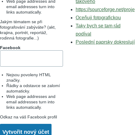
Web page addresses and
takového
email addresses turn into
https://sourceforge.net/proje
links automatically.
Oceňuji fotografickou
Jakým tématem se při
Taky bych se tam rád
fotografování zabýváte? (akt,
krajina, portrét, reportáž,
podíval
rodinná fotografie...)
Poslední paprsky dokreslují
Facebook
Nejsou povoleny HTML
značky.
Řádky a odstavce se zalomí
automaticky.
Web page addresses and
email addresses turn into
links automatically.
Odkaz na váš Facebook profil