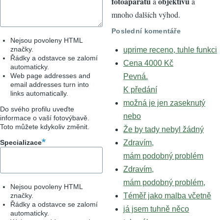
fotoaparátů
objektivů
a
a
mnoho dalších výhod.
Poslední komentáře
Nejsou povoleny HTML
značky.
uprime receno, tuhle funkci
Řádky a odstavce se zalomí
Cena 4000 Kč
automaticky.
Web page addresses and
Pevná.
email addresses turn into
K předání
links automatically.
možná je jen zaseknutý
Do svého profilu uveďte
nebo
informace o vaší fotovýbavě.
Toto můžete kdykoliv změnit.
Že by tady nebyl žádný
Specializace
Zdravím,
mám podobný problém
Zdravím,
mám podobný problém,
Nejsou povoleny HTML
značky.
Téměř jako malba včetně
Řádky a odstavce se zalomí
já jsem tuhně něco
automaticky.