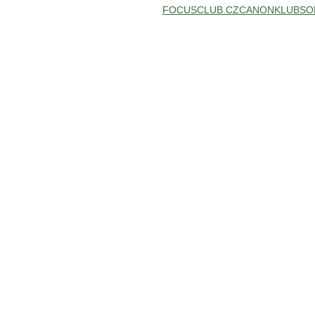
FOCUSCLUB.CZ
CANONKLUB
SO