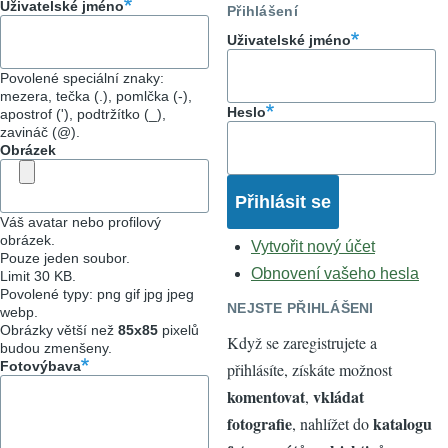
Uživatelské jméno
Přihlášení
Uživatelské jméno
Povolené speciální znaky:
mezera, tečka (.), pomlčka (-),
Heslo
apostrof ('), podtržítko (_),
zavináč (@).
Obrázek
Váš avatar nebo profilový
obrázek.
Vytvořit nový účet
Pouze jeden soubor.
Obnovení vašeho hesla
Limit 30 KB.
Povolené typy: png gif jpg jpeg
NEJSTE PŘIHLÁŠENI
webp.
Obrázky větší než
85x85
pixelů
Když se zaregistrujete a
budou zmenšeny.
Fotovýbava
přihlásíte, získáte možnost
komentovat
vkládat
,
fotografie
katalogu
, nahlížet do