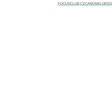
FOCUSCLUB.CZ
CANONKLUB
SO