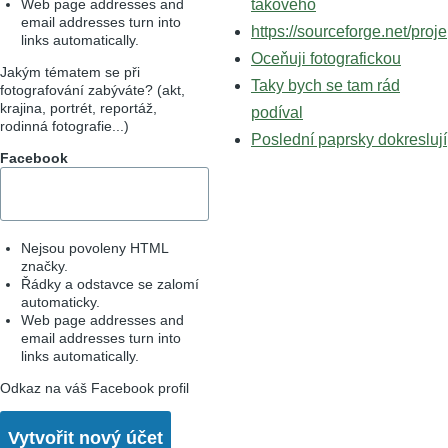
Web page addresses and
takového
email addresses turn into
https://sourceforge.net/proje
links automatically.
Oceňuji fotografickou
Jakým tématem se při
Taky bych se tam rád
fotografování zabýváte? (akt,
krajina, portrét, reportáž,
podíval
rodinná fotografie...)
Poslední paprsky dokreslují
Facebook
Nejsou povoleny HTML
značky.
Řádky a odstavce se zalomí
automaticky.
Web page addresses and
email addresses turn into
links automatically.
Odkaz na váš Facebook profil