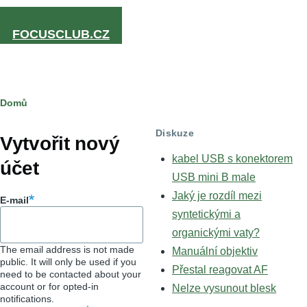
Přejít k hlavnímu obsahu
FOCUSCLUB.CZ
Drobečková
Domů
Hlavní
navigace
Diskuze
záložky
Vytvořit nový
kabel USB s konektorem
účet
USB mini B male
Jaký je rozdíl mezi
E-mail
syntetickými a
organickými vaty?
The email address is not made
Manuální objektiv
public. It will only be used if you
Přestal reagovat AF
need to be contacted about your
account or for opted-in
Nelze vysunout blesk
notifications.