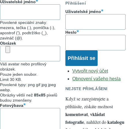
Uživatelské jméno
Přihlášení
Uživatelské jméno
Povolené speciální znaky:
mezera, tečka (.), pomlčka (-),
Heslo
apostrof ('), podtržítko (_),
zavináč (@).
Obrázek
Váš avatar nebo profilový
obrázek.
Vytvořit nový účet
Pouze jeden soubor.
Obnovení vašeho hesla
Limit 30 KB.
Povolené typy: png gif jpg jpeg
NEJSTE PŘIHLÁŠENI
webp.
Obrázky větší než
85x85
pixelů
Když se zaregistrujete a
budou zmenšeny.
Fotovýbava
přihlásíte, získáte možnost
komentovat
vkládat
,
fotografie
katalogu
, nahlížet do