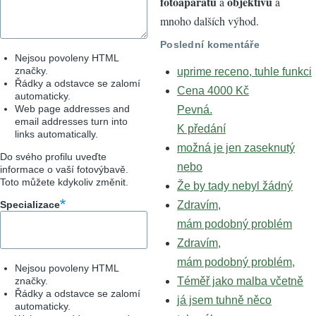
fotoaparátů
objektivů
a
a
mnoho dalších výhod.
Poslední komentáře
Nejsou povoleny HTML
značky.
uprime receno, tuhle funkci
Řádky a odstavce se zalomí
Cena 4000 Kč
automaticky.
Web page addresses and
Pevná.
email addresses turn into
K předání
links automatically.
možná je jen zaseknutý
Do svého profilu uveďte
nebo
informace o vaší fotovýbavě.
Toto můžete kdykoliv změnit.
Že by tady nebyl žádný
Specializace
Zdravím,
mám podobný problém
Zdravím,
mám podobný problém,
Nejsou povoleny HTML
značky.
Téměř jako malba včetně
Řádky a odstavce se zalomí
já jsem tuhně něco
automaticky.