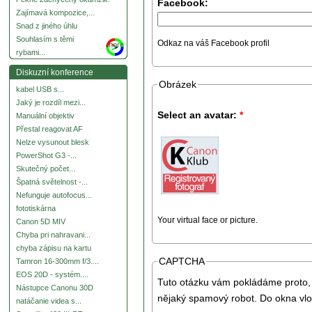
Facebook:
Zajímavá kompozice,...
Snad z jiného úhlu
Souhlasím s těmi
Odkaz na váš Facebook profil
more
rybami...
Diskuzní konference
Obrázek
kabel USB s...
Jaký je rozdíl mezi...
Select an avatar:
*
Manuální objektiv
Přestal reagovat AF
Nelze vysunout blesk
PowerShot G3 -...
Skutečný počet...
Špatná světelnost -...
Nefunguje autofocus...
fototiskárna
Your virtual face or picture.
Canon 5D MIV
Chyba pri nahravani...
chyba zápisu na kartu
CAPTCHA
Tamron 16-300mm f/3....
EOS 20D - systém....
Tuto otázku vám pokládáme proto, 
Nástupce Canonu 30D
nějaký spamový robot. Do okna vlo
natáčanie videa s...