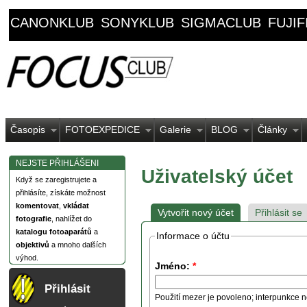
CANONKLUB
SONYKLUB
SIGMACLUB
FUJI
Časopis
FOTOEXPEDICE
Galerie
BLOG
Články
NEJSTE PŘIHLÁŠENI
Uživatelský účet
Když se zaregistrujete a
přihlásíte, získáte možnost
komentovat
,
vkládat
Vytvořit nový účet
Přihlásit se
fotografie
, nahlížet do
katalogu fotoaparátů
a
Informace o účtu
objektivů
a mnoho dalších
výhod.
Jméno:
*
Přihlásit
Použití mezer je povoleno; interpunkce n