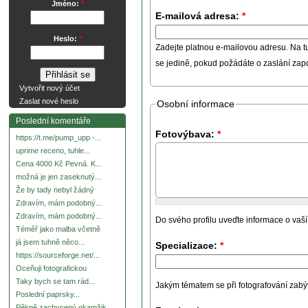
Jméno:
*
E-mailová adresa:
*
Heslo:
*
Zadejte platnou e-mailovou adresu. Na t
se jedině, pokud požádáte o zaslání za
Vytvořit nový účet
Zaslat nové heslo
Osobní informace
Poslední komentáře
Fotovýbava:
*
https://t.me/pump_upp -...
uprime receno, tuhle...
Cena 4000 Kč Pevná. K...
možná je jen zaseknutý...
Že by tady nebyl žádný
Zdravím, mám podobný...
Zdravím, mám podobný...
Do svého profilu uveďte informace o vaší
Téměř jako malba včetně
já jsem tuhně něco...
Specializace:
*
https://sourceforge.net/...
Oceňuji fotografickou
Taky bych se tam rád...
Jakým tématem se při fotografování zabývát
Poslední paprsky...
Pěkně zachycený okamžik.