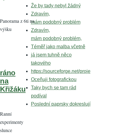
Že by tady nebyl žádný
Zdravím,
Panorama z 6ti na
mám podobný problém
výšku
Zdravím,
mám podobný problém,
Téměř jako malba včetně
já jsem tuhně něco
takového
https://sourceforge.net/proje
ráno
Oceňuji fotografickou
na
Taky bych se tam rád
Křižáku
podíval
Poslední paprsky dokreslují
Ranní
experimenty
slunce