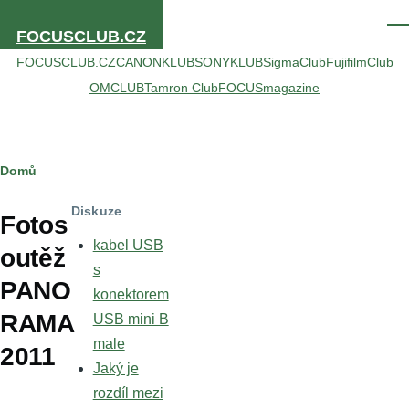
Přejít k hlavnímu obsahu
Men
FOCUSCLUB.CZ
FOCUSCLUB.CZ
CANONKLUB
SONYKLUB
SigmaClub
FujifilmClub
OMCLUB
Tamron Club
FOCUSmagazine
Drobečková
Domů
navigace
Diskuze
Fotos
kabel USB
outěž
s
PANO
konektorem
RAMA
USB mini B
male
2011
Jaký je
rozdíl mezi