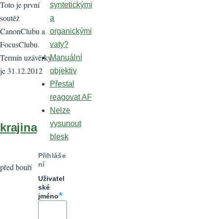
Toto je první
syntetickými
soutěž
a
CanonClubu a
organickými
FocusClubu.
vaty?
Termín uzávěrky
Manuální
je 31.12.2012
objektiv
Přestal
reagovat AF
Nelze
vysunout
krajina
blesk
Přihláše
ní
před bouří
Uživatel
ské
jméno