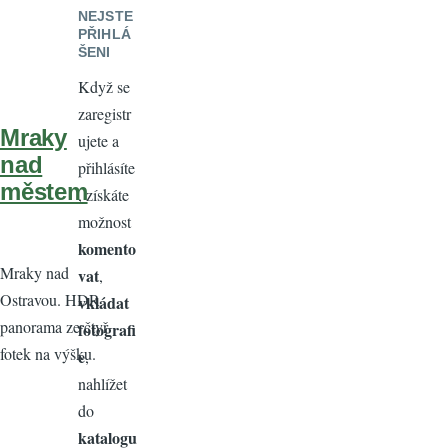
NEJSTE
PŘIHLÁ
ŠENI
Když se
zaregistr
Mraky
ujete a
nad
přihlásíte
městem
, získáte
možnost
komento
Mraky nad
vat
,
Ostravou. HDR
vkládat
panorama ze čtyř
fotografi
fotek na výšku.
e
,
nahlížet
do
katalogu