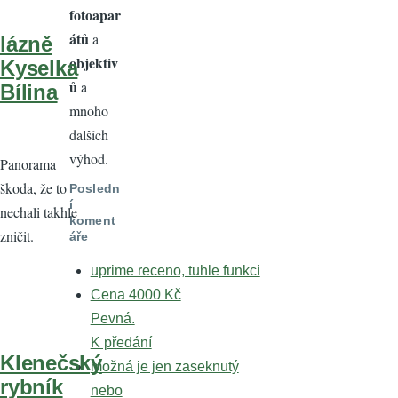
fotoapar
átů
a
lázně
objektiv
Kyselka
ů
a
Bílina
mnoho
dalších
výhod.
Panorama
škoda, že to
Posledn
í
nechali takhle
koment
zničit.
áře
uprime receno, tuhle funkci
Cena 4000 Kč
Pevná.
K předání
Klenečský
možná je jen zaseknutý
rybník
nebo