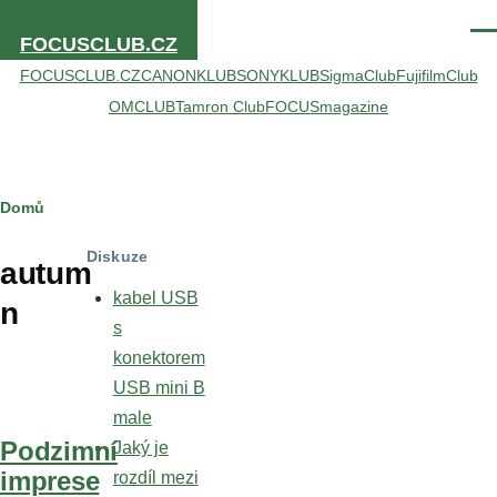
Přejít k hlavnímu obsahu
Men
FOCUSCLUB.CZ
FOCUSCLUB.CZ
CANONKLUB
SONYKLUB
SigmaClub
FujifilmClub
OMCLUB
Tamron Club
FOCUSmagazine
Drobečková
Domů
navigace
Diskuze
autum
kabel USB
n
s
konektorem
USB mini B
male
Podzimní
Jaký je
imprese
rozdíl mezi