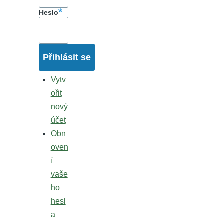
Heslo
Vytv
ořit
nový
účet
Obn
oven
í
vaše
ho
hesl
a