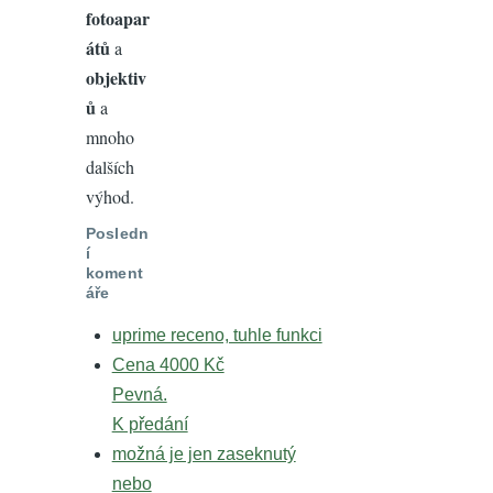
fotoapar
átů
a
objektiv
ů
a
mnoho
dalších
výhod.
Posledn
í
koment
áře
uprime receno, tuhle funkci
Cena 4000 Kč
Pevná.
K předání
možná je jen zaseknutý
nebo