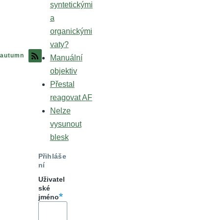
syntetickými
a
organickými
vaty?
autumn
Manuální
objektiv
Přestal
reagovat AF
Nelze
vysunout
blesk
Přihláše
ní
Uživatel
ské
jméno