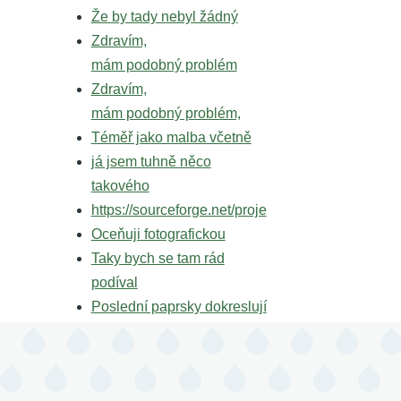
Že by tady nebyl žádný
Zdravím,
mám podobný problém
Zdravím,
mám podobný problém,
Téměř jako malba včetně
já jsem tuhně něco
takového
https://sourceforge.net/proje
Oceňuji fotografickou
Taky bych se tam rád
podíval
Poslední paprsky dokreslují