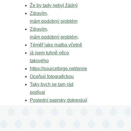
Že by tady nebyl žádný
Zdravím,
mám podobný problém
Zdravím,
mám podobný problém,
Téměř jako malba včetně
já jsem tuhně něco
takového
https://sourceforge.net/proje
Oceňuji fotografickou
Taky bych se tam rád
podíval
Poslední paprsky dokreslují