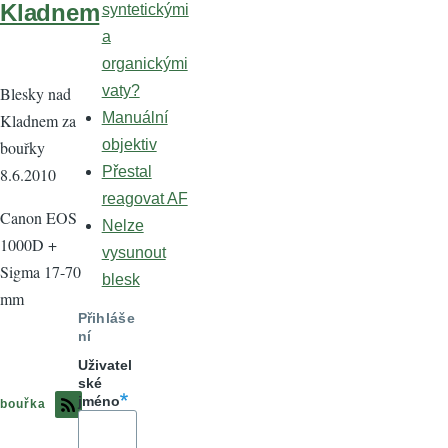
Kladnem
syntetickými
a
organickými
vaty?
Blesky nad
Manuální
Kladnem za
objektiv
bouřky
Přestal
8.6.2010
reagovat AF
Canon EOS
Nelze
1000D +
vysunout
Sigma 17-70
blesk
mm
Přihláše
ní
Uživatel
ské
jméno
bouřka