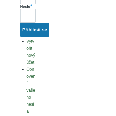
Heslo
Vytv
ořit
nový
účet
Obn
oven
í
vaše
ho
hesl
a