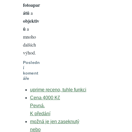
fotoapar
átů
a
objektiv
ů
a
mnoho
dalších
výhod.
Posledn
í
koment
áře
uprime receno, tuhle funkci
Cena 4000 Kč
Pevná.
K předání
možná je jen zaseknutý
nebo