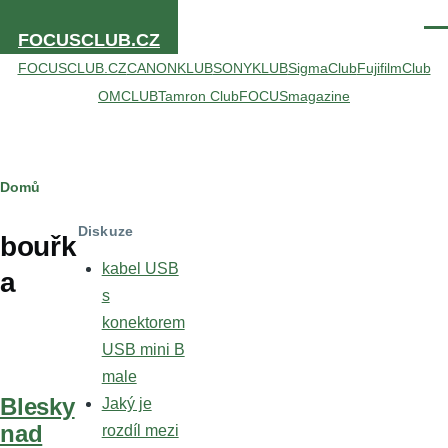
Přejít k hlavnímu obsahu
Men
FOCUSCLUB.CZ
FOCUSCLUB.CZ
CANONKLUB
SONYKLUB
SigmaClub
FujifilmClub
OMCLUB
Tamron Club
FOCUSmagazine
Drobečková
Domů
navigace
Diskuze
bouřk
kabel USB
a
s
konektorem
USB mini B
male
Blesky
Jaký je
nad
rozdíl mezi