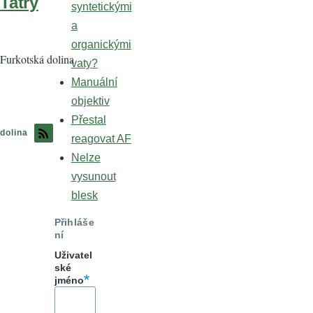
Tatry
syntetickými
a
organickými
Furkotská dolina
vaty?
Manuální
objektiv
Přestal
dolina
reagovat AF
Nelze
vysunout
blesk
Přihláše
ní
Uživatel
ské
jméno