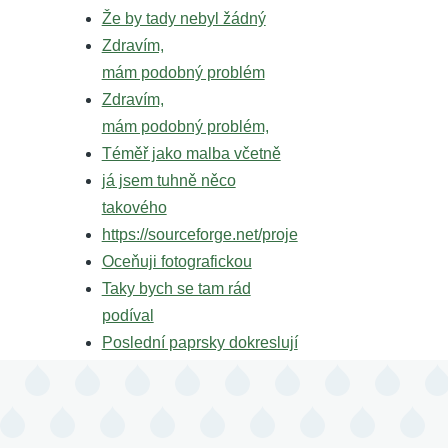
Že by tady nebyl žádný
Zdravím,
mám podobný problém
Zdravím,
mám podobný problém,
Téměř jako malba včetně
já jsem tuhně něco
takového
https://sourceforge.net/proje
Oceňuji fotografickou
Taky bych se tam rád
podíval
Poslední paprsky dokreslují