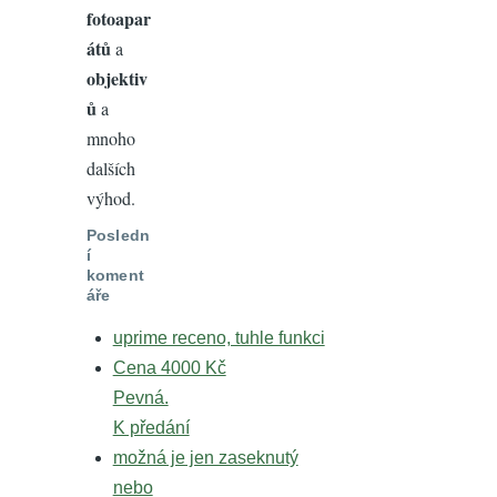
fotoapar
átů
a
objektiv
ů
a
mnoho
dalších
výhod.
Posledn
í
koment
áře
uprime receno, tuhle funkci
Cena 4000 Kč
Pevná.
K předání
možná je jen zaseknutý
nebo