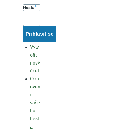
Heslo
Vytv
ořit
nový
účet
Obn
oven
í
vaše
ho
hesl
a