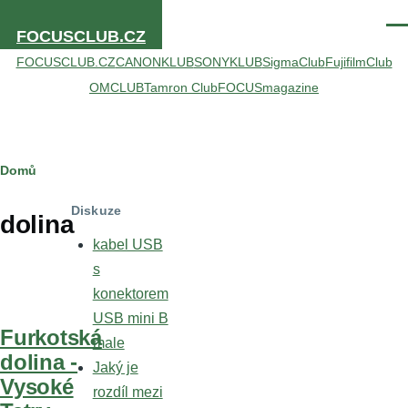
Přejít k hlavnímu obsahu
Men
FOCUSCLUB.CZ
FOCUSCLUB.CZ
CANONKLUB
SONYKLUB
SigmaClub
FujifilmClub
OMCLUB
Tamron Club
FOCUSmagazine
Drobečková
Domů
navigace
Diskuze
dolina
kabel USB
s
konektorem
USB mini B
Furkotská
male
dolina -
Jaký je
Vysoké
rozdíl mezi