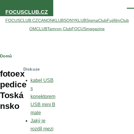
Přejít k hlavnímu obsahu
Men
FOCUSCLUB.CZ
FOCUSCLUB.CZ
CANONKLUB
SONYKLUB
SigmaClub
FujifilmClub
OMCLUB
Tamron Club
FOCUSmagazine
Drobečková
Domů
navigace
Diskuze
fotoex
kabel USB
pedice
s
Toská
konektorem
nsko
USB mini B
male
Jaký je
rozdíl mezi