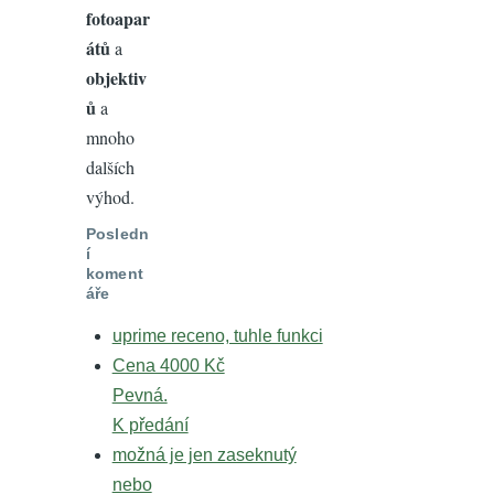
fotoapar
átů
a
objektiv
ů
a
mnoho
dalších
výhod.
Posledn
í
koment
áře
uprime receno, tuhle funkci
Cena 4000 Kč
Pevná.
K předání
možná je jen zaseknutý
nebo