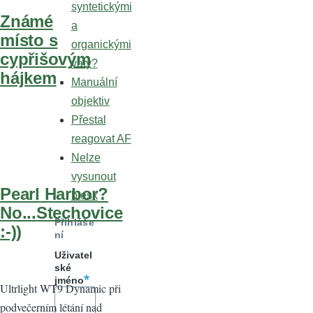
syntetickými
Známé
a
místo s
organickými
cypřišovým
vaty?
hájkem
Manuální
objektiv
Přestal
reagovat AF
Nelze
vysunout
Pearl Harbor?
blesk
No...Stechovice
Přihláše
:-))
ní
Uživatel
ské
jméno
Ultrlight WT9 Dynamic při
podvečerním létání nad