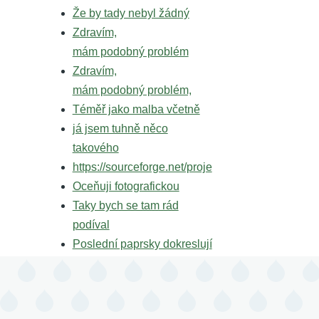
Že by tady nebyl žádný
Zdravím,
mám podobný problém
Zdravím,
mám podobný problém,
Téměř jako malba včetně
já jsem tuhně něco
takového
https://sourceforge.net/proje
Oceňuji fotografickou
Taky bych se tam rád
podíval
Poslední paprsky dokreslují