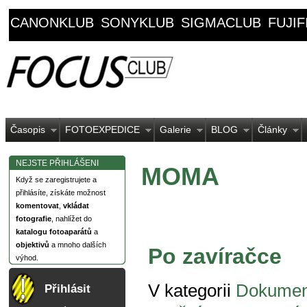
CANONKLUB
SONYKLUB
SIGMACLUB
FUJI
Časopis
FOTOEXPEDICE
Galerie
BLOG
Články
NEJSTE PŘIHLÁŠENI
MOMA
Když se zaregistrujete a
přihlásíte, získáte možnost
komentovat
,
vkládat
fotografie
, nahlížet do
katalogu fotoaparátů
a
objektivů
a mnoho dalších
Po zavíračce
výhod.
V kategorii
Dokumen
Přihlásit