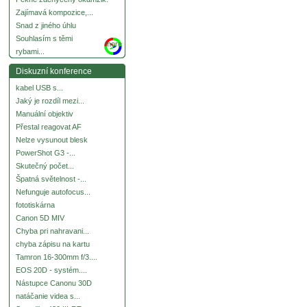
Zajímavá kompozice,...
Snad z jiného úhlu
Souhlasím s těmi
more
rybami...
Diskuzní konference
kabel USB s...
Jaký je rozdíl mezi...
Manuální objektiv
Přestal reagovat AF
Nelze vysunout blesk
PowerShot G3 -...
Skutečný počet...
Špatná světelnost -...
Nefunguje autofocus...
fototiskárna
Canon 5D MIV
Chyba pri nahravani...
chyba zápisu na kartu
Tamron 16-300mm f/3....
EOS 20D - systém....
Nástupce Canonu 30D
natáčanie videa s...