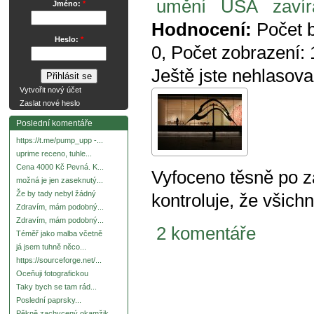
umění
USA
zavír
Jméno:
*
Hodnocení:
Počet 
Heslo:
*
0
, Počet zobrazení:
Ještě jste nehlasova
Vytvořit nový účet
Zaslat nové heslo
Poslední komentáře
https://t.me/pump_upp -...
uprime receno, tuhle...
Cena 4000 Kč Pevná. K...
Vyfoceno těsně po 
možná je jen zaseknutý...
Že by tady nebyl žádný
kontroluje, že všichn
Zdravím, mám podobný...
Zdravím, mám podobný...
2 komentáře
Téměř jako malba včetně
já jsem tuhně něco...
https://sourceforge.net/...
Oceňuji fotografickou
Taky bych se tam rád...
Poslední paprsky...
Pěkně zachycený okamžik.