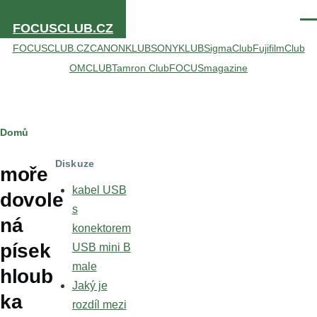
Přejít k hlavnímu obsahu
Men
FOCUSCLUB.CZ
FOCUSCLUB.CZ
CANONKLUB
SONYKLUB
SigmaClub
FujifilmClub
OMCLUB
Tamron Club
FOCUSmagazine
Drobečková
Domů
navigace
Diskuze
moře
kabel USB
dovole
s
ná
konektorem
písek
USB mini B
male
hloub
Jaký je
ka
rozdíl mezi