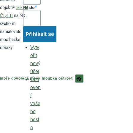
objektiv
EF 50
Heslo
f/1,4 II
na 5D,
světlo mi
namalovalo
moc hezké
obrazy
Vytv
ořit
nový
účet
moře dovolená písek hloubka ostrost
Obn
oven
í
vaše
ho
hesl
a