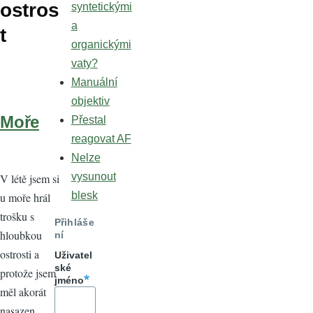
ostros
syntetickými
a
t
organickými
vaty?
Manuální
objektiv
Moře
Přestal
reagovat AF
Nelze
vysunout
V létě jsem si
blesk
u moře hrál
trošku s
Přihláše
hloubkou
ní
ostrosti a
Uživatel
ské
protože jsem
jméno
měl akorát
nasazen