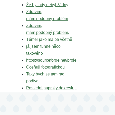
Že by tady nebyl žádný
Zdravím,
mám podobný problém
Zdravím,
mám podobný problém,
Téměř jako malba včetně
já jsem tuhně něco
takového
https://sourceforge.net/proje
Oceňuji fotografickou
Taky bych se tam rád
podíval
Poslední paprsky dokreslují