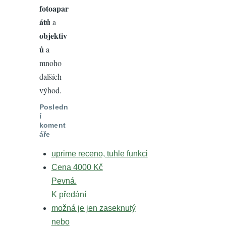
fotoapar
átů
a
objektiv
ů
a
mnoho
dalších
výhod.
Posledn
í
koment
áře
uprime receno, tuhle funkci
Cena 4000 Kč
Pevná.
K předání
možná je jen zaseknutý
nebo