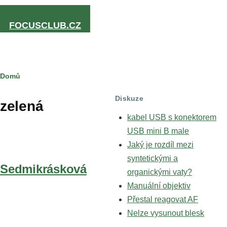
Přejít k hlavnímu obsahu
FOCUSCLUB.CZ
Drobečková
Domů
navigace
Diskuze
zelená
kabel USB s konektorem
USB mini B male
Jaký je rozdíl mezi
syntetickými a
Sedmikrásková
organickými vaty?
Manuální objektiv
Přestal reagovat AF
Nelze vysunout blesk