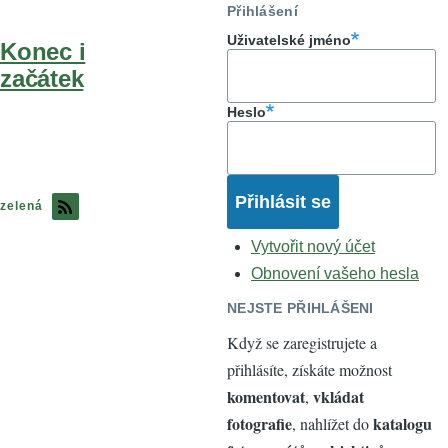
Přihlášení
Uživatelské jméno
Konec i
začátek
Heslo
zelená
Vytvořit nový účet
Obnovení vašeho hesla
NEJSTE PŘIHLÁŠENI
Když se zaregistrujete a
přihlásíte, získáte možnost
komentovat
vkládat
,
fotografie
katalogu
, nahlížet do