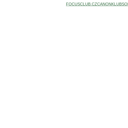
FOCUSCLUB.CZ
CANONKLUB
SO