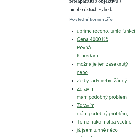
fotoaparátů
objektivů
a
a
mnoho dalších výhod.
Poslední komentáře
uprime receno, tuhle funkci
Cena 4000 Kč
Pevná.
K předání
možná je jen zaseknutý
nebo
Že by tady nebyl žádný
Zdravím,
mám podobný problém
Zdravím,
mám podobný problém,
Téměř jako malba včetně
já jsem tuhně něco