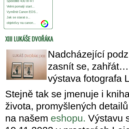
Speedlite 430 III-RT
Velmi pomalý start...
Vyměnit Canon EOS...
Jak se starat o...
objektívy na canon...
XIII LUKÁŠE DVOŘÁKA
Nadcházející podzi
zasnít se, zahřát
výstava fotografa 
Stejně tak se jmenuje i kniha
života, promyšlených detailů
na našem
eshopu.
Výstavu 