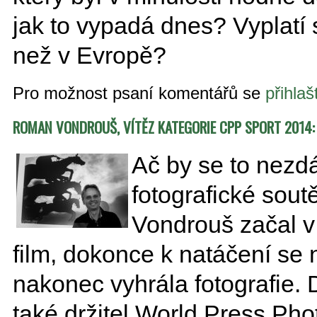
jak to vypadá dnes? Vyplatí 
než v Evropě?
Pro možnost psaní komentářů se
přihlaš
ROMAN VONDROUŠ, VÍTĚZ KATEGORIE CPP SPORT 2014: 
Ač by se to nezd
fotografické so
Vondrouš začal v
film, dokonce k natáčení se n
nakonec vyhrála fotografie.
také držitel World Press Ph