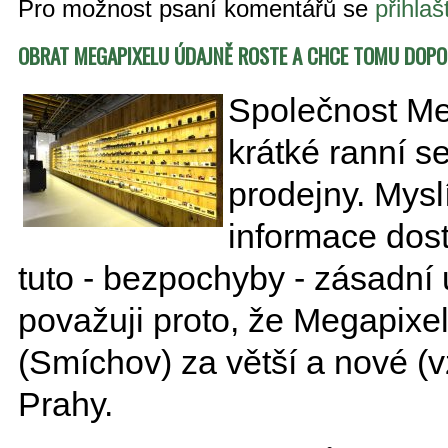
Pro možnost psaní komentářů se
přihlaš
OBRAT MEGAPIXELU ÚDAJNĚ ROSTE A CHCE TOMU DOP
Společnost Me
krátké ranní s
prodejny. Mys
informace dost
tuto - bezpochyby - zásadní 
považuji proto, že Megapixe
(Smíchov) za větší a nové (
Prahy.