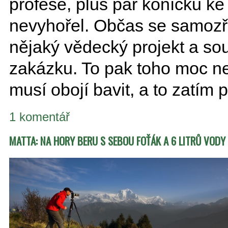
profese, plus pár koníčků ke
nevyhořel. Občas se samozř
nějaký vědecký projekt a sou
zakázku. To pak toho moc ne
musí obojí bavit, a to zatím p
1 komentář
MATTA: NA HORY BERU S SEBOU FOŤÁK A 6 LITRŮ VODY