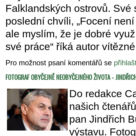
Falklandských ostrovů. Své 
poslední chvíli, „Focení není
ale myslím, že je dobré využí
své práce“ říká autor vítězné 
Pro možnost psaní komentářů se
přihlaš
FOTOGRAF OBYČEJNĚ NEOBYČEJNÉHO ŽIVOTA - JINDŘI
Do redakce Ca
našich čtenářů 
pan Jindřich
B
výstavu. Fotog