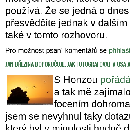
používá. Že se jedná o dnes j
přesvědčíte jednak v dalším
také v tomto rozhovoru.
Pro možnost psaní komentářů se
přihlaš
JAN BŘEZINA DOPORUČUJE, JAK FOTOGRAFOVAT V USA
S Honzou
pořádá
a tak mě zajímalo
focením dohromad
jsem se nevyhnul taky dota
který byl v minulosti hodně 