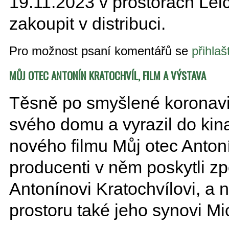
19.11.2023 v prostorách Leic
zakoupit v distribuci.
Pro možnost psaní komentářů se
přihlaš
MŮJ OTEC ANTONÍN KRATOCHVÍL, FILM A VÝSTAVA
Těsně po smyšlené koronavir
svého domu a vyrazil do kin
nového filmu Můj otec Antoní
producenti v něm poskytli z
Antonínovi Kratochvílovi, a 
prostoru také jeho synovi Mi