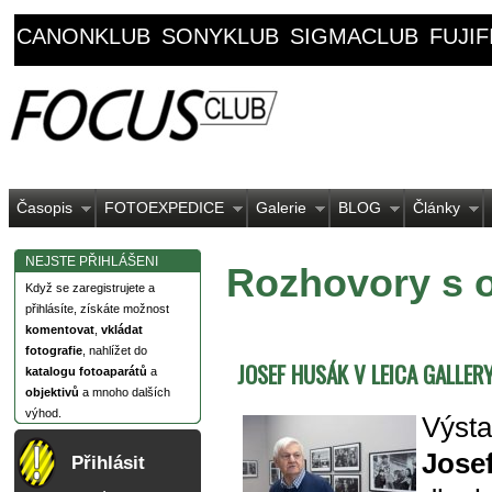
CANONKLUB
SONYKLUB
SIGMACLUB
FUJI
Časopis
FOTOEXPEDICE
Galerie
BLOG
Články
NEJSTE PŘIHLÁŠENI
Rozhovory s 
Když se zaregistrujete a
přihlásíte, získáte možnost
komentovat
,
vkládat
fotografie
, nahlížet do
JOSEF HUSÁK V LEICA GALLER
katalogu fotoaparátů
a
objektivů
a mnoho dalších
výhod.
Výst
Josef
Přihlásit