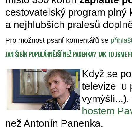
cestovatelský program plný 
a nejhlubších pralesů doplně
Pro možnost psaní komentářů se
přihlaš
JAN ŠIBÍK POPULÁRNĚJŠÍ NEŽ PANENKA? TAK TO JSME 
Když se po
televize u
vymýšlí...),
hostem Pav
než Antonín Panenka.