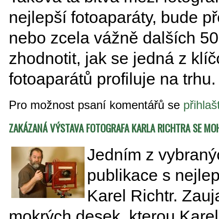
nejlepší fotoaparáty, bude 
nebo zcela vážně dalších 50
zhodnotit, jak se jedná z klí
fotoaparátů profiluje na trhu.
Pro možnost psaní komentářů se
přihlaš
ZAKÁZANÁ VÝSTAVA FOTOGRAFA KARLA RICHTRA SE MO
Jedním z vybranýc
publikace s nejle
Karel Richtr. Zauj
mokrých desek, kterou Karel 