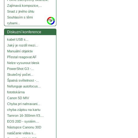
Zajímavá kompozice,...
Snad z jiného úhlu
Souhlasím s těmi
more
rybami...
Diskuzní konference
kabel USB s...
Jaký je rozdíl mezi...
Manuální objektiv
Přestal reagovat AF
Nelze vysunout blesk
PowerShot G3 -...
Skutečný počet...
Špatná světelnost -...
Nefunguje autofocus...
fototiskárna
Canon 5D MIV
Chyba pri nahravani...
chyba zápisu na kartu
Tamron 16-300mm f/3....
EOS 20D - systém....
Nástupce Canonu 30D
natáčanie videa s...