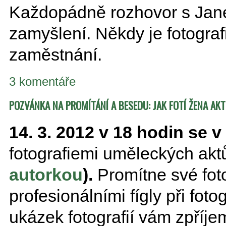
Každopádně rozhovor s Janem
zamyšlení. Někdy je fotograf
zaměstnání.
3 komentáře
POZVÁNKA NA PROMÍTÁNÍ A BESEDU: JAK FOTÍ ŽENA AKT
14. 3. 2012 v 18 hodin s
fotografiemi uměleckých ak
autorkou
).
Promítne své fot
profesionálními fígly při fo
ukázek fotografií vám zpříj