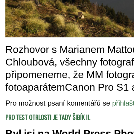
Rozhovor s Marianem Mattou
Chloubová, všechny fotografi
připomeneme, že MM fotogr
fotoaparátemCanon Pro S1 a
Pro možnost psaní komentářů se
přihlaš
PRO TEST OTRLOSTI JE TADY ŠIBÍK II.
Byl jsi na World Press Ph