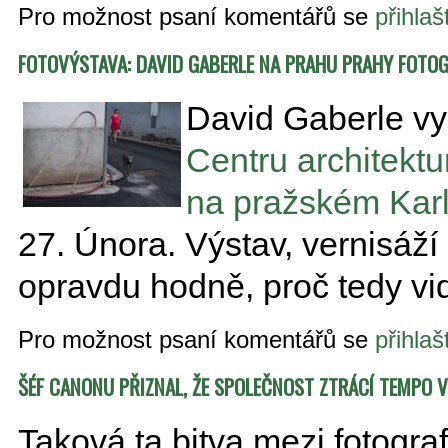
Pro možnost psaní komentářů se
přihlaš
FOTOVÝSTAVA: DAVID GABERLE NA PRAHU PRAHY FOTOG
David Gaberle vys
Centru architekt
na pražském Kar
27. Února. Výstav, vernisáží 
opravdu hodně, proč tedy vi
Pro možnost psaní komentářů se
přihlaš
ŠÉF CANONU PŘIZNAL, ŽE SPOLEČNOST ZTRÁCÍ TEMPO 
Taková ta bitva mezi fotograf