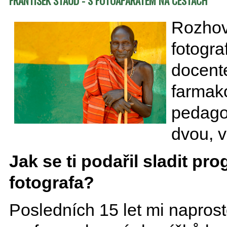
FRANTIŠEK ŠTAUD - S FOTOAPARÁTEM NA CESTÁCH
Rozhov
fotogra
docente
farmak
pedago
dvou, v
Jak se ti podařil sladit 
fotografa?
Posledních 15 let mi napros