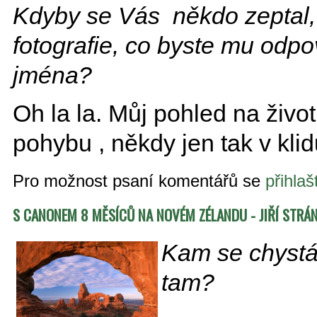
Kdyby se Vás někdo zeptal,
fotografie, co byste mu odpo
jména?
Oh la la. Můj pohled na živo
pohybu , někdy jen tak v klid
Pro možnost psaní komentářů se
přihlaš
S CANONEM 8 MĚSÍCŮ NA NOVÉM ZÉLANDU - JIŘÍ STRÁ
Kam se chystát
tam?