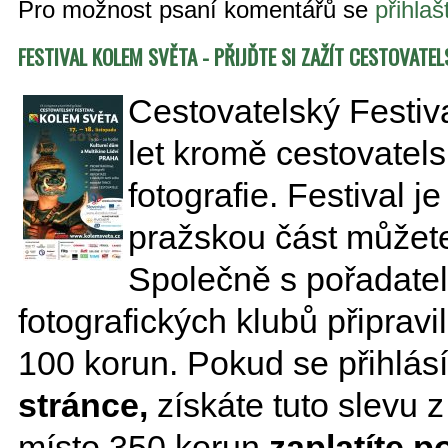
Pro možnost psaní komentářů se
přihlaš
FESTIVAL KOLEM SVĚTA - PŘIJĎTE SI ZAŽÍT CESTOVATE
Cestovatelský Festiva
let kromě cestovatel
fotografie. Festival j
pražskou část můžete 
Společně s pořadate
fotografických klubů připrav
100 korun. Pokud se přihlás
stránce,
získáte tuto slevu 
místo 350 korun
zaplatíte 