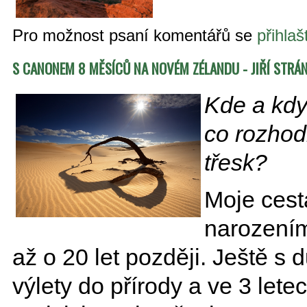
Pro možnost psaní komentářů se
přihlaš
S CANONEM 8 MĚSÍCŮ NA NOVÉM ZÉLANDU - JIŘÍ STRÁ
Kde a kdy
co rozhodl
třesk?
Moje cest
narozením
až o 20 let později. Ještě s 
výlety do přírody a ve 3 let