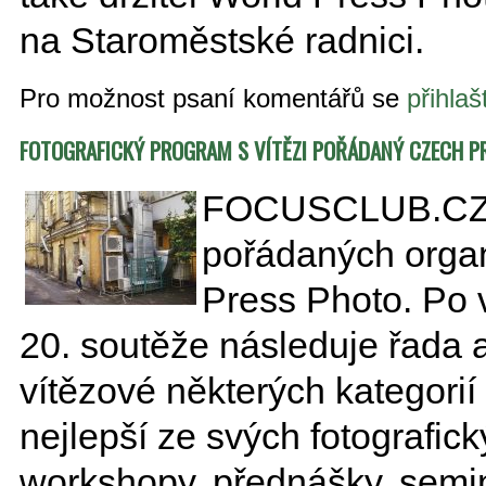
na Staroměstské radnici.
Pro možnost psaní komentářů se
přihlaš
FOTOGRAFICKÝ PROGRAM S VÍTĚZI POŘÁDANÝ CZECH P
FOCUSCLUB.CZ vá
pořádaných orga
Press Photo. Po v
20. soutěže následuje řada a
vítězové některých kategorií
nejlepší ze svých fotografick
workshopy, přednášky, seminá