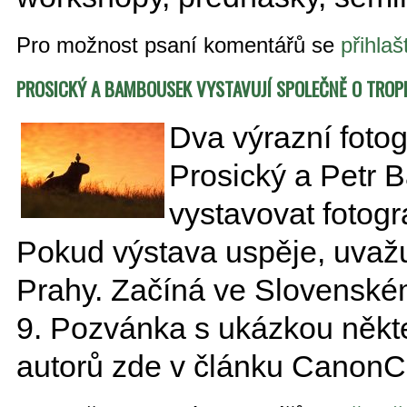
Pro možnost psaní komentářů se
přihlaš
PROSICKÝ A BAMBOUSEK VYSTAVUJÍ SPOLEČNĚ O TROPI
Dva výrazní foto
Prosický a Petr
vystavovat fotogra
Pokud výstava uspěje, uvažuj
Prahy. Začíná ve Slovenské
9. Pozvánka s ukázkou někter
autorů zde v článku CanonC