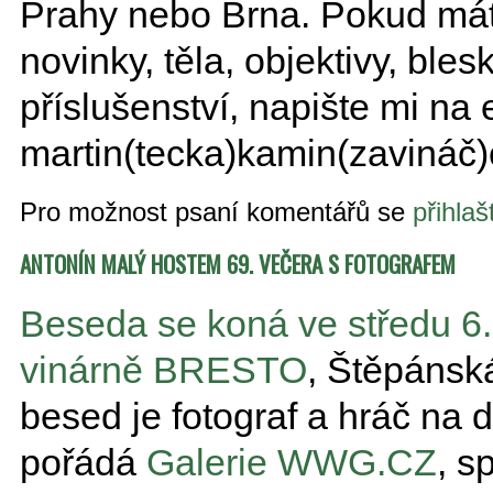
Prahy nebo Brna. Pokud mát
novinky, těla, objektivy, blesk
příslušenství, napište mi na 
martin(tecka)kamin(zavináč
Pro možnost psaní komentářů se
přihlaš
ANTONÍN MALÝ HOSTEM 69. VEČERA S FOTOGRAFEM
Beseda se koná ve středu 6.
vinárně BRESTO
, Štěpánsk
besed je fotograf a hráč na di
pořádá
Galerie WWG.CZ
, s