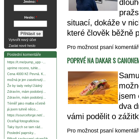
dlouh
Jméno:
*
pražs
Heslo:
*
situací, dokáže v ni
které člověk běžně 
Vytvořit nový účet
Pro možnost psaní komentá
Zaslat nové heslo
Poslední komentáře
POPRVÉ NA DAKAR S CANONE
https://t.me/pump_upp -...
uprime receno, tuhle...
Samur
Cena 4000 Kč Pevná. K...
možná je jen zaseknutý...
možno
Že by tady nebyl žádný
Zdravím, mám podobný...
jsem 
Zdravím, mám podobný...
Téměř jako malba včetně
dva d
já jsem tuhně něco...
vámi podělit o zážit
https://sourceforge.net/...
Oceňuji fotografickou
Taky bych se tam rád...
Pro možnost psaní komentá
Poslední paprsky...
Pěkně zachycený okamžik.