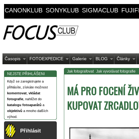
CANONKLUB
SONYKLUB
SIGMACLUB
FUJI
Časopis
FOTOEXPEDICE
Galerie
BLOG
Články
Jak fotografovat
Jak vyvolávat fotografie
NEJSTE PŘIHLÁŠENI
Když se zaregistrujete a
MÁ PRO FOCENÍ ŽI
přihlásíte, získáte možnost
komentovat
,
vkládat
fotografie
, nahlížet do
KUPOVAT ZRCADL
katalogu fotoaparátů
a
objektivů
a mnoho dalších
výhod.
Přihlásit