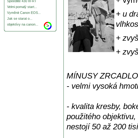
+ výmě
Speedlite 430 III-RT
Velmi pomalý start...
+ u dr
Vyměnit Canon EOS...
Jak se starat o...
vlhkos
objektívy na canon...
+ zvy
+ zvyš
MÍNUSY ZRCADLO
- velmi vysoká hmot
- kvalita kresby, bo
použitého objektivu,
nestojí 50 až 200 tis