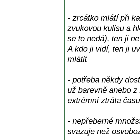
- zrcátko mlátí při 
zvukovou kulisu a hl
se to nedá), ten ji n
A kdo ji vidí, ten ji 
mlátit
- potřeba někdy dost
už barevně anebo z h
extrémní ztráta času
- nepřeberné množstv
svazuje než osvoboz