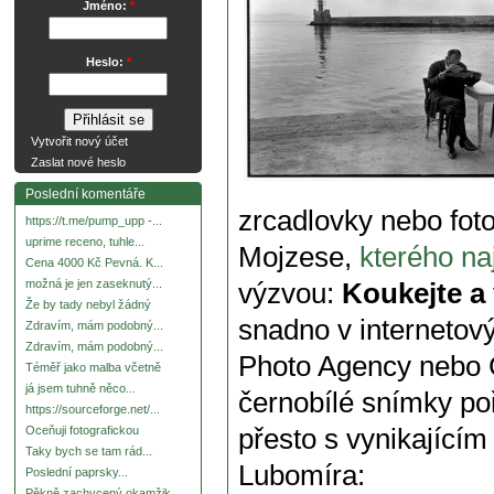
Jméno:
*
Heslo:
*
Vytvořit nový účet
Zaslat nové heslo
Poslední komentáře
zrcadlovky nebo fot
https://t.me/pump_upp -...
uprime receno, tuhle...
Mojzese,
kterého n
Cena 4000 Kč Pevná. K...
možná je jen zaseknutý...
výzvou:
Koukejte a
Že by tady nebyl žádný
snadno v interneto
Zdravím, mám podobný...
Zdravím, mám podobný...
Photo Agency nebo G
Téměř jako malba včetně
já jsem tuhně něco...
černobílé snímky poř
https://sourceforge.net/...
přesto s vynikající
Oceňuji fotografickou
Taky bych se tam rád...
Lubomíra:
Poslední paprsky...
Pěkně zachycený okamžik.