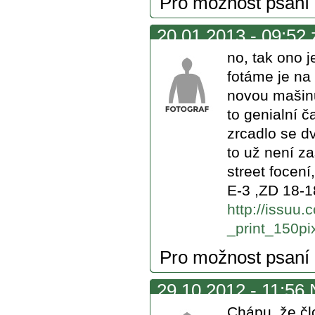
Pro možnost psaní
20.01.2013 - 09:52 
no, tak ono j
fotáme je na
novou mašinu
to genialní 
zrcadlo se d
to už není z
street focen
E-3 ,ZD 18-
http://issuu
_print_150pi
Pro možnost psaní
29.10.2012 - 11:56 
Chápu, že čl