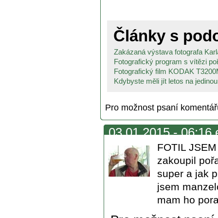
Články s po
Zakázaná výstava fotografa Karla
Fotografický program s vítězi po
Fotografický film KODAK T3200M
Kdybyste měli jít letos na jedinou.
Pro možnost psaní komentá
03.01.2015 - 06:16 
FOTIL JSEM 
zakoupil poř
super a jak p
jsem manzelc
mam ho pora