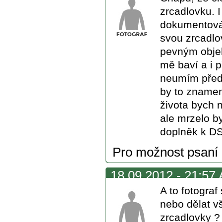
zrcadlovku. I
dokumentován
svou zrcadlo
pevným objek
mě baví a i 
neumím předs
by to znamen
života bych 
ale mrzelo b
doplněk k DS
Pro možnost psaní
18.09.2012 - 21:57 
A to fotogra
nebo dělat v
zrcadlovky ?