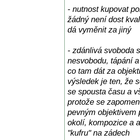
- nutnost kupovat poř
žádný není dost kval
dá vyměnit za jiný
- zdánlivá svoboda 
nesvobodu, tápání a
co tam dát za objekti
výsledek je ten, že s
se spousta času a vš
protože se zapomen
pevným objektivem př
okolí, kompozice a ak
"kufru" na zádech