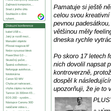
Zajímavá kompozice,...
Pamatuje si ještě něk
Snad z jiného úhlu
celou svou kreativn
Souhlasím s těmi
more
rybami...
pevnou padesátkou, 
Diskuzní konference
většinou měly feelin
kabel USB s...
Jaký je rozdíl mezi...
dneska rychle vytrácí
Manuální objektiv
Přestal reagovat AF
Nelze vysunout blesk
Po skoro 17 letech f
PowerShot G3 -...
Skutečný počet...
nich
dovolil napsat
p
Špatná světelnost -...
Nefunguje autofocus...
kontroverzně, proto
fototiskárna
dospěl k následující
Canon 5D MIV
Chyba pri nahravani...
upozorňuji, že je to
chyba zápisu na kartu
Tamron 16-300mm f/3....
EOS 20D - systém....
PLUS
Nástupce Canonu 30D
natáčanie videa s...