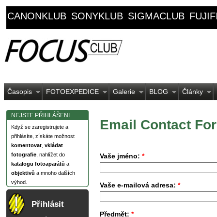
CANONKLUB
SONYKLUB
SIGMACLUB
FUJI
Časopis
FOTOEXPEDICE
Galerie
BLOG
Články
NEJSTE PŘIHLÁŠENI
Email Contact Fo
Když se zaregistrujete a
přihlásíte, získáte možnost
komentovat
,
vkládat
fotografie
, nahlížet do
Vaše jméno:
*
katalogu fotoaparátů
a
objektivů
a mnoho dalších
výhod.
Vaše e-mailová adresa:
*
Přihlásit
Předmět:
*