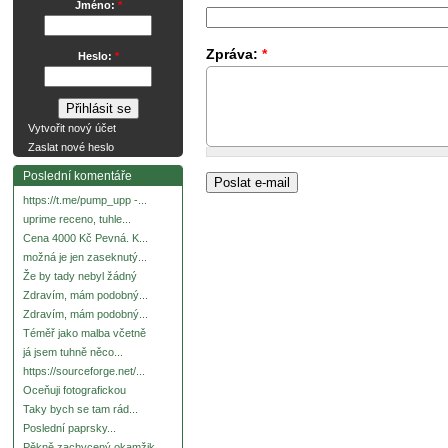
Jméno:
*
Zpráva:
*
Heslo:
*
Vytvořit nový účet
Zaslat nové heslo
Poslední komentáře
https://t.me/pump_upp -...
uprime receno, tuhle...
Cena 4000 Kč Pevná. K...
možná je jen zaseknutý...
Že by tady nebyl žádný
Zdravím, mám podobný...
Zdravím, mám podobný...
Téměř jako malba včetně
já jsem tuhně něco...
https://sourceforge.net/...
Oceňuji fotografickou
Taky bych se tam rád...
Poslední paprsky...
Pěkně zachycený okamžik.