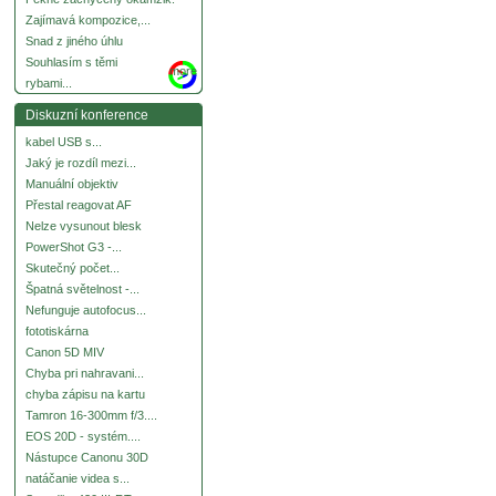
Zajímavá kompozice,...
Snad z jiného úhlu
Souhlasím s těmi
more
rybami...
Diskuzní konference
kabel USB s...
Jaký je rozdíl mezi...
Manuální objektiv
Přestal reagovat AF
Nelze vysunout blesk
PowerShot G3 -...
Skutečný počet...
Špatná světelnost -...
Nefunguje autofocus...
fototiskárna
Canon 5D MIV
Chyba pri nahravani...
chyba zápisu na kartu
Tamron 16-300mm f/3....
EOS 20D - systém....
Nástupce Canonu 30D
natáčanie videa s...