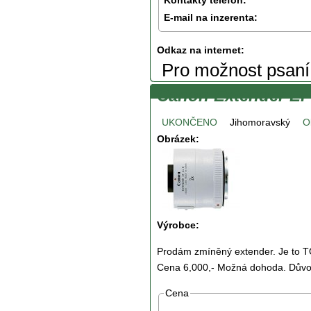
E-mail na inzerenta:
Odkaz na internet:
Pro možnost psan
Canon Extender EF 
UKONČENO
Jihomoravský
O
Obrázek:
Výrobce:
Prodám zmíněný extender. Je to TO
Cena 6,000,- Možná dohoda. Důvo
Cena