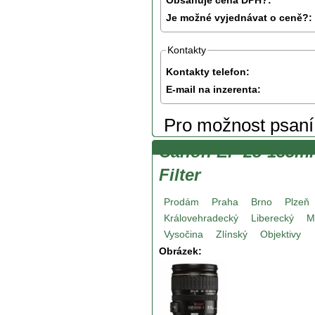
Obsahuje cena DPH?:
Je možné vyjednávat o ceně?:
Kontakty
Kontakty telefon:
E-mail na inzerenta:
Pro možnost psan
Canon EF 28-135mm
Filter
Prodám
Praha
Brno
Plzeň
Královehradecký
Liberecký
M
Vysočina
Zlínský
Objektivy
Obrázek: