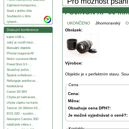
Pro možnost psan
Zajímavá kompozice,...
FUJINON XF 90 mm
Snad z jiného úhlu
Souhlasím s těmi
more
rybami...
UKONČENO
Jihomoravský
O
Obrázek:
Diskuzní konference
kabel USB s...
Jaký je rozdíl mezi...
Manuální objektiv
Přestal reagovat AF
Nelze vysunout blesk
Výrobce:
PowerShot G3 -...
Skutečný počet...
Objektiv je v perfektním stavu. Souč
Špatná světelnost -...
Nefunguje autofocus...
Cena
fototiskárna
Canon 5D MIV
Cena:
Chyba pri nahravani...
Měna:
chyba zápisu na kartu
Obsahuje cena DPH?:
Tamron 16-300mm f/3....
EOS 20D - systém....
Je možné vyjednávat o ceně?:
Nástupce Canonu 30D
natáčanie videa s...
Kontakty