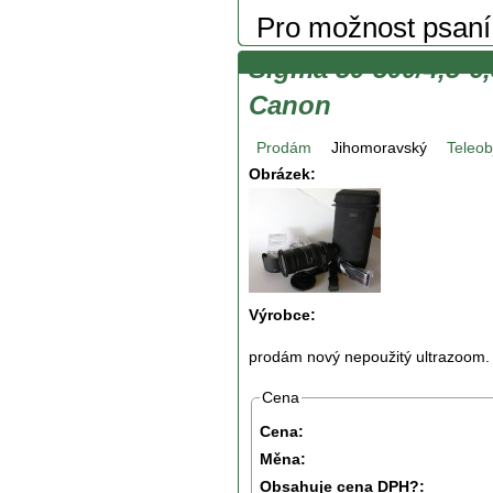
Pro možnost psan
Sigma 50-500/4,5-
Canon
Prodám
Jihomoravský
Teleob
Obrázek:
Výrobce:
prodám nový nepoužitý ultrazoom. 
Cena
Cena:
Měna:
Obsahuje cena DPH?: