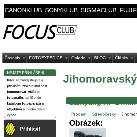
CANONKLUB
SONYKLUB
SIGMACLUB
FUJI
Časopis
FOTOEXPEDICE
Galerie
BLOG
Články
NEJSTE PŘIHLÁŠENI
Jihomoravský
Když se zaregistrujete a
přihlásíte, získáte možnost
komentovat
,
vkládat
fotografie
, nahlížet do
Samyang XP 14mm f
katalogu fotoaparátů
a
objektivů
a mnoho dalších
Prodám
Středočeský
Jihomor
výhod.
Obrázek:
Přihlásit