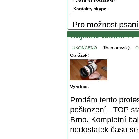
E-mail na inzerenta:
Kontakty skype:
Pro možnost psan
Objektiv Canon EF 
UKONČENO
Jihomoravský
O
Obrázek:
Výrobce:
Prodám tento profes
poškození - TOP st
Brno. Kompletní bal
nedostatek času se 