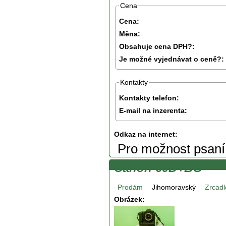
Cena
Cena:
Měna:
Obsahuje cena DPH?:
Je možné vyjednávat o ceně?:
Kontakty
Kontakty telefon:
E-mail na inzerenta:
Odkaz na internet:
Pro možnost psan
Canon 60D+BG
Prodám
Jihomoravský
Zrcadl
Obrázek: