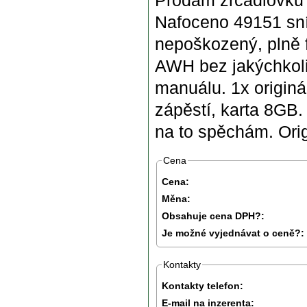
Prodám zrcadlovku 
Nafoceno 49151 sní
nepoškozený, plně 
AWH bez jakýchkoli
manuálu. 1x originál
zápěstí, karta 8GB.
na to spěchám. Orig
Cena
Cena:
Měna:
Obsahuje cena DPH?:
Je možné vyjednávat o ceně?:
Kontakty
Kontakty telefon:
E-mail na inzerenta: