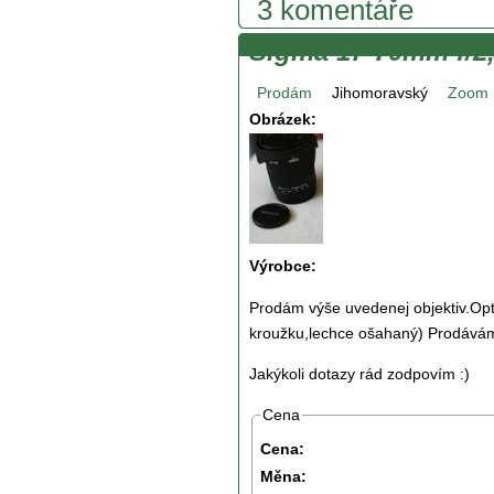
3 komentáře
Sigma 17-70mm f/2
Prodám
Jihomoravský
Zoom
Obrázek:
Výrobce:
Prodám výše uvedenej objektiv.Op
kroužku,lechce ošahaný) Prodávám
Jakýkoli dotazy rád zodpovím :)
Cena
Cena:
Měna: