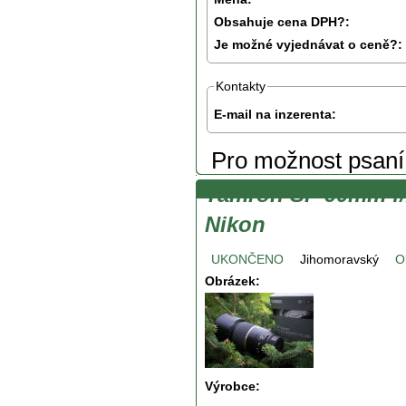
Obsahuje cena DPH?:
Je možné vyjednávat o ceně?:
Kontakty
E-mail na inzerenta:
Pro možnost psan
Tamron SP 90mm f/
Nikon
UKONČENO
Jihomoravský
O
Obrázek:
Výrobce: