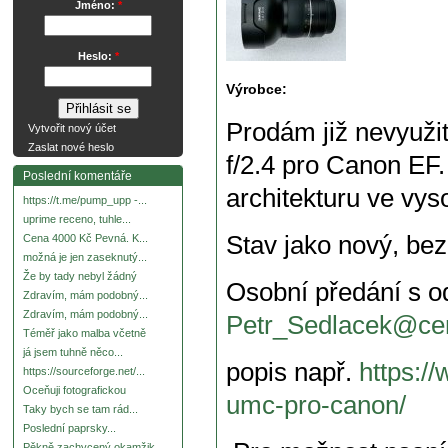
Jméno:
*
Heslo:
*
Výrobce:
Prodám již nevyuži
Vytvořit nový účet
Zaslat nové heslo
f/2.4 pro Canon EF.
Poslední komentáře
architekturu ve vys
https://t.me/pump_upp -...
uprime receno, tuhle...
Stav jako nový, bez 
Cena 4000 Kč Pevná. K...
možná je jen zaseknutý...
Že by tady nebyl žádný
Osobní předání s 
Zdravím, mám podobný...
Zdravím, mám podobný...
Petr_Sedlacek@ce
Téměř jako malba včetně
já jsem tuhně něco...
popis např.
https:/
https://sourceforge.net/...
Oceňuji fotografickou
umc-pro-canon/
Taky bych se tam rád...
Poslední paprsky...
Pěkně zachycený okamžik.