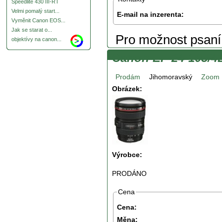
Speedlite 430 III-RT
Velmi pomalý start...
E-mail na inzerenta:
Vyměnit Canon EOS...
Jak se starat o...
Pro možnost psan
objektívy na canon...
Canon EF 24-105/4
Prodám
Jihomoravský
Zoom
Obrázek:
Výrobce:
PRODÁNO
Cena
Cena:
Měna: