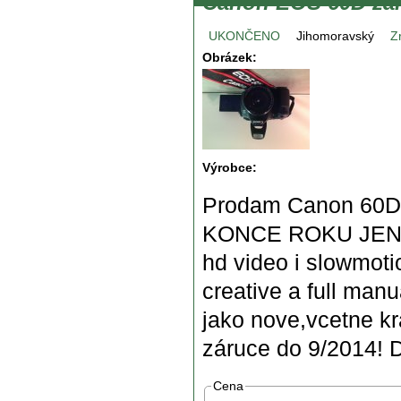
Canon EOS 60D zar
UKONČENO
Jihomoravský
Z
Obrázek:
Výrobce:
Prodam Canon 60D 
KONCE ROKU JEN ZA 1
hd video i slowmotio
creative a full man
jako nove,vcetne kra
záruce do 9/2014! 
Cena