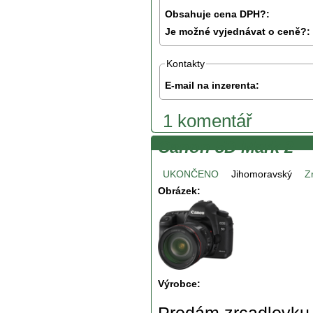
Obsahuje cena DPH?:
Je možné vyjednávat o ceně?:
Kontakty
E-mail na inzerenta:
1 komentář
Canon 5D Mark 2
UKONČENO
Jihomoravský
Z
Obrázek:
Výrobce: