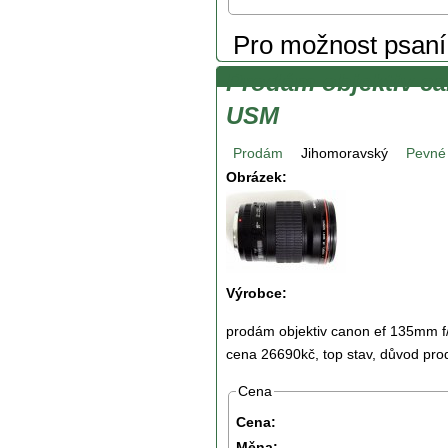
Pro možnost psan
Prodám objektiv ca
USM
Prodám
Jihomoravský
Pevné
Obrázek:
Výrobce:
prodám objektiv canon ef 135mm f
cena 26690kč, top stav, důvod pro
Cena
Cena:
Měna: