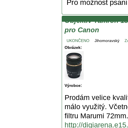
Pro možnost psan
Objektiv Tamron 18
pro Canon
UKONČENO
Jihomoravský
Z
Obrázek:
Výrobce:
Prodám velice kvali
málo využitý. Včetn
filtru Marumi 72mm. 
http://digiarena.e1