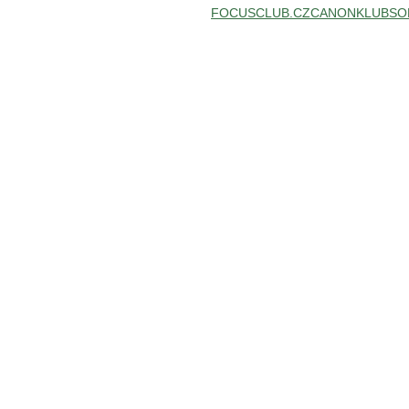
FOCUSCLUB.CZ
CANONKLUB
SO