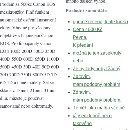
mnoho dalších výhod.
Prodám za 500kč Canon EOS
Poslední komentáře
mezikroužky. Plně funkční
automatické ostření i nastavení
uprime receno, tuhle funkci
clony. Vhodné pro všechny
Cena 4000 Kč
objektivy s bajonetem Canon
Pevná.
EOS. Pro fotoaparáty Canon
K předání
EOS 100D 200D 300D 350D
možná je jen zaseknutý
400D 550D 600D 650D 1100D
nebo
500D 450D 30D 40D 50D 60D
Že by tady nebyl žádný
70D 700D 750D 800D 5D 7D
Zdravím,
6D 1D a i jiné modely. Set se
mám podobný problém
skládá z 13mm, 21mm, 31mm
Zdravím,
dílu, můžete je používat
mám podobný problém,
samostatně nebo dohromady.
Téměř jako malba včetně
já jsem tuhně něco
takového