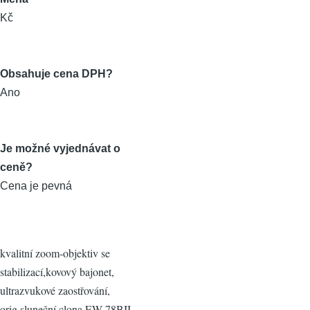
Kč
Obsahuje cena DPH?
Ano
Je možné vyjednávat o
ceně?
Cena je pevná
kvalitní zoom-objektiv se
stabilizací,kovový bajonet,
ultrazvukové zaostřování,
orig.sluneční clona EW-78BII,