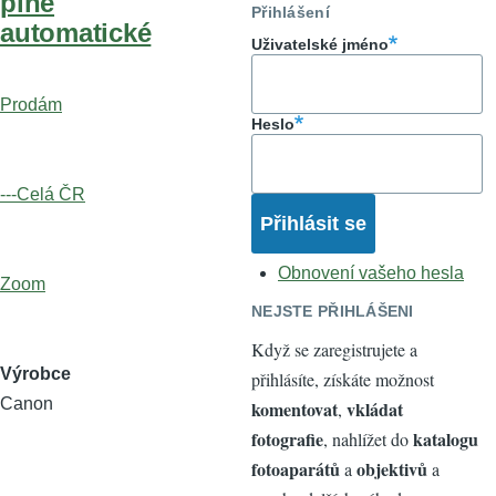
plně
Přihlášení
automatické
Uživatelské jméno
Prodám
Heslo
---Celá ČR
Obnovení vašeho hesla
Zoom
NEJSTE PŘIHLÁŠENI
Když se zaregistrujete a
Výrobce
přihlásíte, získáte možnost
Canon
komentovat
vkládat
,
fotografie
katalogu
, nahlížet do
fotoaparátů
objektivů
a
a