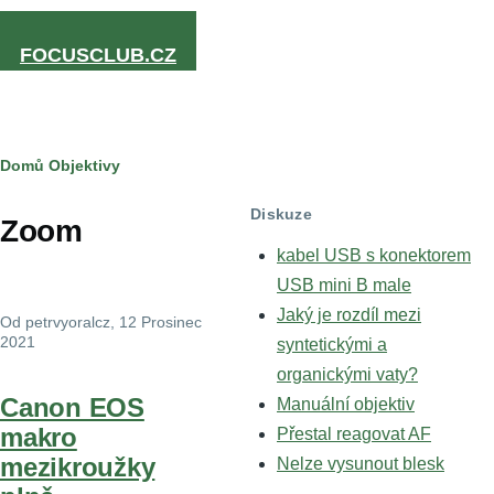
Přejít k hlavnímu obsahu
FOCUSCLUB.CZ
Drobečková
Domů
Objektivy
navigace
Diskuze
Zoom
kabel USB s konektorem
USB mini B male
Jaký je rozdíl mezi
Od
petrvyoralcz
, 12 Prosinec
2021
syntetickými a
organickými vaty?
Canon EOS
Manuální objektiv
makro
Přestal reagovat AF
mezikroužky
Nelze vysunout blesk