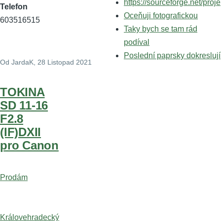
https://sourceforge.net/proje
Telefon
Oceňuji fotografickou
603516515
Taky bych se tam rád
podíval
Poslední paprsky dokreslují
Od
JardaK
, 28 Listopad 2021
TOKINA
SD 11-16
F2.8
(IF)DXII
pro Canon
Prodám
Královehradecký