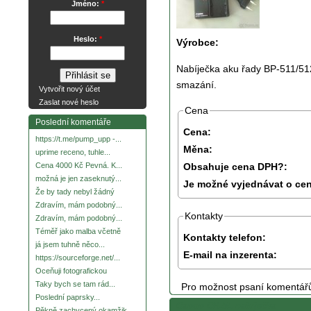
Jméno:
*
Heslo:
*
Výrobce:
Nabíječka aku řady BP-511/512
smazání.
Vytvořit nový účet
Zaslat nové heslo
Cena
Poslední komentáře
Cena:
https://t.me/pump_upp -...
Měna:
uprime receno, tuhle...
Obsahuje cena DPH?:
Cena 4000 Kč Pevná. K...
možná je jen zaseknutý...
Je možné vyjednávat o ce
Že by tady nebyl žádný
Zdravím, mám podobný...
Kontakty
Zdravím, mám podobný...
Téměř jako malba včetně
Kontakty telefon:
já jsem tuhně něco...
E-mail na inzerenta:
https://sourceforge.net/...
Oceňuji fotografickou
Taky bych se tam rád...
Pro možnost psaní komentář
Poslední paprsky...
Canon CB-5L nabíječka
Pěkně zachycený okamžik.