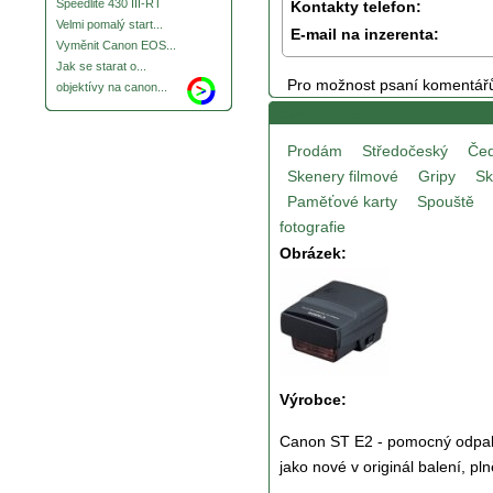
Speedlite 430 III-RT
Kontakty telefon:
Velmi pomalý start...
E-mail na inzerenta:
Vyměnit Canon EOS...
Jak se starat o...
Pro možnost psaní komentář
objektívy na canon...
Canon ST E2
Prodám
Středočeský
Čed
Skenery filmové
Gripy
Sk
Paměťové karty
Spouště
fotografie
Obrázek:
Výrobce:
Canon ST E2 - pomocný odpalov
jako nové v originál balení, p