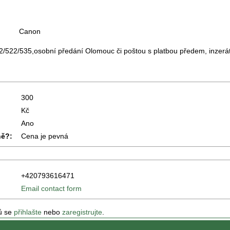
Canon
/522/535,osobní předání Olomouc či poštou s platbou předem, inzerát
300
Kč
Ano
ně?:
Cena je pevná
+420793616471
Email contact form
ů se
přihlašte
nebo
zaregistrujte
.