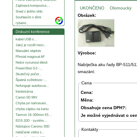
Zajímavá kompozice,...
UKONČENO
Olomoucký
Snad z jiného úhlu
Obrázek:
Souhlasím s těmi
more
rybami...
Diskuzní konference
kabel USB s...
Jaký je rozdíl mezi...
Manuální objektiv
Výrobce:
Přestal reagovat AF
Nelze vysunout blesk
Nabíječka aku řady BP-511/512
PowerShot G3 -...
smazání.
Skutečný počet...
Špatná světelnost -...
Cena
Nefunguje autofocus...
fototiskárna
Cena:
Canon 5D MIV
Měna:
Chyba pri nahravani...
Obsahuje cena DPH?:
chyba zápisu na kartu
Je možné vyjednávat o ce
Tamron 16-300mm f/3....
EOS 20D - systém....
Nástupce Canonu 30D
Kontakty
natáčanie videa s...