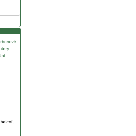
rbonové
otery
ání
balení,