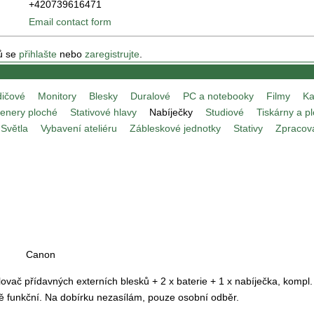
+420739616471
Email contact form
ů se
přihlašte
nebo
zaregistrujte
.
ičové
Monitory
Blesky
Duralové
PC a notebooky
Filmy
Ka
enery ploché
Stativové hlavy
Nabíječky
Studiové
Tiskárny a pl
Světla
Vybavení ateliéru
Zábleskové jednotky
Stativy
Zpracov
Canon
ač přídavných externích blesků + 2 x baterie + 1 x nabíječka, kompl. 
lně funkční. Na dobírku nezasílám, pouze osobní odběr.