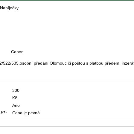
Nabíječky
Canon
/522/535,osobní předání Olomouc či poštou s platbou předem, inzerát
300
Kč
Ano
ně?:
Cena je pevná