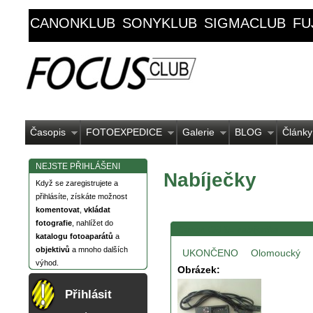
CANONKLUB
SONYKLUB
SIGMACLUB
FU
Časopis
FOTOEXPEDICE
Galerie
BLOG
Články
NEJSTE PŘIHLÁŠENI
Nabíječky
Když se zaregistrujete a
přihlásíte, získáte možnost
komentovat
,
vkládat
fotografie
, nahlížet do
Canon CB-5L nabíječka
katalogu fotoaparátů
a
objektivů
a mnoho dalších
UKONČENO
Olomoucký
výhod.
Obrázek:
Přihlásit