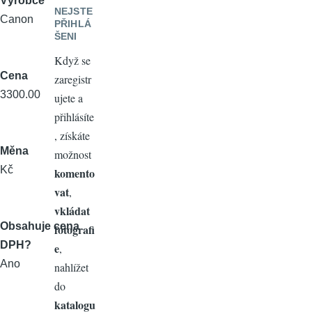
Výrobce
NEJSTE
Canon
PŘIHLÁ
ŠENI
Když se
Cena
zaregistr
3300.00
ujete a
přihlásíte
, získáte
Měna
možnost
Kč
komento
vat
,
vkládat
Obsahuje cena
fotografi
DPH?
e
,
Ano
nahlížet
do
katalogu