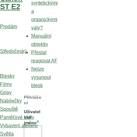
syntetickými
ST E2
a
organickými
Prodám
vaty?
Manuální
objektiv
Středočeský
Přestal
reagovat AF
Nelze
Blesky
vysunout
Filmy
blesk
Gripy
Přihláše
Nabíječky
ní
Spouště
Uživatel
Paměťové karty
ské
jméno
Vybavení ateliéru
Světla