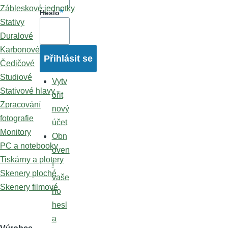
Zábleskové jednotky
Heslo
Stativy
Duralové
Karbonové
Čedičové
Studiové
Vytv
Stativové hlavy
ořit
Zpracování
nový
fotografie
účet
Monitory
Obn
PC a notebooky
oven
Tiskárny a plotery
í
Skenery ploché
vaše
Skenery filmové
ho
hesl
a