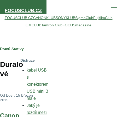
Přejít k hlavnímu obsahu
Men
FOCUSCLUB.CZ
FOCUSCLUB.CZ
CANONKLUB
SONYKLUB
SigmaClub
FujifilmClub
OMCLUB
Tamron Club
FOCUSmagazine
Drobečková
Domů
Stativy
navigace
Diskuze
Duralo
kabel USB
vé
s
konektorem
USB mini B
Od
Eder
, 15 Březen
male
2015
Jaký je
rozdíl mezi
Canon