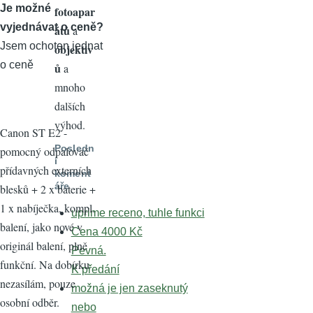
Je možné
fotoapar
vyjednávat o ceně?
átů
a
Jsem ochoten jednat
objektiv
o ceně
ů
a
mnoho
dalších
výhod.
Canon ST E2 -
Posledn
pomocný odpalovač
í
přídavných externích
koment
áře
blesků + 2 x baterie +
1 x nabíječka, kompl.
uprime receno, tuhle funkci
balení, jako nové v
Cena 4000 Kč
originál balení, plně
Pevná.
funkční. Na dobírku
K předání
nezasílám, pouze
možná je jen zaseknutý
osobní odběr.
nebo