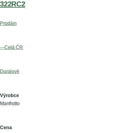
322RC2
Prodám
---Celá ČR
Duralové
Výrobce
Manfrotto
Cena