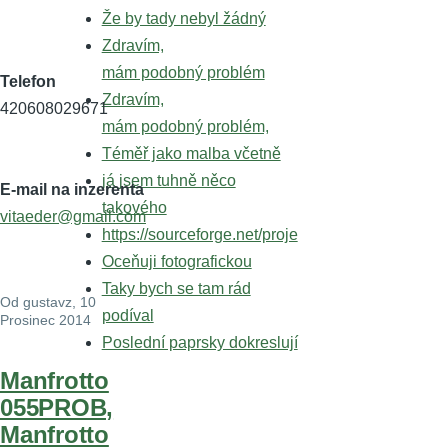
Že by tady nebyl žádný
Zdravím,
mám podobný problém
Telefon
Zdravím,
420608029671
mám podobný problém,
Téměř jako malba včetně
já jsem tuhně něco
E-mail na inzerenta
takového
vitaeder@gmail.com
https://sourceforge.net/proje
Oceňuji fotografickou
Taky bych se tam rád
Od
gustavz
, 10
podíval
Prosinec 2014
Poslední paprsky dokreslují
Manfrotto
055PROB,
Manfrotto