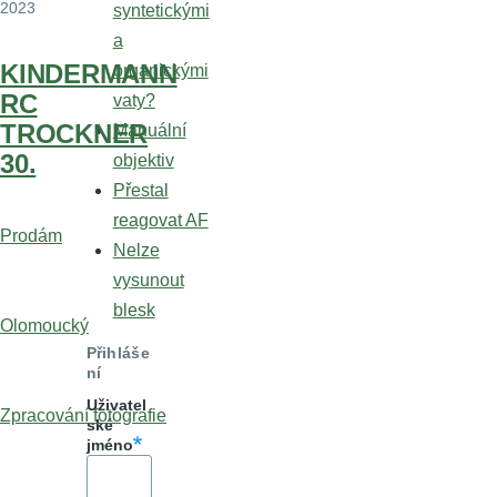
2023
syntetickými
a
KINDERMANN
organickými
RC
vaty?
TROCKNER
Manuální
30.
objektiv
Přestal
reagovat AF
Prodám
Nelze
vysunout
blesk
Olomoucký
Přihláše
ní
Uživatel
Zpracování fotografie
ské
jméno