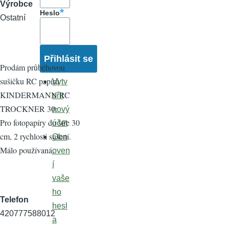
Výrobce
Heslo
Ostatní
Prodám průběhovou
sušičku RC papírů
Vytv
KINDERMANN RC
ořit
TROCKNER 30:
nový
Pro fotopapíry do šíře 30
účet
cm, 2 rychlosti sušení.
Obn
Málo používaná.
oven
í
vaše
ho
Telefon
hesl
420777588012
a