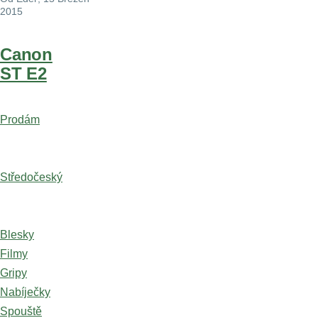
2015
Canon
ST E2
Prodám
Středočeský
Blesky
Filmy
Gripy
Nabíječky
Spouště