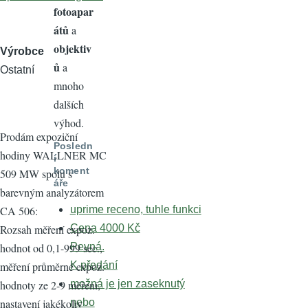
fotoapar
átů
a
objektiv
Výrobce
ů
a
Ostatní
mnoho
dalších
výhod.
Prodám expoziční
Posledn
hodiny WALLNER MC
í
koment
509 MW spolu s
áře
barevným analyzátorem
uprime receno, tuhle funkci
CA 506:
Cena 4000 Kč
Rozsah měření expoz.
Pevná.
hodnot od 0,1-999 sec.,
K předání
měření průměrné expoz.
možná je jen zaseknutý
hodnoty ze 2-9 měření,
nebo
nastavení jakékoliv