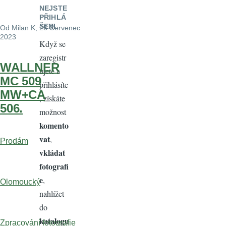
NEJSTE
PŘIHLÁ
ŠENI
Od
Milan K
, 25 Červenec
2023
Když se
zaregistr
WALLNER
ujete a
MC 509
přihlásíte
MW+CA
, získáte
506.
možnost
komento
vat
,
Prodám
vkládat
fotografi
e
,
Olomoucký
nahlížet
do
katalogu
Zpracování fotografie