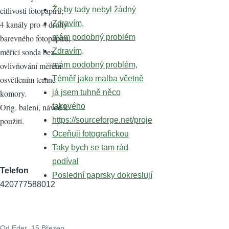
Že by tady nebyl žádný
citlivosti fotopapíru;
Zdravím,
4 kanály pro 4 druhy
mám podobný problém
barevného fotopapíru,
Zdravím,
měřící sonda bez
mám podobný problém,
ovlivňování měření
Téměř jako malba včetně
osvětlením temné
já jsem tuhně něco
komory.
takového
Orig. balení, návod k
https://sourceforge.net/proje
použití.
Oceňuji fotografickou
Taky bych se tam rád
podíval
Telefon
Poslední paprsky dokreslují
420777588012
Od
Eder
, 15 Březen