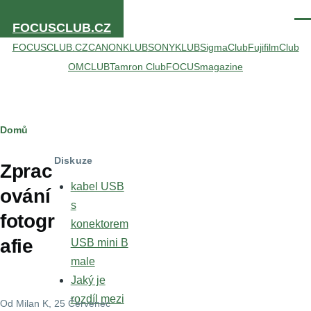
Přejít k hlavnímu obsahu
Men
FOCUSCLUB.CZ
FOCUSCLUB.CZ
CANONKLUB
SONYKLUB
SigmaClub
FujifilmClub
OMCLUB
Tamron Club
FOCUSmagazine
Drobečková
Domů
navigace
Diskuze
Zprac
kabel USB
ování
s
fotogr
konektorem
afie
USB mini B
male
Jaký je
rozdíl mezi
Od
Milan K
, 25 Červenec