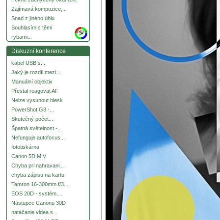
Zajímavá kompozice,...
Snad z jiného úhlu
Souhlasím s těmi
more
rybami...
Diskuzní konference
kabel USB s...
Jaký je rozdíl mezi...
Manuální objektiv
Přestal reagovat AF
Nelze vysunout blesk
PowerShot G3 -...
Skutečný počet...
Špatná světelnost -...
Nefunguje autofocus...
fototiskárna
Canon 5D MIV
Chyba pri nahravani...
chyba zápisu na kartu
Tamron 16-300mm f/3....
EOS 20D - systém....
Nástupce Canonu 30D
natáčanie videa s...