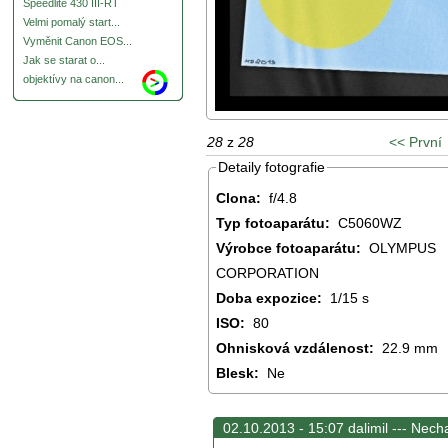
Speedlite 430 III-RT
Velmi pomalý start...
Vyměnit Canon EOS...
Jak se starat o...
objektívy na canon...
28
z
28
<< První
Detaily fotografie
Clona:
f/4.8
Typ fotoaparátu:
C5060WZ
Výrobce fotoaparátu:
OLYMPUS
CORPORATION
Doba expozice:
1/15 s
ISO:
80
Ohnisková vzdálenost:
22.9 mm
Blesk:
Ne
02.10.2013 - 15:07 dalimil ---
Necha