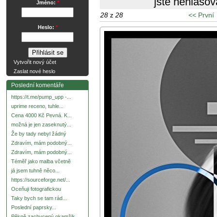
jste nehlasov
Jméno:
*
28
z
28
<< První
Heslo:
*
Vytvořit nový účet
Zaslat nové heslo
Poslední komentáře
https://t.me/pump_upp -...
uprime receno, tuhle...
Cena 4000 Kč Pevná. K...
možná je jen zaseknutý...
Že by tady nebyl žádný
Zdravím, mám podobný...
Zdravím, mám podobný...
Téměř jako malba včetně
já jsem tuhně něco...
https://sourceforge.net/...
Oceňuji fotografickou
Taky bych se tam rád...
Poslední paprsky...
Pěkně zachycený okamžik.