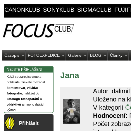
CANONKLUB
SONYKLUB
SIGMACLUB
FUJI
Časopis
FOTOEXPEDICE
Galerie
BLOG
Články
NEJSTE PŘIHLÁŠENI
Jana
Když se zaregistrujete a
přihlásíte, získáte možnost
komentovat
,
vkládat
Autor: dalimil
fotografie
, nahlížet do
Uloženo na k
katalogu fotoaparátů
a
objektivů
a mnoho dalších
V kategorii
Če
výhod.
Hodnocení:
P
Počet zobraz
Přihlásit