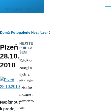
Přejít k hlavnímu obsahu
Men
FOCUSCLUB.CZ
Drobečková
Domů
Fotogalerie
Nezařazené
navigace
NEJSTE
Plzeň
PŘIHLÁ
ŠENI
28.10.
Když se
2010
zaregistr
ujete a
přihlásíte
, získáte
možnost
komento
Nabídnout
vat
,
k prodeji