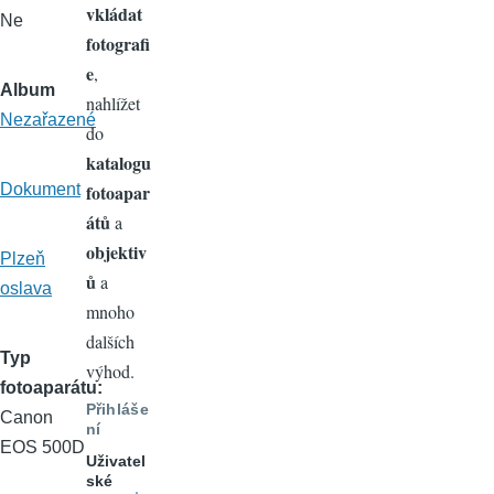
vkládat
Ne
fotografi
e
,
Album
nahlížet
Nezařazené
do
katalogu
Dokument
fotoapar
átů
a
objektiv
Plzeň
ů
a
oslava
mnoho
dalších
Typ
výhod.
fotoaparátu
Přihláše
Canon
ní
EOS 500D
Uživatel
ské