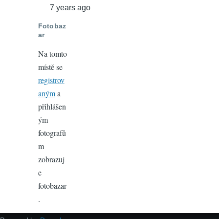
7 years ago
Fotobaz
ar
Na tomto
místě se
registrov
aným
a
přihlášen
ým
fotografů
m
zobrazuj
e
fotobazar
.