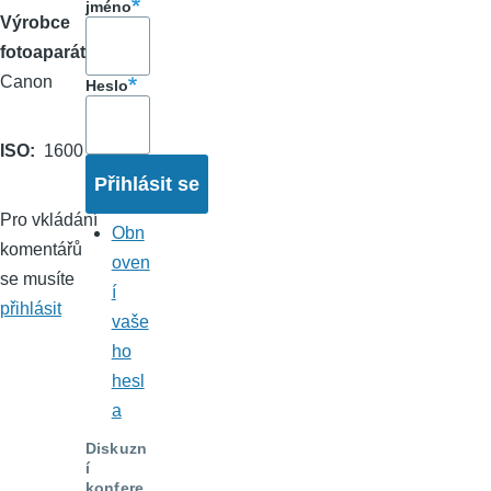
jméno
Výrobce
fotoaparátu
Canon
Heslo
ISO
1600
Pro vkládání
Obn
komentářů
oven
se musíte
í
přihlásit
vaše
ho
hesl
a
Diskuzn
í
konfere