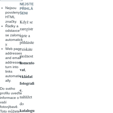
NEJSTE
Nejsou
PŘIHLÁ
povoleny
ŠENI
HTML
Když se
značky.
Řádky a
zaregistr
odstavce
ujete a
se zalomí
automatick
přihlásíte
y.
, získáte
Web page
addresses
možnost
and email
komento
addresses
turn into
vat
,
links
vkládat
automatic
ally.
fotografi
Do svého
e
,
profilu uveďte
nahlížet
informace o
vaší
do
fotovýbavě.
katalogu
Toto můžete