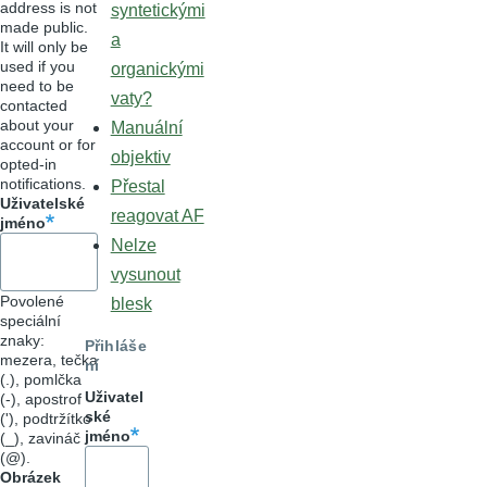
address is not
syntetickými
made public.
a
It will only be
used if you
organickými
need to be
vaty?
contacted
about your
Manuální
account or for
objektiv
opted-in
notifications.
Přestal
Uživatelské
reagovat AF
jméno
Nelze
vysunout
Povolené
blesk
speciální
znaky:
Přihláše
mezera, tečka
ní
(.), pomlčka
Uživatel
(-), apostrof
ské
('), podtržítko
jméno
(_), zavináč
(@).
Obrázek