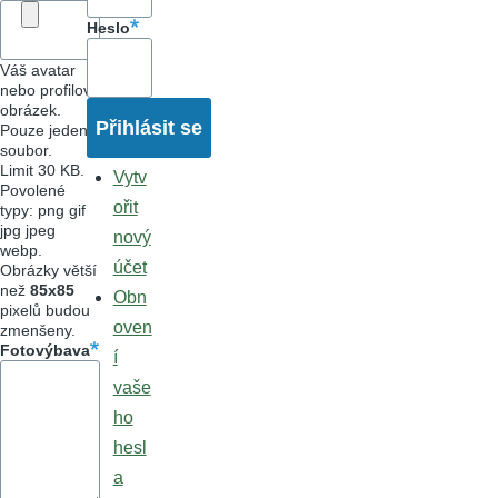
Heslo
Váš avatar
nebo profilový
obrázek.
Pouze jeden
soubor.
Limit 30 KB.
Vytv
Povolené
ořit
typy: png gif
jpg jpeg
nový
webp.
účet
Obrázky větší
než
85x85
Obn
pixelů budou
oven
zmenšeny.
Fotovýbava
í
vaše
ho
hesl
a