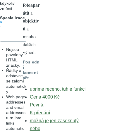
kdykoliv
fotoapar
změnit.
átů
a
Specializace
objektiv
ů
a
mnoho
dalších
Nejsou
výhod.
povoleny
HTML
Posledn
značky.
í
Řádky a
koment
odstavce
áře
se zalomí
automatick
uprime receno, tuhle funkci
y.
Web page
Cena 4000 Kč
addresses
Pevná.
and email
addresses
K předání
turn into
možná je jen zaseknutý
links
automatic
nebo