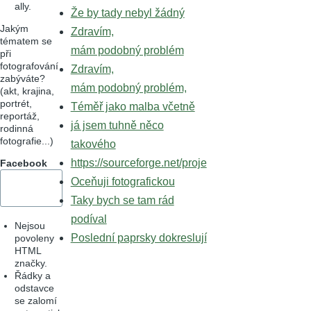
ally.
Že by tady nebyl žádný
Jakým
Zdravím,
tématem se
mám podobný problém
při
fotografování
Zdravím,
zabýváte?
mám podobný problém,
(akt, krajina,
portrét,
Téměř jako malba včetně
reportáž,
já jsem tuhně něco
rodinná
fotografie...)
takového
https://sourceforge.net/proje
Facebook
Oceňuji fotografickou
Taky bych se tam rád
podíval
Nejsou
Poslední paprsky dokreslují
povoleny
HTML
značky.
Řádky a
odstavce
se zalomí