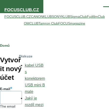
Přejít k hlavnímu obsahu
Men
FOCUSCLUB.CZ
FOCUSCLUB.CZ
CANONKLUB
SONYKLUB
SigmaClub
FujifilmClub
OMCLUB
Tamron Club
FOCUSmagazine
Drobečková
Domů
Hlavní
navigace
Diskuze
záložky
Vytvoř
kabel USB
it nový
s
účet
konektorem
USB mini B
E-mail
male
Jaký je
rozdíl mezi
The email