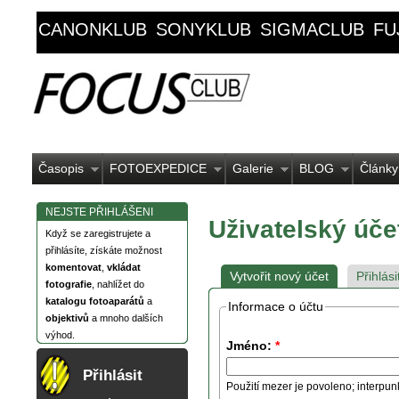
CANONKLUB
SONYKLUB
SIGMACLUB
FU
Časopis
FOTOEXPEDICE
Galerie
BLOG
Články
NEJSTE PŘIHLÁŠENI
Uživatelský úče
Když se zaregistrujete a
přihlásíte, získáte možnost
komentovat
,
vkládat
Vytvořit nový účet
Přihlási
fotografie
, nahlížet do
katalogu fotoaparátů
a
Informace o účtu
objektivů
a mnoho dalších
výhod.
Jméno:
*
Přihlásit
Použití mezer je povoleno; interpun