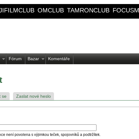
JIFILMCLUB
OMCLUB
TAMRONCLUB
FOCUSM
Fórum
Bazar
Komentáře
t
t se
Zaslat nové heslo
kce není povolena s výjimkou teček, spojovníků a podtržítek.