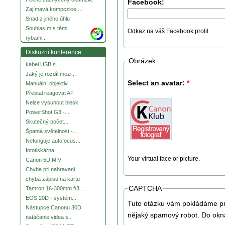
Facebook:
Zajímavá kompozice,...
Snad z jiného úhlu
Souhlasím s těmi
Odkaz na váš Facebook profil
more
rybami...
Diskuzní konference
Obrázek
kabel USB s...
Jaký je rozdíl mezi...
Select an avatar:
*
Manuální objektiv
Přestal reagovat AF
Nelze vysunout blesk
PowerShot G3 -...
Skutečný počet...
Špatná světelnost -...
Nefunguje autofocus...
fototiskárna
Your virtual face or picture.
Canon 5D MIV
Chyba pri nahravani...
chyba zápisu na kartu
CAPTCHA
Tamron 16-300mm f/3....
EOS 20D - systém....
Tuto otázku vám pokládáme pro
Nástupce Canonu 30D
nějaký spamový robot. Do okna
natáčanie videa s...