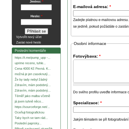
Jméno:
*
E-mailová adresa:
*
Heslo:
*
Zadejte platnou e-mailovou adresu.
se jedině, pokud požádáte o zaslá
Vytvořit nový účet
Zaslat nové heslo
Osobní informace
Poslední komentáře
Fotovýbava:
*
https://t.me/pump_upp -...
uprime receno, tuhle...
Cena 4000 Kč Pevná. K...
možná je jen zaseknutý...
Že by tady nebyl žádný
Zdravím, mám podobný...
Zdravím, mám podobný...
Do svého profilu uveďte informace o
Téměř jako malba včetně
já jsem tuhně něco...
Specializace:
*
https://sourceforge.net/...
Oceňuji fotografickou
Taky bych se tam rád...
Jakým tématem se při fotografování za
Poslední paprsky...
Pěkně zachycený okamžik.