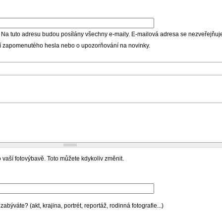
 Na tuto adresu budou posílány všechny e-maily. E-mailová adresa se nezveřejňuje
ní zapomenutého hesla nebo o upozorňování na novinky.
 vaší fotovýbavě. Toto můžete kdykoliv změnit.
býváte? (akt, krajina, portrét, reportáž, rodinná fotografie...)