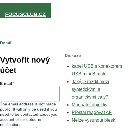
Přejít k hlavnímu obsahu
FOCUSCLUB.CZ
Drobečková
Domů
Hlavní
navigace
Diskuze
záložky
Vytvořit nový
kabel USB s konektorem
účet
USB mini B male
Jaký je rozdíl mezi
E-mail
syntetickými a
organickými vaty?
The email address is not made
Manuální objektiv
public. It will only be used if you
Přestal reagovat AF
need to be contacted about your
account or for opted-in
Nelze vysunout blesk
notifications.