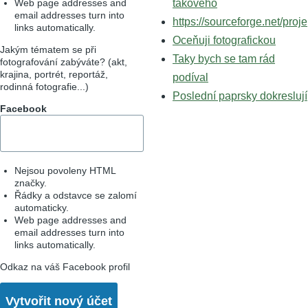
Web page addresses and
takového
email addresses turn into
https://sourceforge.net/proje
links automatically.
Oceňuji fotografickou
Jakým tématem se při
Taky bych se tam rád
fotografování zabýváte? (akt,
krajina, portrét, reportáž,
podíval
rodinná fotografie...)
Poslední paprsky dokreslují
Facebook
Nejsou povoleny HTML
značky.
Řádky a odstavce se zalomí
automaticky.
Web page addresses and
email addresses turn into
links automatically.
Odkaz na váš Facebook profil