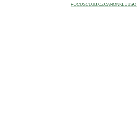
FOCUSCLUB.CZ
CANONKLUB
SO