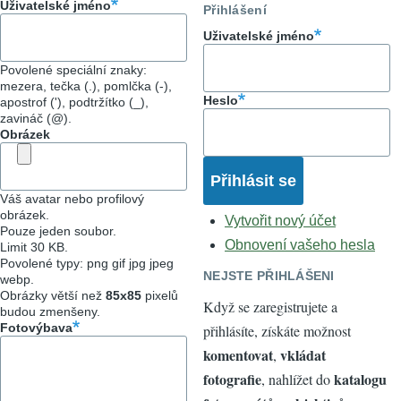
Uživatelské jméno
Přihlášení
Uživatelské jméno
Povolené speciální znaky:
mezera, tečka (.), pomlčka (-),
Heslo
apostrof ('), podtržítko (_),
zavináč (@).
Obrázek
Váš avatar nebo profilový
obrázek.
Vytvořit nový účet
Pouze jeden soubor.
Obnovení vašeho hesla
Limit 30 KB.
Povolené typy: png gif jpg jpeg
NEJSTE PŘIHLÁŠENI
webp.
Obrázky větší než
85x85
pixelů
Když se zaregistrujete a
budou zmenšeny.
Fotovýbava
přihlásíte, získáte možnost
komentovat
vkládat
,
fotografie
katalogu
, nahlížet do