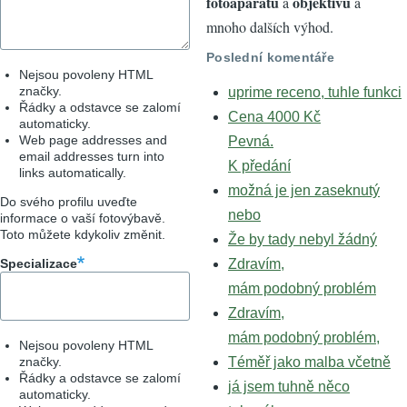
fotoaparátů
objektivů
a
a
mnoho dalších výhod.
Poslední komentáře
Nejsou povoleny HTML
značky.
uprime receno, tuhle funkci
Řádky a odstavce se zalomí
Cena 4000 Kč
automaticky.
Web page addresses and
Pevná.
email addresses turn into
K předání
links automatically.
možná je jen zaseknutý
Do svého profilu uveďte
nebo
informace o vaší fotovýbavě.
Toto můžete kdykoliv změnit.
Že by tady nebyl žádný
Specializace
Zdravím,
mám podobný problém
Zdravím,
mám podobný problém,
Nejsou povoleny HTML
značky.
Téměř jako malba včetně
Řádky a odstavce se zalomí
já jsem tuhně něco
automaticky.