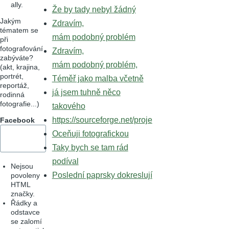
ally.
Že by tady nebyl žádný
Jakým
Zdravím,
tématem se
mám podobný problém
při
fotografování
Zdravím,
zabýváte?
mám podobný problém,
(akt, krajina,
portrét,
Téměř jako malba včetně
reportáž,
já jsem tuhně něco
rodinná
fotografie...)
takového
https://sourceforge.net/proje
Facebook
Oceňuji fotografickou
Taky bych se tam rád
podíval
Nejsou
Poslední paprsky dokreslují
povoleny
HTML
značky.
Řádky a
odstavce
se zalomí