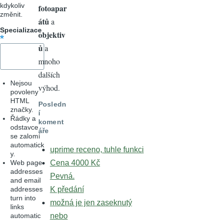
kdykoliv
fotoapar
změnit.
átů
a
Specializace
objektiv
ů
a
mnoho
dalších
Nejsou
výhod.
povoleny
HTML
Posledn
značky.
í
Řádky a
koment
odstavce
áře
se zalomí
automatick
uprime receno, tuhle funkci
y.
Web page
Cena 4000 Kč
addresses
Pevná.
and email
addresses
K předání
turn into
možná je jen zaseknutý
links
automatic
nebo