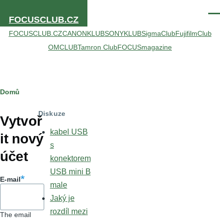
Přejít k hlavnímu obsahu
Men
FOCUSCLUB.CZ
FOCUSCLUB.CZ
CANONKLUB
SONYKLUB
SigmaClub
FujifilmClub
OMCLUB
Tamron Club
FOCUSmagazine
Drobečková
Domů
Hlavní
navigace
Diskuze
záložky
Vytvoř
kabel USB
it nový
s
účet
konektorem
USB mini B
E-mail
male
Jaký je
rozdíl mezi
The email