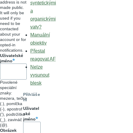
address is not
syntetickými
made public.
a
It will only be
used if you
organickými
need to be
vaty?
contacted
about your
Manuální
account or for
objektiv
opted-in
notifications.
Přestal
Uživatelské
reagovat AF
jméno
Nelze
vysunout
Povolené
blesk
speciální
znaky:
Přihláše
mezera, tečka
ní
(.), pomlčka
Uživatel
(-), apostrof
ské
('), podtržítko
jméno
(_), zavináč
(@).
Obrázek