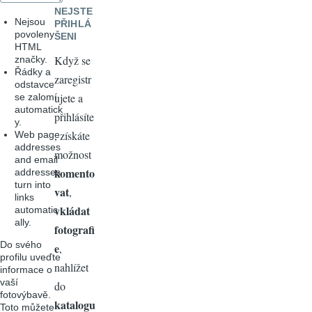
NEJSTE
Nejsou
PŘIHLÁ
povoleny
ŠENI
HTML
Když se
značky.
Řádky a
zaregistr
odstavce
ujete a
se zalomí
automatick
přihlásíte
y.
, získáte
Web page
addresses
možnost
and email
komento
addresses
turn into
vat
,
links
vkládat
automatic
ally.
fotografi
Do svého
e
,
profilu uveďte
nahlížet
informace o
vaší
do
fotovýbavě.
katalogu
Toto můžete